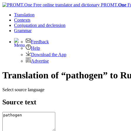
PROMT.
One
F
Translation
Contexts
Conjugation
and declension
Grammar
Feedback
Help
Download the App
Advertise
Translation of “pathogen” to R
Select source language
Source text