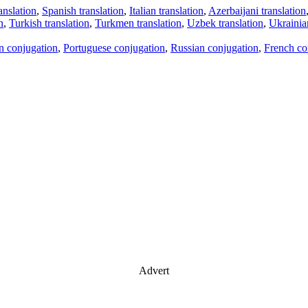
anslation
,
Spanish translation
,
Italian translation
,
Azerbaijani translation
n
,
Turkish translation
,
Turkmen translation
,
Uzbek translation
,
Ukrainian
an conjugation
,
Portuguese conjugation
,
Russian conjugation
,
French co
Advert