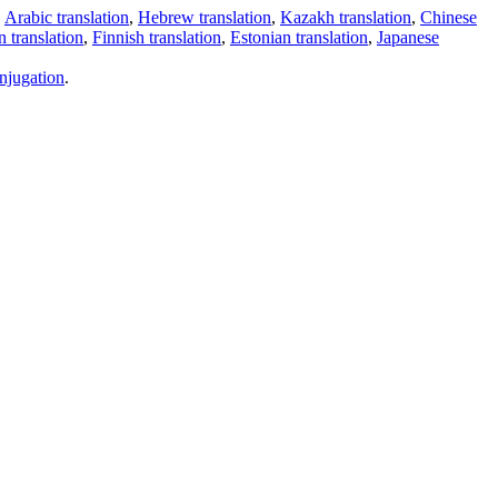
,
Arabic translation
,
Hebrew translation
,
Kazakh translation
,
Chinese
 translation
,
Finnish translation
,
Estonian translation
,
Japanese
njugation
.