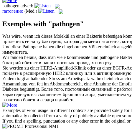
pathogen
adverb
патогенно
(Med.)
Exemples with "pathogen"
Was wäre, wenn ich dieses Molekül an einer Bakterie befestigen könn
прилепить её на ту бактерию, которая для меня
патогенна
, кот
Und diese
Pathogene
haben die eingeborenen Völker einfach ausgel
иммунитета.
Wir fanden heraus, dass man viele kommensale und
pathogene
Bakter
бактерий обитает в наших носовых проходах и во рту.
Sie werden zu einer HER2-Amplified-Klinik oder zu einer EGFR-Act
пойдете в расширенную HER2 клинику или в активированную 
Zudem trägt anhaltender Stress am Arbeitsplatz wahrscheinlich auch 
Ansammlung von fett im Abdomenbereich, eine Abnahme der Empfindli
Diabetes begünstigt.
Более того, постоянный связанный с работо
характеризуются скоплением брюшного жира, уменьшением чув
развитию болезни сердца и диабета.
Examples of word usage in different contexts are provided solely for l
automatically collected from a variety of publicly available open sour
If you find a spelling, punctuation or any other error in the original o