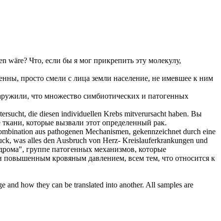
en wäre?
Что, если бы я мог прикрепить эту молекулу,
генны
, просто смели с лица земли население, не имевшее к ним
ружили, что множество симбиотических и
патогенных
ersucht, die diesen individuellen Krebs mitverursacht haben.
Вы
ткани, которые вызвали этот определенный рак.
Kombination aus
pathogenen
Mechanismen, gekennzeichnet durch eine
uck, was alles den Ausbruch von Herz- Kreislauferkrankungen und
ндрома", группе
патогенных
механизмов, которые
 повышенным кровяным давлением, всем тем, что относится к
ge and how they can be translated into another. All samples are