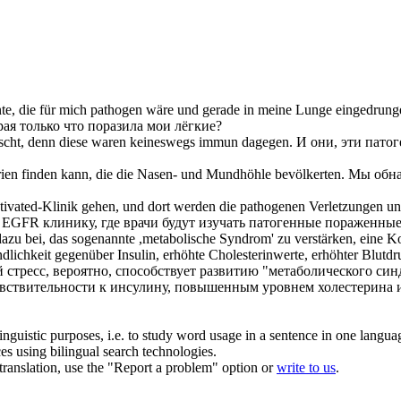
te, die für mich
pathogen
wäre und gerade in meine Lunge eingedrung
орая только что поразила мои лёгкие?
öscht, denn diese waren keineswegs immun dagegen.
И они, эти
пато
ien finden kann, die die Nasen- und Mundhöhle bevölkerten.
Мы обна
ivated-Klinik gehen, und dort werden die
pathogenen
Verletzungen unt
EGFR клинику, где врачи будут изучать
патогенные
пораженные 
dazu bei, das sogenannte ,metabolische Syndrom' zu verstärken, eine 
chkeit gegenüber Insulin, erhöhte Cholesterinwerte, erhöhter Blutdr
й стресс, вероятно, способствует развитию "метаболического си
ствительности к инсулину, повышенным уровнем холестерина и
inguistic purposes, i.e. to study word usage in a sentence in one langua
ces using bilingual search technologies.
r translation, use the "Report a problem" option or
write to us
.