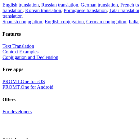
English translation
,
Russian translation
,
German translation
,
French tr
translation
,
Korean translation
,
Portuguese translation
,
Tatar translatio
translation
Spanish conjugation
,
English conjugation
,
German conjugation
,
Itali
Features
Text Translation
Context Examples
Conjugation and Declension
Free apps
PROMT.One for iOS
PROMT.One for Android
Offers
For developers