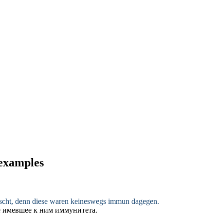
 examples
öscht, denn diese waren keineswegs immun dagegen.
не имевшее к ним иммунитета.