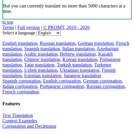
But you can currently translate no more than 5000 characters at a
time.
to top
Terms
|
Full version
|
© PROMT, 2010 - 2026
Select a language
English translation
,
Russian translation
,
German translation
,
French
translation
,
Spanish translation
,
Italian translation
,
Azerbaijani
translation
,
Arabic translation
,
Hebrew translation
,
Kazakh
translation
,
Chinese translation
,
Korean translation
,
Portuguese
translation
,
Tatar translation
,
Turkish translation
,
Turkmen
translation
,
Uzbek translation
,
Ukrainian translation
,
Finnish
translation
,
Estonian translation
,
Japanese translation
Spanish conjugation
,
English conjugation
,
German conjugation
,
Italian conjugation
,
Portuguese conjugation
,
Russian conjugation
,
French conjugation
.
Features
Text Translation
Context Examples
Conjugation and Declension