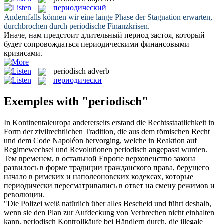
периодический
Andernfalls können wir eine lange Phase der Stagnation erwarten,
durchbrochen durch
periodische
Finanzkrisen.
Иначе, нам предстоит длительный период застоя, который
будет сопровождаться
периодическими
финансовыми
кризисами.
periodisch
adverb
периодически
Exemples with "periodisch"
In Kontinentaleuropa andererseits erstand die Rechtsstaatlichkeit in
Form der zivilrechtlichen Tradition, die aus dem römischen Recht
und dem Code Napoléon hervorging, welche in Reaktion auf
Regimewechsel und Revolutionen
periodisch
angepasst wurden.
Тем временем, в остальной Европе верховенство закона
развилось в форме традиции гражданского права, берущего
начало в римских и наполеоновских кодексах, которые
периодически
пересматривались в ответ на смену режимов и
революции.
"Die Polizei weiß natürlich über alles Bescheid und führt deshalb,
wenn sie den Plan zur Aufdeckung von Verbrechen nicht einhalten
kann,
periodisch
Kontrollkäufe bei Händlern durch, die illegale