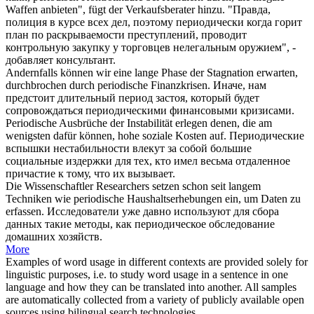
Waffen anbieten", fügt der Verkaufsberater hinzu.
"Правда,
полиция в курсе всех дел, поэтому
периодически
когда горит
план по раскрываемости преступлений, проводит
контрольную закупку у торговцев нелегальным оружием", -
добавляет консультант.
Andernfalls können wir eine lange Phase der Stagnation erwarten,
durchbrochen durch
periodische
Finanzkrisen.
Иначе, нам
предстоит длительный период застоя, который будет
сопровождаться
периодическими
финансовыми кризисами.
Periodische
Ausbrüche der Instabilität erlegen denen, die am
wenigsten dafür können, hohe soziale Kosten auf.
Периодические
вспышки нестабильности влекут за собой большие
социальные издержки для тех, кто имел весьма отдаленное
причастие к тому, что их вызывает.
Die Wissenschaftler Researchers setzen schon seit langem
Techniken wie
periodische
Haushaltserhebungen ein, um Daten zu
erfassen.
Исследователи уже давно используют для сбора
данных такие методы, как
периодическое
обследование
домашних хозяйств.
More
Examples of word usage in different contexts are provided solely for
linguistic purposes, i.e. to study word usage in a sentence in one
language and how they can be translated into another. All samples
are automatically collected from a variety of publicly available open
sources using bilingual search technologies.