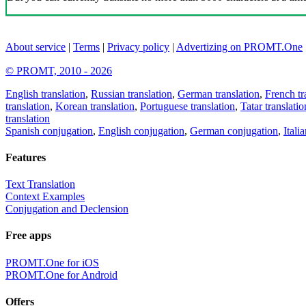
About service
|
Terms
|
Privacy policy
|
Advertizing on PROMT.One
© PROMT, 2010 - 2026
English translation
,
Russian translation
,
German translation
,
French tr
translation
,
Korean translation
,
Portuguese translation
,
Tatar translatio
translation
Spanish conjugation
,
English conjugation
,
German conjugation
,
Itali
Features
Text Translation
Context Examples
Conjugation and Declension
Free apps
PROMT.One for iOS
PROMT.One for Android
Offers