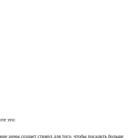
те это:
ние цены создает стимул для того, чтобы
посадить
больше