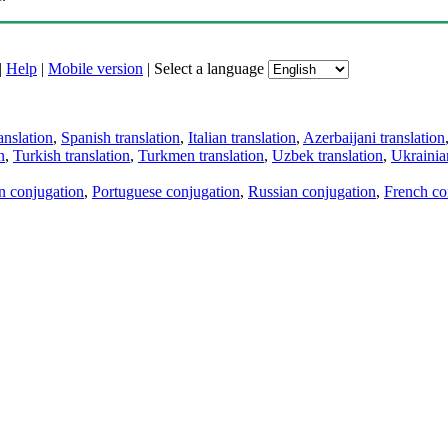
|
Help
|
Mobile version
|
Select a language
anslation
,
Spanish translation
,
Italian translation
,
Azerbaijani translation
n
,
Turkish translation
,
Turkmen translation
,
Uzbek translation
,
Ukrainian
an conjugation
,
Portuguese conjugation
,
Russian conjugation
,
French co