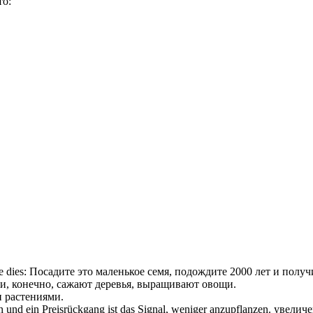
то:
 dies:
Посадите
это маленькое семя, подождите 2000 лет и получи
и, конечно,
сажают
деревья, выращивают овощи.
и
растениями
.
n
und ein Preisrückgang ist das Signal, weniger anzupflanzen.
увеличе