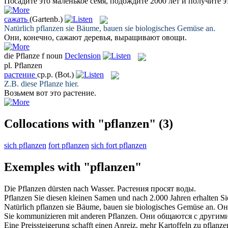
Посадите
это маленькое семя, подождите 2000 лет и получите э
сажать
(Gartenb.)
Natürlich
pflanzen
sie Bäume, bauen sie biologisches Gemüse an.
Они, конечно,
сажают
деревья, выращивают овощи.
die
Pflanze
f
noun
Declension
pl.
Pflanzen
растение
ср.р.
(Bot.)
Z.B. diese
Pflanze
hier.
Возьмем вот это
растение
.
Collocations with "pflanzen"
(3)
sich pflanzen
fort pflanzen
sich fort pflanzen
Exemples with "pflanzen"
Die
Pflanzen
dürsten nach Wasser.
Растения
просят воды.
Pflanzen
Sie diesen kleinen Samen und nach 2.000 Jahren erhalten Sie
Natürlich
pflanzen
sie Bäume, bauen sie biologisches Gemüse an.
Он
Sie kommunizieren mit anderen
Pflanzen
.
Они общаются с другим
Eine Preissteigerung schafft einen Anreiz, mehr Kartoffeln zu
pflanze