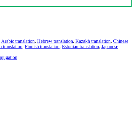
,
Arabic translation
,
Hebrew translation
,
Kazakh translation
,
Chinese
 translation
,
Finnish translation
,
Estonian translation
,
Japanese
njugation
.