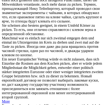
einen noch größeren und noch farbigeren Punkt malte, dieser die
Möwenküken veranlasste, noch mehr daran zu
picken
.
Термин,
принадлежащий Нику Тейнбиргену, который проводил свои
знаменитые эксперименты с чайками, в которых обнаружил
что, если оранжевое пятно на клюве чайки, сделать крупнее и
ярче, то птенцы будут
клевать
его сильнее.
Sie scheinen also bestens geeignet, in einem Umfeld Körner zu
picken
.
То есть, они отлично справляются с клевом зерна в
определенной обстановке.
Manchmal war es einfach nur sich zweimal entgegen dem und
einmal im Uhrzeigersinn im Kreis zu drehen und zwei mal auf die
Taste zu
picken
.
Иногда они даже два раза вращались против
часовой стрелки, один раз по часовой, и дважды ударяли
клювом по кнопке.
Ein neuer Europäischer Vertrag würde es nicht zulassen, dass sich
Einzelne die Rosinen aus dem Kuchen
picken
, aber er würde jedem
Mitgliedsstaat die Möglichkeit geben, entweder einer politisch
stärker integrierten Eurozone oder einer weniger integrierten zweiten
Gruppe beizutreten bzw. sich zu dieser zu bekennen.
Новый
европейский договор не позволит выбирать лакомые куски,
но даст каждому государству-участнику возможность
присоединиться или завязать отношения с более
интегрированной еврозоной или менее интегрированной
второй группой.
More