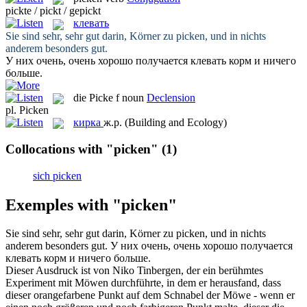
pickte / pickt / gepickt
клевать
Sie sind sehr, sehr gut darin, Körner zu
picken
, und in nichts
anderem besonders gut.
У них очень, очень хорошо получается
клевать
корм и ничего
больше.
die
Picke
f
noun
Declension
pl.
Picken
кирка
ж.р.
(Building and Ecology)
Collocations with "picken"
(1)
sich picken
Exemples with "picken"
Sie sind sehr, sehr gut darin, Körner zu
picken
, und in nichts
anderem besonders gut.
У них очень, очень хорошо получается
клевать
корм и ничего больше.
Dieser Ausdruck ist von Niko Tinbergen, der ein berühmtes
Experiment mit Möwen durchführte, in dem er herausfand, dass
dieser orangefarbene Punkt auf dem Schnabel der Möwe - wenn er