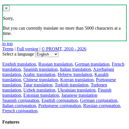
×
Sorry,
But you can currently translate no more than 5000 characters at a
time.
to top
Terms
|
Full version
|
© PROMT, 2010 - 2026
Select a language
English translation
,
Russian translation
,
German translation
,
French
translation
,
Spanish translation
,
Italian translation
,
Azerbaijani
translation
,
Arabic translation
,
Hebrew translation
,
Kazakh
translation
,
Chinese translation
,
Korean translation
,
Portuguese
translation
,
Tatar translation
,
Turkish translation
,
Turkmen
translation
,
Uzbek translation
,
Ukrainian translation
,
Finnish
translation
,
Estonian translation
,
Japanese translation
Spanish conjugation
,
English conjugation
,
German conjugation
,
Italian conjugation
,
Portuguese conjugation
,
Russian conjugation
,
French conjugation
.
Features