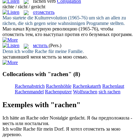
rächen
verb
Conjugation
rächte / rächt / gerächt
отомстить
Mao startete die Kulturrevolution (1965-76) um sich an allen zu
rächen
, die sich gegen seine wahnsinnigen Programme stellten.
Мао начал Культурную революцию (1965-76), чтобы
отомстить
тем, кто выступал против его безумных программ.
мстить
(Pers.)
Denn ich wollte
Rache
für meine Familie.
заставившей меня
мстить
за мою семью.
Collocations with "rachen"
(8)
Rachenabstrich
Rachenhöhle
Rachenkatarrh
Rachenlaut
Rachenmandel
Rachenputzer
Wolfsrachen
sich rachen
Exemples with "rachen"
Ich hätte an
Rache
oder Nostalgie gedacht.
Я бы предположила -
месть
или ностальгия.
Ich wollte
Rache
für mein Dorf.
Я хотел
отомстить
за мою
деревню.