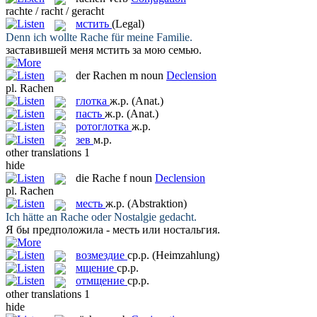
rachte / racht / geracht
мстить
(Legal)
Denn ich wollte
Rache
für meine Familie.
заставившей меня
мстить
за мою семью.
der
Rachen
m
noun
Declension
pl.
Rachen
глотка
ж.р.
(Anat.)
пасть
ж.р.
(Anat.)
ротоглотка
ж.р.
зев
м.р.
other translations
1
hide
die
Rache
f
noun
Declension
pl.
Rachen
месть
ж.р.
(Abstraktion)
Ich hätte an
Rache
oder Nostalgie gedacht.
Я бы предположила -
месть
или ностальгия.
возмездие
ср.р.
(Heimzahlung)
мщение
ср.р.
отмщение
ср.р.
other translations
1
hide