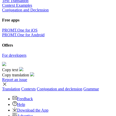
×
Sorry,
But you can currently translate no more than 5000 characters at a
time.
to top
Terms
|
Full version
|
© PROMT, 2010 - 2026
Select a language
English translation
,
Russian translation
,
German translation
,
French
translation
,
Spanish translation
,
Italian translation
,
Azerbaijani
translation
,
Arabic translation
,
Hebrew translation
,
Kazakh
translation
,
Chinese translation
,
Korean translation
,
Portuguese
translation
,
Tatar translation
,
Turkish translation
,
Turkmen