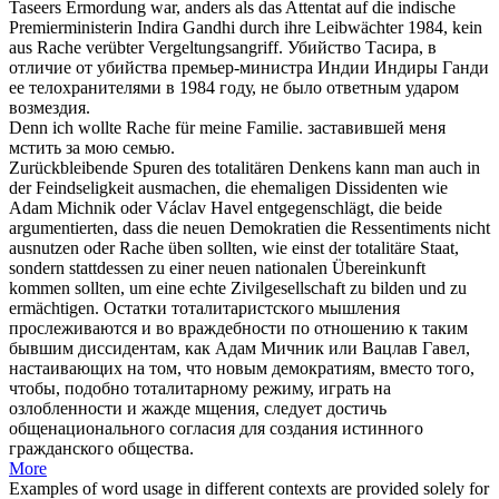
Taseers Ermordung war, anders als das Attentat auf die indische
Premierministerin Indira Gandhi durch ihre Leibwächter 1984, kein
aus
Rache
verübter Vergeltungsangriff.
Убийство Тасира, в
отличие от убийства премьер-министра Индии Индиры Ганди
ее телохранителями в 1984 году, не было ответным ударом
возмездия
.
Denn ich wollte
Rache
für meine Familie.
заставившей меня
мстить
за мою семью.
Zurückbleibende Spuren des totalitären Denkens kann man auch in
der Feindseligkeit ausmachen, die ehemaligen Dissidenten wie
Adam Michnik oder Václav Havel entgegenschlägt, die beide
argumentierten, dass die neuen Demokratien die Ressentiments nicht
ausnutzen oder
Rache
üben sollten, wie einst der totalitäre Staat,
sondern stattdessen zu einer neuen nationalen Übereinkunft
kommen sollten, um eine echte Zivilgesellschaft zu bilden und zu
ermächtigen.
Остатки тоталитаристского мышления
прослеживаются и во враждебности по отношению к таким
бывшим диссидентам, как Адам Мичник или Вацлав Гавел,
настаивающих на том, что новым демократиям, вместо того,
чтобы, подобно тоталитарному режиму, играть на
озлобленности и жажде
мщения
, следует достичь
общенационального согласия для создания истинного
гражданского общества.
More
Examples of word usage in different contexts are provided solely for