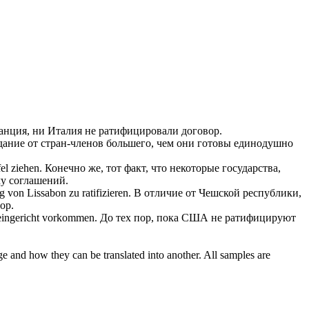
ранция, ни Италия не
ратифицировали
договор.
ание от стран-членов большего, чем они готовы единодушно
el ziehen.
Конечно же, тот факт, что некоторые государства,
му соглашений.
rag von Lissabon zu
ratifizieren
.
В отличие от Чешской республики,
ор.
heingericht vorkommen.
До тех пор, пока США не
ратифицируют
ge and how they can be translated into another. All samples are