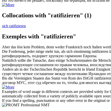
Но это ничего не решает, поскольку ни Франция, ни Италия не
Collocations with "ratifizieren"
(1)
sich ratifizieren
Exemples with "ratifizieren"
Aber das löst kein Problem, denn weder Frankreich noch Italien wer
Die Forderung, jeder möge mehr tun, als sich einstimmig
ratifizieren
l
ратифицировать
, подорвет хрупкую гармонию Европы.
Natürlich sollte die Tatsache, dass einige Schurkenstaaten die Mensc
ратифицирующие
соглашения по правам человека, впоследстви
Anders als in der Tschechischen Republik herrscht in Irland Einigke
существует четкое соглашение между политиками Ирландии о
Bis die Vereinigten Staaten das Statut von Rom des IStGH
ratifizieren
договор МУС, этот суд обречен на то, чтобы для многих выгл
Examples of word usage in different contexts are provided solely for l
automatically collected from a variety of publicly available open sour
If you find a spelling, punctuation or any other error in the original o