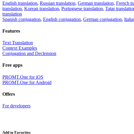
English translation
,
Russian translation
,
German translation
,
French tr
translation
,
Korean translation
,
Portuguese translation
,
Tatar translatio
translation
Spanish conjugation
,
English conjugation
,
German conjugation
,
Itali
Features
Text Translation
Context Examples
Conjugation and Declension
Free apps
PROMT.One for iOS
PROMT.One for Android
Offers
For developers
Add to Favorites