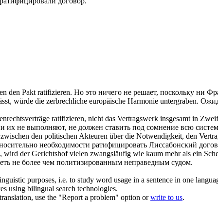
ратифицировали
договор.
den den Pakt
ratifizieren
.
Но это ничего не решает, поскольку ни Ф
ässt, würde die zerbrechliche europäische Harmonie untergraben.
Ожид
henrechtsverträge
ratifizieren
, nicht das Vertragswerk insgesamt in Zweif
и их не выполняют, не должен ставить под сомнение всю систе
it zwischen den politischen Akteuren über die Notwendigkeit, den Vert
тносительно необходимости
ратифицировать
Лиссабонский догов
, wird der Gerichtshof vielen zwangsläufig wie kaum mehr als ein Sc
ядеть не более чем политизированным неправедным судом.
inguistic purposes, i.e. to study word usage in a sentence in one langua
ces using bilingual search technologies.
r translation, use the "Report a problem" option or
write to us
.