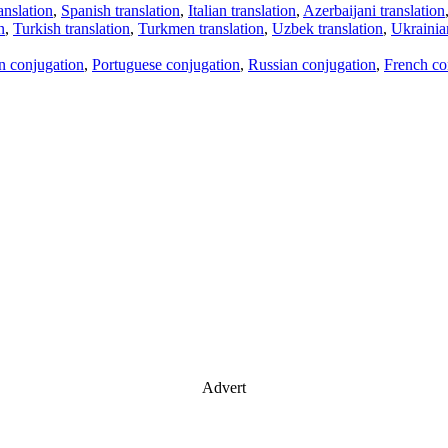
anslation
,
Spanish translation
,
Italian translation
,
Azerbaijani translation
n
,
Turkish translation
,
Turkmen translation
,
Uzbek translation
,
Ukrainian
an conjugation
,
Portuguese conjugation
,
Russian conjugation
,
French co
Advert