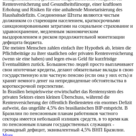
Rentenversicherung
und Gesundheitsfürsorge, einer kraftlosen
Erholung und Risiken für eine anhaltende Monetarisierung des
Haushaltsdefizits.
Соединенные Штаты являются чистым
должником со стареющим населением, краткосрочными
санкционированными затратами на социальное страхование и
здравоохранение, медленным экономическим
выздоровлением и риском продолжительной монетизации
дефицита бюджета.
Die meisten Menschen zahlen einfach ihre Hypothek ab, leisten die
Pflichtbeiträge zu ihrer staatlichen oder privaten
Rentenversicherung
(wenn sie eine haben) und legen etwas Geld für kurzfristige
Eventualitäten zurück.
Большинство людей просто выплачивают
свои ипотечные кредиты, делают обязательные вклады в свою
государственную или частную пенсию (если она у них есть) и
хранят немного денег на непредвиденные обстоятельства в
короткосрочной перспективе.
In Brasilien beispielsweise erwirtschaftet das Rentensystem des
privaten Sektors einen kleinen Überschuss, während die
Rentenversicherung
der öffentlich Bediensteten ein enormes Defizit
aufweist, das ungefähr 4,5% des brasilianischen BIP entspricht.
В
Бразилии по пенсионным планам работников частного
сектора имеется небольшой излишек средств, в то время как
по пенсионным планам государственных служащих -
громадный дефицит, эквивалентный 4,5% ВНП Бразилии.
More