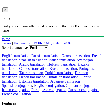
×
Sorry,
But you can currently translate no more than 5000 characters at a
time.
to top
Terms
|
Full version
|
© PROMT, 2010 - 2026
Select a language
English translation
,
Russian translation
,
German translation
,
French
translation
,
Spanish translation
,
Italian translation
,
Azerbaijani
translation
,
Arabic translation
,
Hebrew translation
,
Kazakh
translation
,
Chinese translation
,
Korean translation
,
Portuguese
translation
,
Tatar translation
,
Turkish translation
,
Turkmen
translation
,
Uzbek translation
,
Ukrainian translation
,
Finnish
translation
,
Estonian translation
,
Japanese translation
Spanish conjugation
,
English conjugation
,
German conjugation
,
Italian conjugation
,
Portuguese conjugation
,
Russian conjugation
,
French conjugation
.
Features