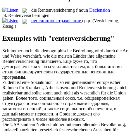
die
Rentenversicherung
f
noun
Declension
pl.
Rentenversicherungen
пенсионное страхование
ср.р.
(Versicherung,
Zssng.)
Exemples with "rentenversicherung"
Schlimmer noch, die demographische Bedrohung wird durch die Art
und Weise verschärft, wie die meisten Länder ihre allgemeine
Rentenversicherung
finanzieren.
Еще хуже то, что
демографическая угроза усиливается тем, как большинство
стран финансируют свои государственные пенсионные
программы.
Zudem ist eine Sozialunion - also ein gemeinsamer europäischer
Rahmen für Kranken-, Arbeitslosen- und
Rentenversicherung
- nicht
realisierbar und sollte somit auch nicht als wesentlich für die Union
gelten.
Более того, социальный союз, т.е. общеевропейская
структура систем социального страхования здоровья,
занятости и пенсий, а также социального обеспечения, в
данный момент нереален, и Союз не должен его
рассматривать в числе наиболее важных.
Die USA sind ein Nettoschuldner mit einer alternden Bevölkerung,
umlagefinanzierten, gesetzlich festgeschriebenen Ausgaben für