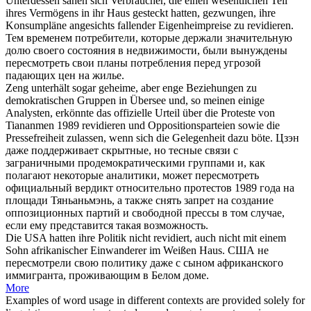
Unterdessen sahen sich Verbraucher, die einen wesentlichen Teil
ihres Vermögens in ihr Haus gesteckt hatten, gezwungen, ihre
Konsumpläne angesichts fallender Eigenheimpreise zu
revidieren
.
Тем временем потребители, которые держали значительную
долю своего состояния в недвижимости, были вынуждены
пересмотреть
свои планы потребления перед угрозой
падающих цен на жилье.
Zeng unterhält sogar geheime, aber enge Beziehungen zu
demokratischen Gruppen in Übersee und, so meinen einige
Analysten, erkönnte das offizielle Urteil über die Proteste von
Tiananmen 1989
revidieren
und Oppositionsparteien sowie die
Pressefreiheit zulassen, wenn sich die Gelegenheit dazu böte.
Цзэн
даже поддерживает скрытные, но тесные связи с
заграничными продемократическими группами и, как
полагают некоторые аналитики, может
пересмотреть
официальный вердикт относительно протестов 1989 года на
площади Тяньаньмэнь, а также снять запрет на создание
оппозиционных партий и свободной прессы в том случае,
если ему представится такая возможность.
Die USA hatten ihre Politik nicht
revidiert
, auch nicht mit einem
Sohn afrikanischer Einwanderer im Weißen Haus.
США не
пересмотрели
свою политику даже с сыном африканского
иммигранта, проживающим в Белом доме.
More
Examples of word usage in different contexts are provided solely for