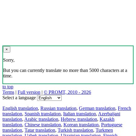
×
Sorry,
But you can currently translate no more than 5000 characters at a
time.
to top
Terms
|
Full version
|
© PROMT, 2010 - 2026
Select a language
English translation
,
Russian translation
,
German translation
,
French
translation
,
Spanish translation
,
Italian translation
,
Azerbaijani
translation
,
Arabic translation
,
Hebrew translation
,
Kazakh
translation
,
Chinese translation
,
Korean translation
,
Portuguese
translation
,
Tatar translation
,
Turkish translation
,
Turkmen
translation
,
Uzbek translation
,
Ukrainian translation
,
Finnish