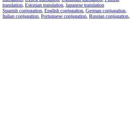
translation
,
Estonian translation
,
Japanese translation
Spanish conjugation
,
English conjugation
,
German conjugation
,
Italian conjugation
,
Portuguese conjugation
,
Russian conjugation
,
French conjugation
.
Features
Text Translation
Context Examples
Conjugation and Declension
Free apps
PROMT.One for iOS
PROMT.One for Android
Offers
For developers
Copy text
Copy translation