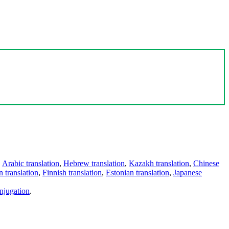
,
Arabic translation
,
Hebrew translation
,
Kazakh translation
,
Chinese
 translation
,
Finnish translation
,
Estonian translation
,
Japanese
njugation
.