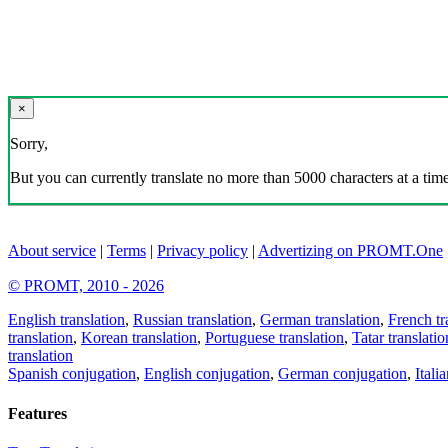
×
Sorry,
But you can currently translate no more than 5000 characters at a time
About service
|
Terms
|
Privacy policy
|
Advertizing on PROMT.One
© PROMT, 2010 - 2026
English translation
,
Russian translation
,
German translation
,
French tr
translation
,
Korean translation
,
Portuguese translation
,
Tatar translatio
translation
Spanish conjugation
,
English conjugation
,
German conjugation
,
Itali
Features