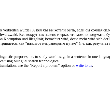
k verbreiten würde?
А кем бы вы хотели быть, если бы
сочная
спле
chwarzwald.
Все вокруг так зелено и ярко, что можно подумать, 
on Korruption und Illegalität) betrachtet wird, desto mehr wird sich
тривается, как "нажитое неправедным путем" (т.е. как результа
inguistic purposes, i.e. to study word usage in a sentence in one langua
ces using bilingual search technologies.
r translation, use the "Report a problem" option or
write to us
.