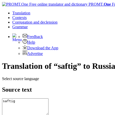
PROMT.
One
F
Translation
Contexts
Conjugation
and declension
Grammar
Feedback
Help
Download the App
Advertise
Translation of “saftig” to Russi
Select source language
Source text