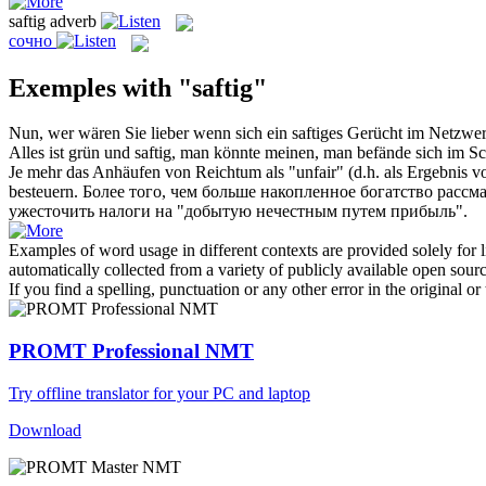
saftig
adverb
сочно
Exemples with "saftig"
Nun, wer wären Sie lieber wenn sich ein
saftiges
Gerücht im Netzwer
Alles ist grün und
saftig
, man könnte meinen, man befände sich im S
Je mehr das Anhäufen von Reichtum als "unfair" (d.h. als Ergebnis v
besteuern.
Более того, чем больше накопленное богатство рассма
ужесточить налоги на "добытую нечестным путем прибыль".
Examples of word usage in different contexts are provided solely for l
automatically collected from a variety of publicly available open sour
If you find a spelling, punctuation or any other error in the original o
PROMT Professional NMT
Try offline translator for your PC and laptop
Download