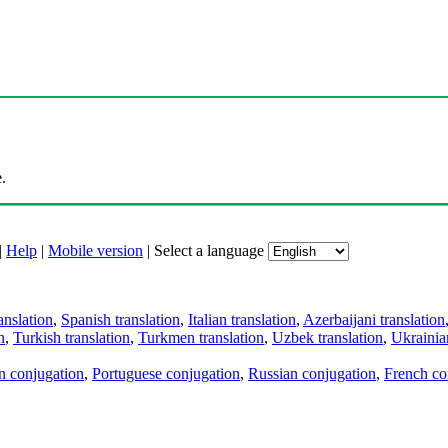
.
|
Help
|
Mobile version
|
Select a language
anslation
,
Spanish translation
,
Italian translation
,
Azerbaijani translation
n
,
Turkish translation
,
Turkmen translation
,
Uzbek translation
,
Ukrainian
an conjugation
,
Portuguese conjugation
,
Russian conjugation
,
French co