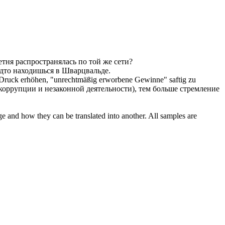
тня распространялась по той же сети?
будто находишься в Шварцвальде.
 der Druck erhöhen, "unrechtmäßig erworbene Gewinne"
saftig
zu
т коррупции и незаконной деятельности), тем больше стремление
ge and how they can be translated into another. All samples are