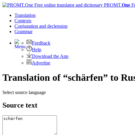
PROMT.
One
F
Translation
Contexts
Conjugation
and declension
Grammar
Feedback
Help
Download the App
Advertise
Translation of “schärfen” to Ru
Select source language
Source text