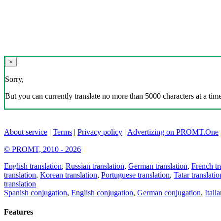
×
Sorry,
But you can currently translate no more than 5000 characters at a time
About service
|
Terms
|
Privacy policy
|
Advertizing on PROMT.One
© PROMT, 2010 - 2026
English translation
,
Russian translation
,
German translation
,
French tr
translation
,
Korean translation
,
Portuguese translation
,
Tatar translatio
translation
Spanish conjugation
,
English conjugation
,
German conjugation
,
Itali
Features