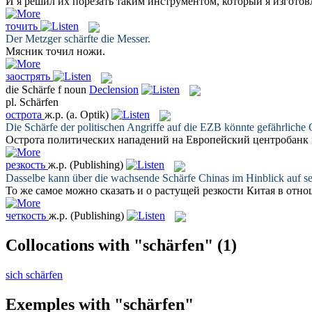
И я решил их порезать таким инструментом, который я изготов
точить
Der Metzger
schärfte
die Messer.
Мясник
точил
ножи.
заострять
die
Schärfe
f
noun
Declension
pl.
Schärfen
острота
ж.р.
(a. Optik)
Die
Schärfe
der politischen Angriffe auf die EZB könnte gefährliche
Острота
политических нападений на Европейский центробанк 
резкость
ж.р.
(Publishing)
Dasselbe kann über die wachsende
Schärfe
Chinas im Hinblick auf s
То же самое можно сказать и о растущей
резкости
Китая в отно
четкость
ж.р.
(Publishing)
Collocations with "schärfen"
(1)
sich schärfen
Exemples with "schärfen"