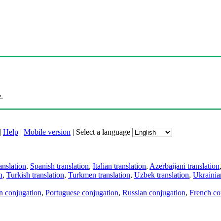
.
|
Help
|
Mobile version
|
Select a language
anslation
,
Spanish translation
,
Italian translation
,
Azerbaijani translation
n
,
Turkish translation
,
Turkmen translation
,
Uzbek translation
,
Ukrainian
an conjugation
,
Portuguese conjugation
,
Russian conjugation
,
French co