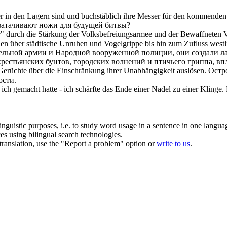
cher in den Lagern sind und buchstäblich ihre Messer für den kommend
затачивают
ножи для будущей битвы?
r" durch die Stärkung der Volksbefreiungsarmee und der Bewaffneten 
 über städtische Unruhen und Vogelgrippe bis hin zum Zufluss westlic
тельной армии и Народной вооруженной полиции, они создали л
рестьянских бунтов, городских волнений и птичьего гриппа, вп
 Gerüchte über die Einschränkung ihrer Unabhängigkeit auslösen.
Остр
ости.
ich gemacht hatte - ich
schärfte
das Ende einer Nadel zu einer Klinge.
inguistic purposes, i.e. to study word usage in a sentence in one langua
ces using bilingual search technologies.
r translation, use the "Report a problem" option or
write to us
.