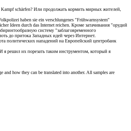
en Kampf
schärfen
?
Или продолжать кормить мирных жителей,
Volkpolizei haben sie ein verschlungenes "Frühwarnsystem"
her Ideen durch das Internet reichen.
Кроме
затачивания
"орудий
абиринтообразную систему "заблаговременного
лоть до притока Западных идей через Интернет.
ота
политических нападений на Европейский центробанк
И я решил их порезать таким инструментом, который я
ge and how they can be translated into another. All samples are