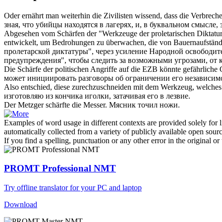
Oder ernährt man weiterhin die Zivilisten wissend, dass die Verbre
зная, что убийцы находятся в лагерях, и, в буквальном смысле,
Abgesehen vom
Schärfen
der "Werkzeuge der proletarischen Diktatu
entwickelt, um Bedrohungen zu überwachen, die von Bauernaufständen
пролетарской диктатуры", через усиление Народной освободи
предупреждения", чтобы следить за возможными угрозами, от к
Die
Schärfe
der politischen Angriffe auf die EZB könnte gefährliche
может инициировать разговоры об ограничении его независим
Also entschied, diese zurechzuschneiden mit dem Werkzeug, welches 
изготовляю из кончика иголки,
затачивая
его в лезвие.
Der Metzger
schärfte
die Messer.
Мясник
точил
ножи.
Examples of word usage in different contexts are provided solely for l
automatically collected from a variety of publicly available open sour
If you find a spelling, punctuation or any other error in the original o
PROMT Professional NMT
Try offline translator for your PC and laptop
Download