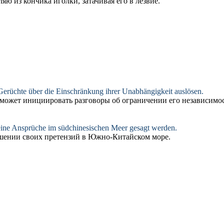
ляю из кончика иголки,
затачивая
его в лезвие.
 Gerüchte über die Einschränkung ihrer Unabhängigkeit auslösen.
может инициировать разговоры об ограничении его независимос
eine Ansprüche im südchinesischen Meer gesagt werden.
шении своих претензий в Южно-Китайском море.