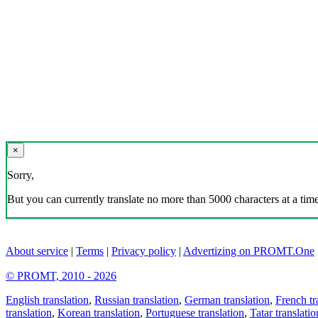
×
Sorry,
But you can currently translate no more than 5000 characters at a time
About service
|
Terms
|
Privacy policy
|
Advertizing on PROMT.One
© PROMT, 2010 - 2026
English translation
,
Russian translation
,
German translation
,
French tr
translation
,
Korean translation
,
Portuguese translation
,
Tatar translatio