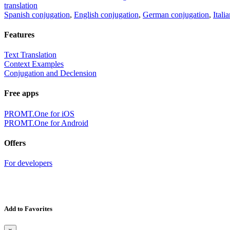
translation
Spanish conjugation
,
English conjugation
,
German conjugation
,
Itali
Features
Text Translation
Context Examples
Conjugation and Declension
Free apps
PROMT.One for iOS
PROMT.One for Android
Offers
For developers
Add to Favorites