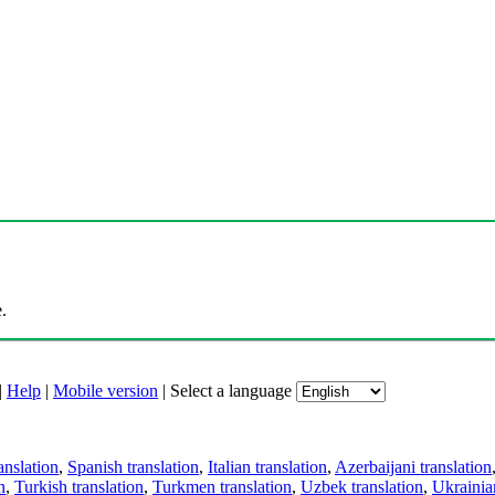
.
|
Help
|
Mobile version
|
Select a language
anslation
,
Spanish translation
,
Italian translation
,
Azerbaijani translation
n
,
Turkish translation
,
Turkmen translation
,
Uzbek translation
,
Ukrainian