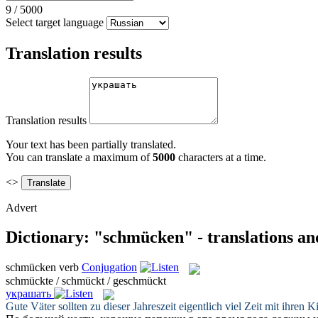
9
/
5000
Select target language
Translation results
Translation results
Your text has been partially translated.
You can translate a maximum of
5000
characters at a time.
<>
Advert
Dictionary: "schmücken" - translations a
schmücken
verb
Conjugation
schmückte / schmückt / geschmückt
украшать
Gute Väter sollten zu dieser Jahreszeit eigentlich viel Zeit mit ihr