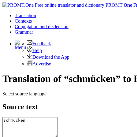
PROMT.
One
F
Translation
Contexts
Conjugation
and declension
Grammar
Feedback
Help
Download the App
Advertise
Translation of “schmücken” to 
Select source language
Source text