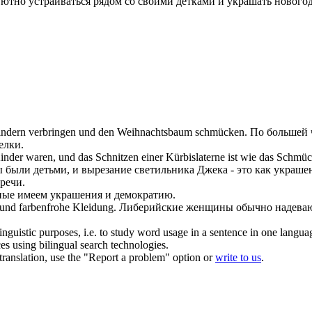
уютно устраиваться рядом со своими детками и
украшать
новогод
en Kindern verbringen und den Weihnachtsbaum
schmücken
.
По большей 
елки.
nder waren, und das Schnitzen einer Kürbislaterne ist wie das
Schmüc
 были детьми, и вырезание светильника Джека - это как
украше
речи.
ные имеем
украшения
и демократию.
und farbenfrohe Kleidung.
Либерийские женщины обычно надева
inguistic purposes, i.e. to study word usage in a sentence in one langua
ces using bilingual search technologies.
r translation, use the "Report a problem" option or
write to us
.