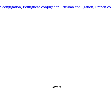
an conjugation
,
Portuguese conjugation
,
Russian conjugation
,
French co
Advert