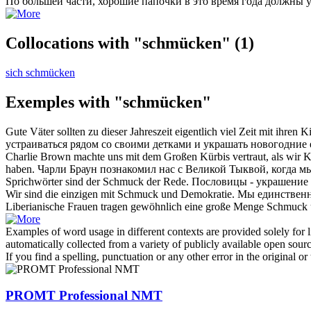
По большей части, хорошие папочки в это время года должны 
Collocations with "schmücken"
(1)
sich schmücken
Exemples with "schmücken"
Gute Väter sollten zu dieser Jahreszeit eigentlich viel Zeit mit ihr
устраиваться рядом со своими детками и
украшать
новогодние 
Charlie Brown machte uns mit dem Großen Kürbis vertraut, als wir Ki
haben.
Чарли Браун познакомил нас с Великой Тыквой, когда мы
Sprichwörter sind der
Schmuck
der Rede.
Пословицы -
украшение
Wir sind die einzigen mit
Schmuck
und Demokratie.
Мы единствен
Liberianische Frauen tragen gewöhnlich eine große Menge
Schmuck
Examples of word usage in different contexts are provided solely for l
automatically collected from a variety of publicly available open sour
If you find a spelling, punctuation or any other error in the original o
PROMT Professional NMT