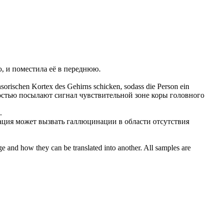
ю
, и поместила её в переднюю.
nsorischen
Kortex des Gehirns schicken, sodass die Person ein
ностью посылают сигнал
чувствительной
зоне коры головного
.
ция может вызвать галлюцинации в области отсутствия
ge and how they can be translated into another. All samples are