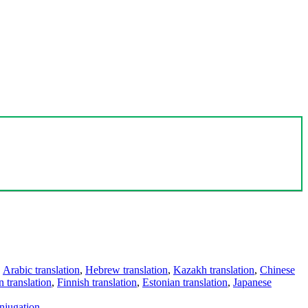
,
Arabic translation
,
Hebrew translation
,
Kazakh translation
,
Chinese
 translation
,
Finnish translation
,
Estonian translation
,
Japanese
njugation
.