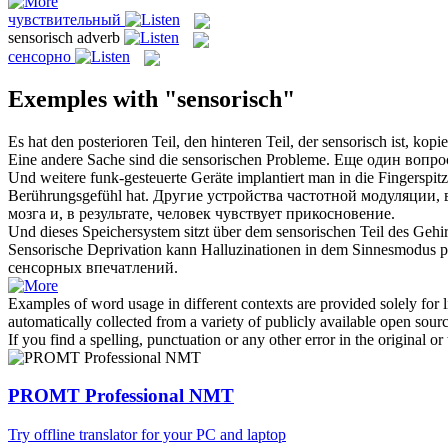
чувствительный
sensorisch
adverb
сенсорно
Exemples with "sensorisch"
Es hat den posterioren Teil, den hinteren Teil, der
sensorisch
ist, kopi
Eine andere Sache sind die
sensorischen
Probleme.
Еще один вопро
Und weitere funk-gesteuerte Geräte implantiert man in die Fingerspit
Berührungsgefühl hat.
Другие устройства частотной модуляции,
мозга и, в результате, человек чувствует прикосновение.
Und dieses Speichersystem sitzt über dem
sensorischen
Teil des Gehir
Sensorische
Deprivation kann Halluzinationen in dem Sinnesmodus prod
сенсорных впечатлений.
Examples of word usage in different contexts are provided solely for l
automatically collected from a variety of publicly available open sour
If you find a spelling, punctuation or any other error in the original o
PROMT Professional NMT
Try offline translator for your PC and laptop