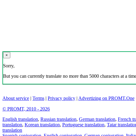
×
Sorry,
But you can currently translate no more than 5000 characters at a time
About service
|
Terms
|
Privacy policy
|
Advertizing on PROMT.One
© PROMT, 2010 - 2026
English translation
,
Russian translation
,
German translation
,
French tr
translation
,
Korean translation
,
Portuguese translation
,
Tatar translatio
translation
Spanish conjugation
,
English conjugation
,
German conjugation
,
Itali