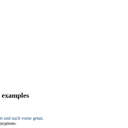
d examples
ert und nach vorne getan.
ереднюю.