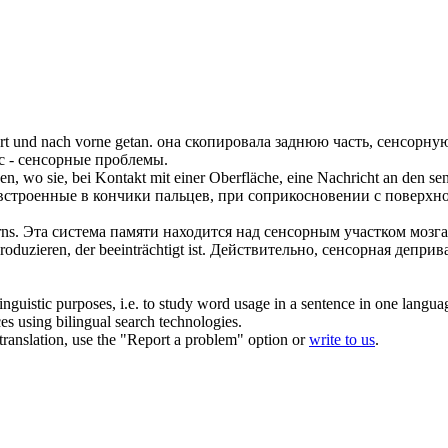
ert und nach vorne getan.
она скопировала заднюю часть,
сенсорну
с -
сенсорные
проблемы.
zen, wo sie, bei Kontakt mit einer Oberfläche, eine Nachricht an den
se
 встроенные в кончики пальцев, при соприкосновении с поверх
ns.
Эта система памяти находится над
сенсорным
участком мозга
uzieren, der beeinträchtigt ist.
Действительно,
сенсорная
деприва
inguistic purposes, i.e. to study word usage in a sentence in one langua
ces using bilingual search technologies.
r translation, use the "Report a problem" option or
write to us
.