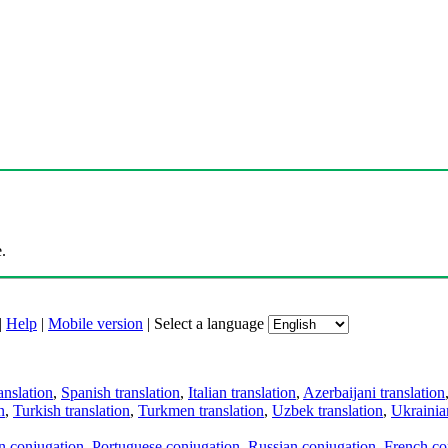
.
|
Help
|
Mobile version
|
Select a language
anslation
,
Spanish translation
,
Italian translation
,
Azerbaijani translation
n
,
Turkish translation
,
Turkmen translation
,
Uzbek translation
,
Ukrainian
an conjugation
,
Portuguese conjugation
,
Russian conjugation
,
French co