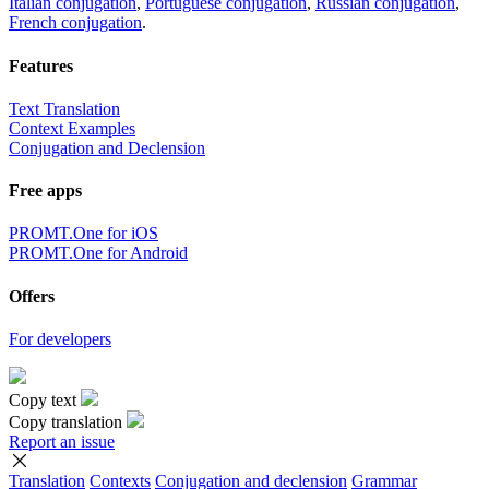
Italian conjugation
,
Portuguese conjugation
,
Russian conjugation
,
French conjugation
.
Features
Text Translation
Context Examples
Conjugation and Declension
Free apps
PROMT.One for iOS
PROMT.One for Android
Offers
For developers
Copy text
Copy translation
Report an issue
Translation
Contexts
Conjugation
and declension
Grammar