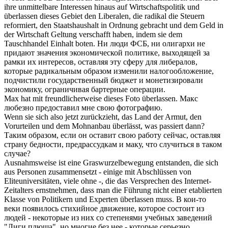
ihre unmittelbare Interessen hinaus auf Wirtschaftspolitik und
überlassen
dieses Gebiet den Liberalen, die radikal die Steuern
reformiert, den Staatshaushalt in Ordnung gebracht und dem Geld in
der Wirtschaft Geltung verschafft haben, indem sie dem
Tauschhandel Einhalt boten.
Ни люди ФСБ, ни олигархи не
придают значения экономической политике, выходящей за
рамки их интересов,
оставляя
эту сферу для либералов,
которые радикальным образом изменили налогообложение,
подчистили государственный бюджет и монетизировали
экономику, ограничивая бартерные операции.
Max hat mit freundlicherweise dieses Foto
überlassen
.
Макс
любезно
предоставил
мне свою фотографию.
Wenn sie
sich
also jetzt zurückzieht, das Land der Armut, den
Vorurteilen und dem Mohnanbau
überlässt
, was passiert dann?
Таким образом, если он
оставит
свою работу сейчас, оставляя
страну бедности, предрассудкам и маку, что случиться в таком
случае?
Ausnahmsweise ist eine Graswurzelbewegung entstanden, die sich
aus Personen zusammensetzt - einige mit Abschlüssen von
Eliteuniversitäten, viele ohne -, die das Versprechen des Internet-
Zeitalters ernstnehmen, dass man die Führung nicht einer etablierten
Klasse von Politikern und Experten
überlassen
muss.
В кои-то
веки появилось стихийное движение, которое состоит из
людей - некоторые из них со степенями учебных заведений
"Лиги плюща", но многие без нее - которые серьезно