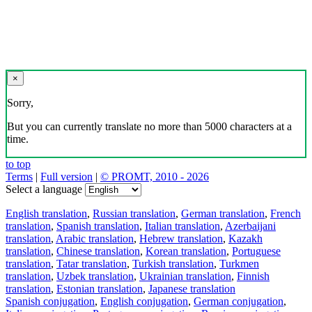
×
Sorry,
But you can currently translate no more than 5000 characters at a
time.
to top
Terms
|
Full version
|
© PROMT, 2010 - 2026
Select a language
English translation
,
Russian translation
,
German translation
,
French
translation
,
Spanish translation
,
Italian translation
,
Azerbaijani
translation
,
Arabic translation
,
Hebrew translation
,
Kazakh
translation
,
Chinese translation
,
Korean translation
,
Portuguese
translation
,
Tatar translation
,
Turkish translation
,
Turkmen
translation
,
Uzbek translation
,
Ukrainian translation
,
Finnish
translation
,
Estonian translation
,
Japanese translation
Spanish conjugation
,
English conjugation
,
German conjugation
,