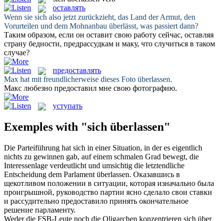
оставлять
Wenn sie
sich
also jetzt zurückzieht, das Land der Armut, den
Vorurteilen und dem Mohnanbau
überlässt
, was passiert dann?
Таким образом, если он
оставит
свою работу сейчас, оставляя
страну бедности, предрассудкам и маку, что случиться в таком
случае?
предоставлять
Max hat mit freundlicherweise dieses Foto
überlassen
.
Макс любезно
предоставил
мне свою фотографию.
уступать
Exemples with "sich überlassen"
Die Parteiführung hat
sich
in einer Situation, in der es eigentlich
nichts zu gewinnen gab, auf einem schmalen Grad bewegt, die
Interessenlage verdeutlicht und umsichtig die letztendliche
Entscheidung dem Parlament
überlassen
.
Оказавшись в
щекотливом положении в ситуации, которая изначально была
проигрышной, руководство партии ясно сделало свои ставки
и рассудительно
предоставило
принять окончательное
решение парламенту.
Weder die FSB-Leute noch die Oligarchen konzentrieren
sich
über