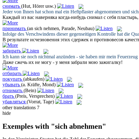
снимать
(Hut, Hörer usw.)
Jeder von Ihnen hat schon mal ein Heftpflaster
abgenommen
und sich
Каждый из вас наверняка когда-нибудь
снимал
с себя пластырь,
принимать
(an sich nehmen, Parade, Neubau)
Infolge des Verschwindens dieser gegenseitigen Kontrolle hat die Qu
В результате исчезновения этих сдержек и противовесов качес
забирать
Ich kann sie noch nichtmal anzünden - sie haben mir mein Feuerzeug
Даже сжечь их не могу - у меня
забрали
мою зажигалку!
отбирать
покупать
(abkaufen)
убывать
(a. Kräfte, Mond)
отнимать
(Bein)
брать
(Preis, Versprechen)
убавляться
(Vorrat, Tage)
other translations
7
hide
Exemples with "sich abnehmen"