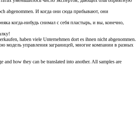
татах
уменьшилось
число экспертов, дающих благоприятную
noch
abgenommen
.
И когда они сюда прибывают, они
рняка когда-нибудь
снимал
с себя пластырь, и вы, конечно,
лку!
rkaufen, haben viele Unternehmen dort es ihnen nicht
abgenommen
.
вою модель управления заграницей, многие компании в разных
ge and how they can be translated into another. All samples are