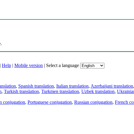
.
|
Help
|
Mobile version
|
Select a language
anslation
,
Spanish translation
,
Italian translation
,
Azerbaijani translation
n
,
Turkish translation
,
Turkmen translation
,
Uzbek translation
,
Ukrainian
an conjugation
,
Portuguese conjugation
,
Russian conjugation
,
French co