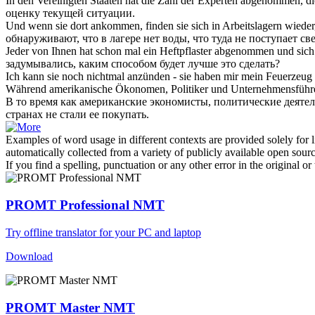
In den Vereinigten Staaten hat die Zahl der Experten
abgenommen
, d
оценку текущей ситуации.
Und wenn sie dort ankommen, finden sie sich in Arbeitslagern wiede
обнаруживают, что в лагере нет воды, что туда не поступает с
Jeder von Ihnen hat schon mal ein Heftpflaster
abgenommen
und sich
задумывались, каким способом будет лучше это сделать?
Ich kann sie noch nichtmal anzünden - sie haben mir mein Feuerzeug
Während amerikanische Ökonomen, Politiker und Unternehmensführer 
В то время как американские экономисты, политические деятел
странах не стали ее
покупать
.
Examples of word usage in different contexts are provided solely for l
automatically collected from a variety of publicly available open sour
If you find a spelling, punctuation or any other error in the original o
PROMT Professional NMT
Try offline translator for your PC and laptop
Download
PROMT Master NMT