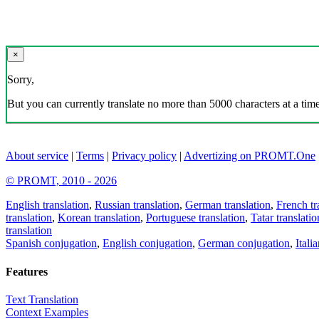
×
Sorry,
But you can currently translate no more than 5000 characters at a time
About service
|
Terms
|
Privacy policy
|
Advertizing on PROMT.One
© PROMT, 2010 - 2026
English translation
,
Russian translation
,
German translation
,
French tr
translation
,
Korean translation
,
Portuguese translation
,
Tatar translatio
translation
Spanish conjugation
,
English conjugation
,
German conjugation
,
Itali
Features
Text Translation
Context Examples