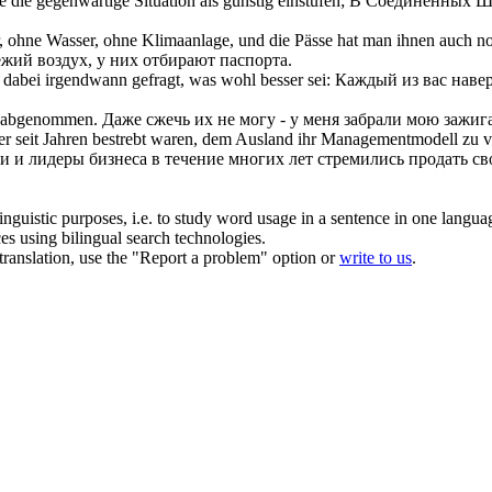
ie die gegenwärtige Situation als günstig einstufen;
В Соединенных Ш
r, ohne Wasser, ohne Klimaanlage, und die Pässe hat man ihnen auch 
вежий воздух, у них
отбирают
паспорта.
 dabei irgendwann gefragt, was wohl besser sei:
Каждый из вас наве
abgenommen
.
Даже сжечь их не могу - у меня
забрали
мою зажига
seit Jahren bestrebt waren, dem Ausland ihr Managementmodell zu ve
и и лидеры бизнеса в течение многих лет стремились продать с
inguistic purposes, i.e. to study word usage in a sentence in one langua
ces using bilingual search technologies.
r translation, use the "Report a problem" option or
write to us
.