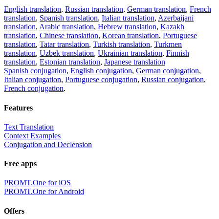
English translation
,
Russian translation
,
German translation
,
French
translation
,
Spanish translation
,
Italian translation
,
Azerbaijani
translation
,
Arabic translation
,
Hebrew translation
,
Kazakh
translation
,
Chinese translation
,
Korean translation
,
Portuguese
translation
,
Tatar translation
,
Turkish translation
,
Turkmen
translation
,
Uzbek translation
,
Ukrainian translation
,
Finnish
translation
,
Estonian translation
,
Japanese translation
Spanish conjugation
,
English conjugation
,
German conjugation
,
Italian conjugation
,
Portuguese conjugation
,
Russian conjugation
,
French conjugation
.
Features
Text Translation
Context Examples
Conjugation and Declension
Free apps
PROMT.One for iOS
PROMT.One for Android
Offers