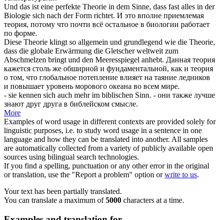
Und das ist eine perfekte Theorie in dem Sinne, dass fast alles in der
Biologie
sich
nach der Form richtet.
И это вполне приемлемая
теория, потому что почти всё остальное в биологии работает
по форме.
Diese Theorie klingt so allgemein und grundlegend wie die Theorie,
dass die globale Erwärmung die Gletscher weltweit zum
Abschmelzen
bringt und den Meeresspiegel anhebt.
Данная теория
кажется столь же обширной и фундаментальной, как и теория
о том, что глобальное потепление влияет на
таяние
ледников
и повышает уровень морового океана во всем мире.
- sie kennen
sich
auch mehr im biblischen Sinn.
- они также лучше
знают друг друга в библейском смысле.
More
Examples of word usage in different contexts are provided solely for
linguistic purposes, i.e. to study word usage in a sentence in one
language and how they can be translated into another. All samples
are automatically collected from a variety of publicly available open
sources using bilingual search technologies.
If you find a spelling, punctuation or any other error in the original
or translation, use the "Report a problem" option or
write to us
.
Your text has been partially translated.
You can translate a maximum of
5000
characters at a time.
Examples and translation for