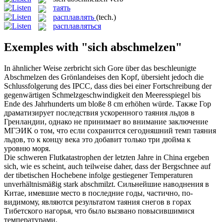
таять
расплавлять
(tech.)
расплавляться
Exemples with "sich abschmelzen"
In ähnlicher Weise zerbricht
sich
Gore über das beschleunigte
Abschmelzen
des Grönlandeises den Kopf, übersieht jedoch die
Schlussfolgerung des IPCC, dass dies bei einer Fortschreibung der
gegenwärtigen Schmelzgeschwindigkeit den Meeresspiegel bis
Ende des Jahrhunderts um bloße 8 cm erhöhen würde.
Также Гор
драматизирует последствия ускоренного
таяния
льдов в
Гренландии, однако не принимает во внимание заключение
МГЭИК о том, что если сохранится сегодняшний темп таяния
льдов, то к концу века это добавит только три дюйма к
уровню моря.
Die schweren Flutkatastrophen der letzten Jahre in China ergeben
sich
, wie es scheint, auch teilweise daher, dass der Bergschnee auf
der tibetischen Hochebene infolge gestiegener Temperaturen
unverhältnismäßig stark
abschmilzt
.
Сильнейшие наводнения в
Китае, имевшие место в последние годы, частично, по-
видимому, являются результатом
таяния
снегов в горах
Тибетского нагорья, что было вызвано повысившимися
температурами.