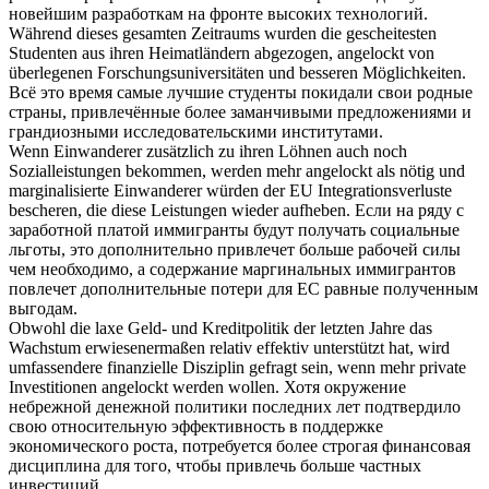
новейшим разработкам на фронте высоких технологий.
Während dieses gesamten Zeitraums wurden die gescheitesten
Studenten aus ihren Heimatländern abgezogen,
angelockt
von
überlegenen Forschungsuniversitäten und besseren Möglichkeiten.
Всё это время самые лучшие студенты покидали свои родные
страны,
привлечённые
более заманчивыми предложениями и
грандиозными исследовательскими институтами.
Wenn Einwanderer zusätzlich zu ihren Löhnen auch noch
Sozialleistungen bekommen, werden mehr
angelockt
als nötig und
marginalisierte Einwanderer würden der EU Integrationsverluste
bescheren, die diese Leistungen wieder aufheben.
Если на ряду с
заработной платой иммигранты будут получать социальные
льготы, это дополнительно
привлечет
больше рабочей силы
чем необходимо, а содержание маргинальных иммигрантов
повлечет дополнительные потери для ЕС равные полученным
выгодам.
Obwohl die laxe Geld- und Kreditpolitik der letzten Jahre das
Wachstum erwiesenermaßen relativ effektiv unterstützt hat, wird
umfassendere finanzielle Disziplin gefragt sein, wenn mehr private
Investitionen
angelockt
werden wollen.
Хотя окружение
небрежной денежной политики последних лет подтвердило
свою относительную эффективность в поддержке
экономического роста, потребуется более строгая финансовая
дисциплина для того, чтобы
привлечь
больше частных
инвестиций.