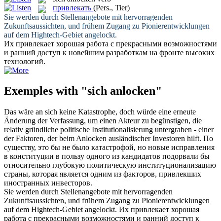
привлекать
(Pers., Tier)
Sie werden durch Stellenangebote mit hervorragenden
Zukunftsaussichten, und frühem Zugang zu Pionierentwicklungen
auf dem Hightech-Gebiet
angelockt
.
Их
привлекает
хорошая работа с прекрасными возможностями
и ранний доступ к новейшим разработкам на фронте высоких
технологий.
Exemples with "sich anlocken"
Das wäre an
sich
keine Katastrophe, doch würde eine erneute
Änderung der Verfassung, um einen Akteur zu begünstigen, die
relativ gründliche politische Institutionalisierung untergraben - einer
der Faktoren, der beim
Anlocken
ausländischer Investoren hilft.
По
существу, это бы не было катастрофой, но новые исправления
в конституции в пользу одного из кандидатов подорвали бы
относительно глубокую политическую институционализацию
страны, которая является одним из факторов,
привлекших
иностранных инвесторов.
Sie werden durch Stellenangebote mit hervorragenden
Zukunftsaussichten, und frühem Zugang zu Pionierentwicklungen
auf dem Hightech-Gebiet
angelockt
.
Их
привлекает
хорошая
работа с прекрасными возможностями и ранний доступ к