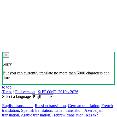
×
Sorry,
But you can currently translate no more than 5000 characters at a
time.
to top
Terms
|
Full version
|
© PROMT, 2010 - 2026
Select a language
English translation
,
Russian translation
,
German translation
,
French
translation
,
Spanish translation
,
Italian translation
,
Azerbaijani
translation
,
Arabic translation
,
Hebrew translation
,
Kazakh