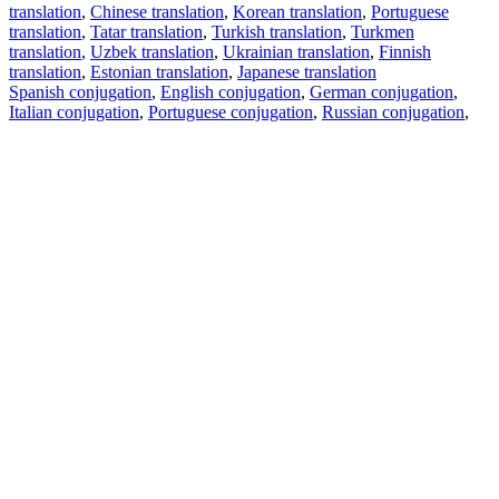
translation
,
Chinese translation
,
Korean translation
,
Portuguese
translation
,
Tatar translation
,
Turkish translation
,
Turkmen
translation
,
Uzbek translation
,
Ukrainian translation
,
Finnish
translation
,
Estonian translation
,
Japanese translation
Spanish conjugation
,
English conjugation
,
German conjugation
,
Italian conjugation
,
Portuguese conjugation
,
Russian conjugation
,
French conjugation
.
Features
Text Translation
Context Examples
Conjugation and Declension
Free apps
PROMT.One for iOS
PROMT.One for Android
Offers
For developers