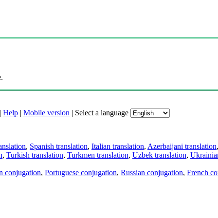
.
|
Help
|
Mobile version
|
Select a language
anslation
,
Spanish translation
,
Italian translation
,
Azerbaijani translation
n
,
Turkish translation
,
Turkmen translation
,
Uzbek translation
,
Ukrainian
an conjugation
,
Portuguese conjugation
,
Russian conjugation
,
French co