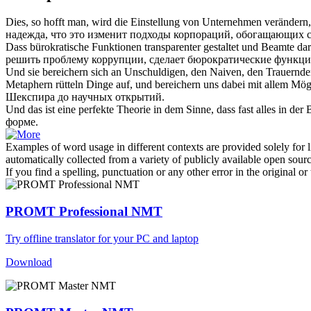
Dies, so hofft man, wird die Einstellung von Unternehmen verändern
надежда, что это изменит подходы корпораций, обогащающих с
Dass bürokratische Funktionen transparenter gestaltet und Beamte d
решить проблему коррупции, сделает бюрократические функции
Und sie
bereichern
sich
an Unschuldigen, den Naiven, den Trauernden
Metaphern rütteln Dinge auf, und
bereichern
uns dabei mit allem Mög
Шекспира до научных открытий.
Und das ist eine perfekte Theorie in dem Sinne, dass fast alles in der
форме.
Examples of word usage in different contexts are provided solely for l
automatically collected from a variety of publicly available open sour
If you find a spelling, punctuation or any other error in the original o
PROMT Professional NMT
Try offline translator for your PC and laptop
Download