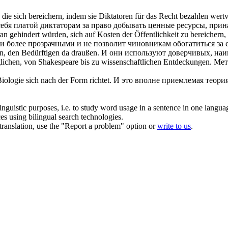
, die
sich bereichern
, indem sie Diktatoren für das Recht bezahlen wer
ебя платой диктаторам за право добывать ценные ресурсы, прин
aran gehindert würden,
sich
auf Kosten der Öffentlichkeit zu
bereichern
,
 более прозрачными и не позволит чиновникам обогатиться за с
, den Bedürftigen da draußen.
И они используют доверчивых, наи
lichen, von Shakespeare bis zu wissenschaftlichen Entdeckungen.
Мет
 Biologie
sich
nach der Form richtet.
И это вполне приемлемая теория
inguistic purposes, i.e. to study word usage in a sentence in one langua
ces using bilingual search technologies.
r translation, use the "Report a problem" option or
write to us
.