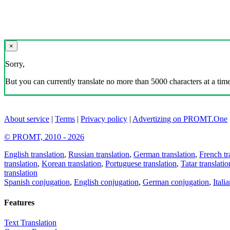
×
Sorry,
But you can currently translate no more than 5000 characters at a time
About service
|
Terms
|
Privacy policy
|
Advertizing on PROMT.One
© PROMT, 2010 - 2026
English translation
,
Russian translation
,
German translation
,
French tr
translation
,
Korean translation
,
Portuguese translation
,
Tatar translatio
translation
Spanish conjugation
,
English conjugation
,
German conjugation
,
Itali
Features
Text Translation