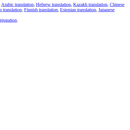
,
Arabic translation
,
Hebrew translation
,
Kazakh translation
,
Chinese
 translation
,
Finnish translation
,
Estonian translation
,
Japanese
njugation
.