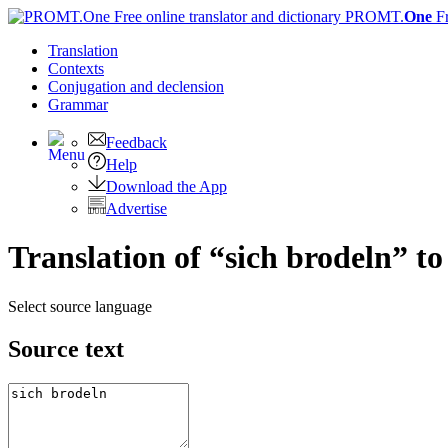
PROMT.
One
F
Translation
Contexts
Conjugation
and declension
Grammar
Feedback
Help
Download the App
Advertise
Translation of “sich brodeln” t
Select source language
Source text