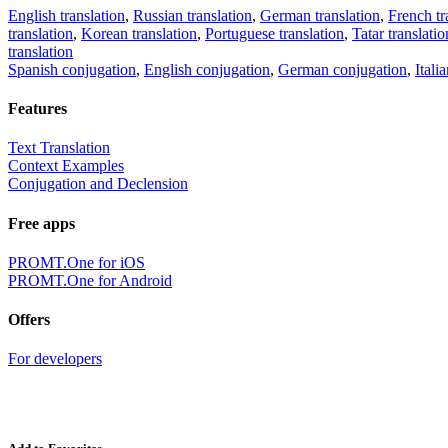
English translation
,
Russian translation
,
German translation
,
French tr
translation
,
Korean translation
,
Portuguese translation
,
Tatar translatio
translation
Spanish conjugation
,
English conjugation
,
German conjugation
,
Itali
Features
Text Translation
Context Examples
Conjugation and Declension
Free apps
PROMT.One for iOS
PROMT.One for Android
Offers
For developers