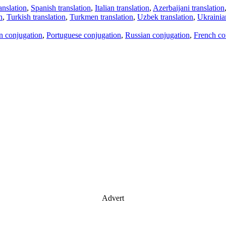
anslation
,
Spanish translation
,
Italian translation
,
Azerbaijani translation
n
,
Turkish translation
,
Turkmen translation
,
Uzbek translation
,
Ukrainian
an conjugation
,
Portuguese conjugation
,
Russian conjugation
,
French co
Advert