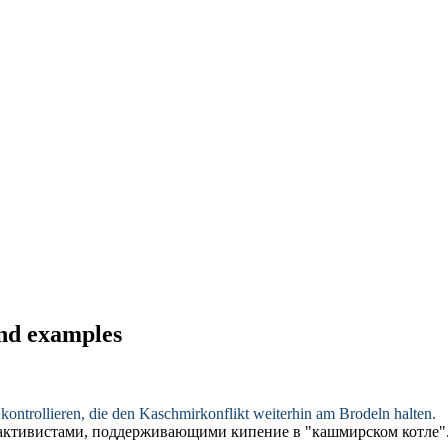
and examples
u kontrollieren, die den Kaschmirkonflikt weiterhin am
Brodeln
halten.
и активистами, поддерживающими
кипение
в "кашмирском котле"