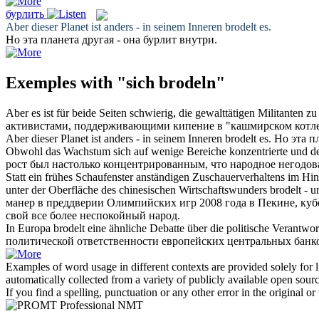
бурлить
Aber dieser Planet ist anders - in seinem Inneren
brodelt
es.
Но эта планета другая - она
бурлит
внутри.
Exemples with "sich brodeln"
Aber es ist für beide Seiten schwierig, die gewalttätigen Militanten z
активистами, поддерживающими
кипение
в "кашмирском котле
Aber dieser Planet ist anders - in seinem Inneren
brodelt
es.
Но эта п
Obwohl das Wachstum sich auf wenige Bereiche konzentrierte und de
рост был настолько концентрированным, что народное негодо
Statt ein frühes Schaufenster anständigen Zuschauerverhaltens im Hin
unter der Oberfläche des chinesischen Wirtschaftswunders
brodelt
- u
манер в преддверии Олимпийских игр 2008 года в Пекине, куб
свой все более неспокойный народ.
In Europa
brodelt
eine ähnliche Debatte über die politische Verantwor
политической ответственности европейских центральных бан
Examples of word usage in different contexts are provided solely for l
automatically collected from a variety of publicly available open sour
If you find a spelling, punctuation or any other error in the original o