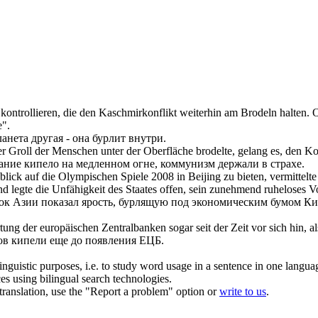
u kontrollieren, die den Kaschmirkonflikt weiterhin am
Brodeln
halten.
О
".
ланета другая - она
бурлит
внутри.
r Groll der Menschen unter der Oberfläche
brodelte
, gelang es, den K
вание
кипело
на медленном огне, коммунизм держали в страхе.
blick auf die Olympischen Spiele 2008 in Beijing zu bieten, vermittelt
nd legte die Unfähigkeit des Staates offen, sein zunehmend ruheloses Vo
ок Азии показал ярость,
бурлящую
под экономическим бумом Кит
tung der europäischen Zentralbanken sogar seit der Zeit vor sich hin, a
ков
кипели
еще до появления ЕЦБ.
inguistic purposes, i.e. to study word usage in a sentence in one langua
ces using bilingual search technologies.
r translation, use the "Report a problem" option or
write to us
.