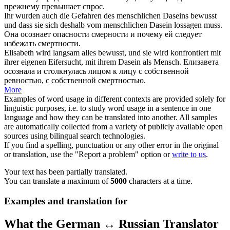
прежнему превышает спрос.
Ihr wurden auch die Gefahren des menschlichen Daseins bewusst
und dass sie
sich
deshalb vom menschlichen
Dasein
lossagen muss.
Она осознает опасности смерности и почему ей следует
избежать смертности.
Elisabeth wird langsam alles bewusst, und sie wird konfrontiert mit
ihrer eigenen Eifersucht, mit ihrem
Dasein
als Mensch.
Елизавета
осознала и столкнулась лицом к лицу с собственной
ревностью, с собственной смертностью.
More
Examples of word usage in different contexts are provided solely for
linguistic purposes, i.e. to study word usage in a sentence in one
language and how they can be translated into another. All samples
are automatically collected from a variety of publicly available open
sources using bilingual search technologies.
If you find a spelling, punctuation or any other error in the original
or translation, use the "Report a problem" option or
write to us
.
Your text has been partially translated.
You can translate a maximum of
5000
characters at a time.
Examples and translation for
What the German ↔ Russian Translator