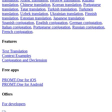
translation
,
Arabic translation
,
Hebrew translation
,
Kazakh
translation
,
Chinese translation
,
Korean translation
,
Portuguese
translation
,
Tatar translation
,
Turkish translation
,
Turkmen
translation
,
Uzbek translation
,
Ukrainian translation
,
Finnish
translation
,
Estonian translation
,
Japanese translation
Spanish conjugation
,
English conjugation
,
German conjugation
,
Italian conjugation
,
Portuguese conjugation
,
Russian conjugation
,
French conjugation
.
Features
Text Translation
Context Examples
Conjugation and Declension
Free apps
PROMT.One for iOS
PROMT.One for Android
Offers
For developers