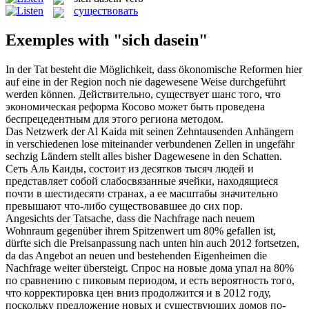
существовать
Exemples with "sich dasein"
In der Tat besteht die Möglichkeit, dass ökonomische Reformen hier
auf eine in der Region noch nie
dagewesene
Weise durchgeführt
werden können.
Действительно,
существует
шанс того, что
экономическая реформа Косово может быть проведена
беспрецедентным для этого региона методом.
Das Netzwerk der Al Kaida mit seinen Zehntausenden Anhängern
in verschiedenen lose miteinander verbundenen Zellen in ungefähr
sechzig Ländern stellt alles bisher
Dagewesene
in den Schatten.
Сеть Аль Каиды, состоит из десятков тысяч людей и
представляет собой слабосвязанные ячейки, находящиеся
почти в шестидесяти странах, а ее масштабы значительно
превышают что-либо
существовавшее
до сих пор.
Angesichts der Tatsache, dass die Nachfrage nach neuem
Wohnraum gegenüber ihrem Spitzenwert um 80% gefallen
ist
,
dürfte
sich
die Preisanpassung nach unten hin auch 2012 fortsetzen,
da
das Angebot an neuen und bestehenden Eigenheimen die
Nachfrage weiter übersteigt.
Спрос на новые дома упал на 80%
по сравнению с пиковым периодом, и есть вероятность того,
что корректировка цен вниз продолжится и в 2012 году,
поскольку предложение новых и
существующих
домов по-