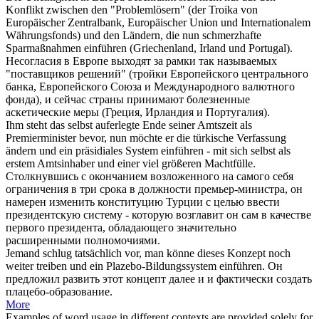
Konflikt zwischen den "Problemlösern" (der Troika von
Europäischer Zentralbank, Europäischer Union und Internationalem
Währungsfonds) und den Ländern, die nun schmerzhafte
Sparmaßnahmen
einführen
(Griechenland, Irland und Portugal).
Несогласия в Европе выходят за рамки так называемых
"поставщиков решений" (тройки Европейского центрального
банка, Европейского Союза и Международного валютного
фонда), и сейчас страны принимают болезненные
аскетические меры (Греция, Ирландия и Португалия).
Ihm steht das selbst auferlegte Ende seiner Amtszeit als
Premierminister bevor, nun möchte er die türkische Verfassung
ändern und ein präsidiales System
einführen
- mit
sich
selbst als
erstem Amtsinhaber und einer viel größeren Machtfülle.
Столкнувшись с окончанием возложенного на самого
себя
ограничения в три срока в должности премьер-министра, он
намерен изменить конституцию Турции с целью
ввести
президентскую систему - которую возглавит он сам в качестве
первого президента, обладающего значительно
расширенными полномочиями.
Jemand schlug tatsächlich vor, man könne dieses Konzept noch
weiter treiben und ein Plazebo-Bildungssystem
einführen
.
Он
предложил развить этот концепт далее и и фактически создать
плацебо-образование.
More
Examples of word usage in different contexts are provided solely for