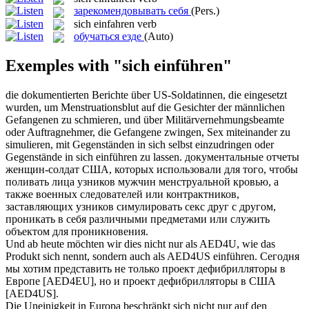
зарекомендовывать себя
(Pers.)
sich einfahren
verb
обучаться езде
(Auto)
Exemples with "sich einführen"
die dokumentierten Berichte über US-Soldatinnen, die eingesetzt
wurden, um Menstruationsblut auf die Gesichter der männlichen
Gefangenen zu schmieren, und über Militärvernehmungsbeamte
oder Auftragnehmer, die Gefangene zwingen, Sex miteinander zu
simulieren, mit Gegenständen in sich selbst einzudringen oder
Gegenstände in
sich einführen
zu lassen.
документальные отчеты
женщин-солдат США, которых использовали для того, чтобы
поливать лица узников мужчин менструальной кровью, а
также военных следователей или контрактников,
заставляющих узников симулировать секс друг с другом,
проникать в себя различными предметами или служить
объектом для проникновения.
Und ab heute möchten wir dies nicht nur als AED4U, wie das
Produkt
sich
nennt, sondern auch als AED4US
einführen
.
Сегодня
мы хотим представить не только проект дефибрилляторы в
Европе [AED4EU], но и проект дефибрилляторы в США
[AED4US].
Die Uneinigkeit in Europa beschränkt
sich
nicht nur auf den