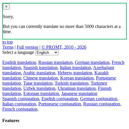
×
Sorry,
But you can currently translate no more than 5000 characters at a
time.
to top
Terms
|
Full version
|
© PROMT, 2010 - 2026
Select a language
English translation
,
Russian translation
,
German translation
,
French
translation
,
Spanish translation
,
Italian translation
,
Azerbaijani
translation
,
Arabic translation
,
Hebrew translation
,
Kazakh
translation
,
Chinese translation
,
Korean translation
,
Portuguese
translation
,
Tatar translation
,
Turkish translation
,
Turkmen
translation
,
Uzbek translation
,
Ukrainian translation
,
Finnish
translation
,
Estonian translation
,
Japanese translation
Spanish conjugation
,
English conjugation
,
German conjugation
,
Italian conjugation
,
Portuguese conjugation
,
Russian conjugation
,
French conjugation
.
Features