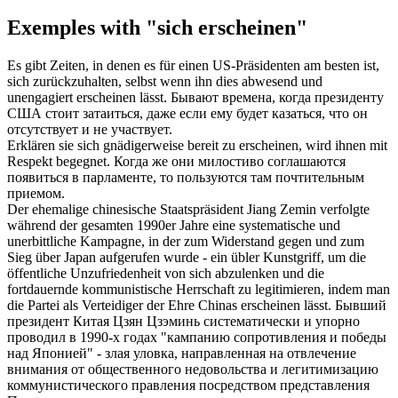
Exemples with "sich erscheinen"
Es gibt Zeiten, in denen es für einen US-Präsidenten am besten ist,
sich
zurückzuhalten, selbst wenn ihn dies abwesend und
unengagiert
erscheinen
lässt.
Бывают времена, когда президенту
США стоит затаиться, даже если ему будет
казаться
, что он
отсутствует и не участвует.
Erklären sie
sich
gnädigerweise bereit zu
erscheinen
, wird ihnen mit
Respekt begegnet.
Когда же они милостиво соглашаются
появиться
в парламенте, то пользуются там почтительным
приемом.
Der ehemalige chinesische Staatspräsident Jiang Zemin verfolgte
während der gesamten 1990er Jahre eine systematische und
unerbittliche Kampagne, in der zum Widerstand gegen und zum
Sieg über Japan aufgerufen wurde - ein übler Kunstgriff, um die
öffentliche Unzufriedenheit von
sich
abzulenken und die
fortdauernde kommunistische Herrschaft zu legitimieren, indem man
die Partei als Verteidiger der Ehre Chinas
erscheinen
lässt.
Бывший
президент Китая Цзян Цзэминь систематически и упорно
проводил в 1990-х годах "кампанию сопротивления и победы
над Японией" - злая уловка, направленная на отвлечение
внимания от общественного недовольства и легитимизацию
коммунистического правления посредством
представления