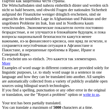
Партии как защитника чести страны.
Die Wirtschaftsdaten sind nahezu einheitlich düster und werden
sich
nicht so bald bessern, und obwohl Fragen der nationalen Sicherheit
aufgrund der Finanzkrise weniger dringlich
erscheinen
, sind sie
angesichts der instabilen Lage in Afghanistan und Pakistan und der
ungelösten Probleme im Irak, Iran und in Nordkorea kaum
verschwunden.
Экономические показатели почти постоянно
безрадостные, и не улучшатся в ближайшем будущем, и пока
вопросы национальной безопасности
кажутся
менее
важными, из-за финансового кризиса, они вряд ли исчезли, и
сохраняется неустойчивая ситуация в Афганистане и
Пакистане, и нерешенные проблемы в Ираке, Иране и
Северной Корее.
Es
erscheint
uns so einfach.
Это
кажется
так элементарно.
More
Examples of word usage in different contexts are provided solely for
linguistic purposes, i.e. to study word usage in a sentence in one
language and how they can be translated into another. All samples
are automatically collected from a variety of publicly available open
sources using bilingual search technologies.
If you find a spelling, punctuation or any other error in the original
or translation, use the "Report a problem" option or
write to us
.
Your text has been partially translated.
You can translate a maximum of
5000
characters at a time.