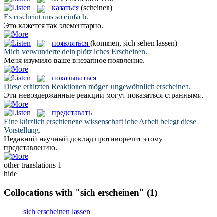
казаться
(scheinen)
Es
erscheint
uns so einfach.
Это
кажется
так элементарно.
появляться
(kommen, sich sehen lassen)
Mich verwunderte dein plötzliches
Erscheinen
.
Меня изумило ваше внезапное
появление
.
показываться
Diese erhitzten Reaktionen mögen ungewöhnlich
erscheinen
.
Эти невоздержанные реакции могут
показаться
странными.
представать
Eine kürzlich
erschienene
wissenschaftliche Arbeit belegt diese
Vorstellung.
Недавний научный доклад противоречит этому
представлению
.
other translations
1
hide
Collocations with "sich erscheinen"
(1)
sich erscheinen lassen