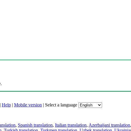
.
|
Help
|
Mobile version
|
Select a language
anslation
,
Spanish translation
,
Italian translation
,
Azerbaijani translation
n
,
Turkish translation
,
Turkmen translation
,
Uzbek translation
,
Ukrainian