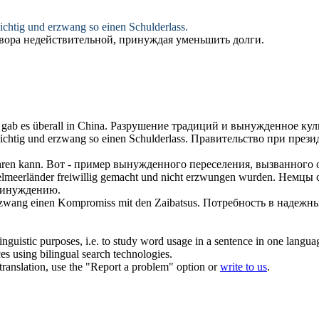
nichtig und
erzwang
so einen Schulderlass.
овора недействительной,
принуждая
уменьшить долги.
gab es überall in China.
Разрушение традиций и
вынужденное
кул
nichtig und
erzwang
so einen Schulderlass.
Правительство при презид
hren kann.
Вот - пример
вынужденного
переселения, вызванного
lmeerländer freiwillig gemacht und nicht
erzwungen
wurden.
Немцы с
инуждению
.
rzwang
einen Kompromiss mit den Zaibatsus.
Потребность в надежн
inguistic purposes, i.e. to study word usage in a sentence in one langua
ces using bilingual search technologies.
r translation, use the "Report a problem" option or
write to us
.