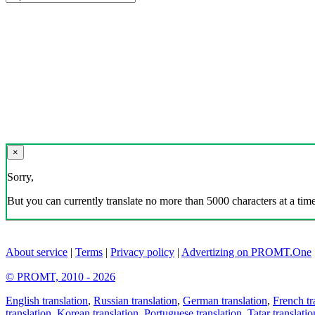
×
Sorry,
But you can currently translate no more than 5000 characters at a time
About service
|
Terms
|
Privacy policy
|
Advertizing on PROMT.One
© PROMT, 2010 - 2026
English translation
,
Russian translation
,
German translation
,
French tr
translation
,
Korean translation
,
Portuguese translation
,
Tatar translatio