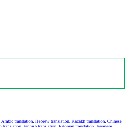
,
Arabic translation
,
Hebrew translation
,
Kazakh translation
,
Chinese
 translation
,
Finnish translation
,
Estonian translation
,
Japanese