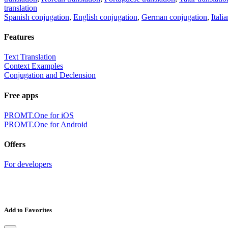
translation
Spanish conjugation
,
English conjugation
,
German conjugation
,
Itali
Features
Text Translation
Context Examples
Conjugation and Declension
Free apps
PROMT.One for iOS
PROMT.One for Android
Offers
For developers
Add to Favorites