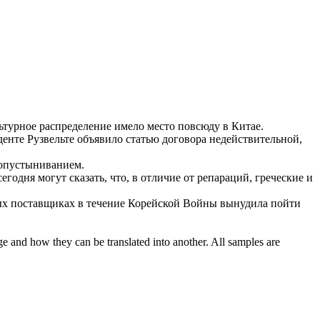
ьтурное распределение имело место повсюду в Китае.
енте Рузвельте объявило статью договора недействительной,
 опустыниванием.
егодня могут сказать, что, в отличие от репараций, греческие и
ых поставщиках в течение Корейской Войны
вынудила
пойти
ge and how they can be translated into another. All samples are