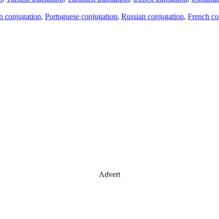
an conjugation
,
Portuguese conjugation
,
Russian conjugation
,
French co
Advert