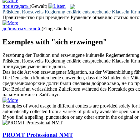
принуждать
(Gewalt)
Präsident Roosevelts Regierung erklärte entsprechende Klauseln für 
Правительство при президенте Рузвельте объявило статью дог
добиваться силой
(Eingeständnis)
Exemples with "sich erzwingen"
Zerstörung der Tradition und
erzwungene
kulturelle Reglementierung 
Präsident Roosevelts Regierung erklärte entsprechende Klauseln für 
принуждая
уменьшить долги.
Das ist die Art von
erzwungener
Migration, zu der Wüstenbildung fü
Die Deutschen könnten heute einwenden, dass die Schulden der Mitte
средиземноморские долги были сделаны добровольно, не по
пр
Der Bedarf an verlässlichen Zulieferern während des Koreakrieges
e
на компромисс с Зайбацус.
Examples of word usage in different contexts are provided solely for l
automatically collected from a variety of publicly available open sour
If you find a spelling, punctuation or any other error in the original o
PROMT Professional NMT