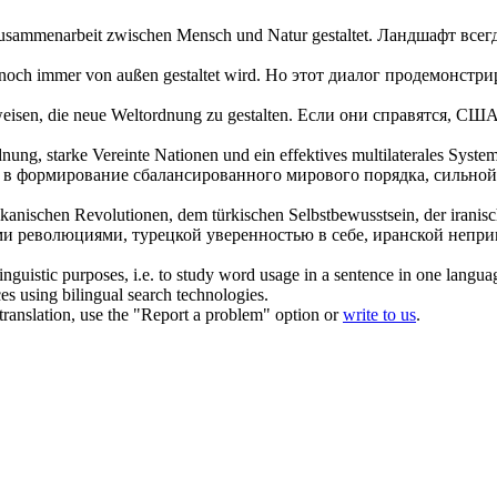
r Zusammenarbeit zwischen Mensch und Natur
gestaltet
.
Ландшафт всег
tik noch immer von außen
gestaltet
wird.
Но этот диалог продемонстри
fweisen, die neue Weltordnung zu
gestalten
.
Если они справятся, США 
ung, starke Vereinte Nationen und ein effektives multilaterales Syste
д в
формирование
сбалансированного мирового порядка, сильн
kanischen Revolutionen, dem türkischen Selbstbewusstsein, der irani
и революциями, турецкой уверенностью в себе, иранской непри
inguistic purposes, i.e. to study word usage in a sentence in one langua
ces using bilingual search technologies.
r translation, use the "Report a problem" option or
write to us
.