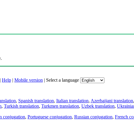
.
|
Help
|
Mobile version
|
Select a language
anslation
,
Spanish translation
,
Italian translation
,
Azerbaijani translation
n
,
Turkish translation
,
Turkmen translation
,
Uzbek translation
,
Ukrainian
an conjugation
,
Portuguese conjugation
,
Russian conjugation
,
French co