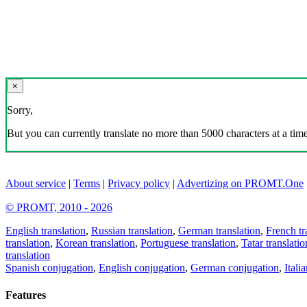
×
Sorry,
But you can currently translate no more than 5000 characters at a time
About service
|
Terms
|
Privacy policy
|
Advertizing on PROMT.One
© PROMT, 2010 - 2026
English translation
,
Russian translation
,
German translation
,
French tr
translation
,
Korean translation
,
Portuguese translation
,
Tatar translatio
translation
Spanish conjugation
,
English conjugation
,
German conjugation
,
Itali
Features