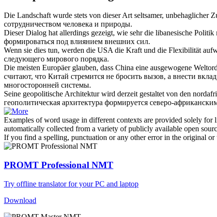
Die Landschaft wurde stets von dieser Art seltsamer, unbehagliche
сотрудничеством человека и природы.
Dieser Dialog hat allerdings gezeigt, wie sehr die libanesische Poli
формироваться
под влиянием внешних сил.
Wenn sie dies tun, werden die USA die Kraft und die Flexibilität au
следующего мирового порядка.
Die meisten Europäer glauben, dass China eine ausgewogene Weltordn
считают, что Китай стремится не бросить вызов, а внести вкла
многосторонней системы.
Seine geopolitische Architektur wird derzeit
gestaltet
von den nordafri
геополитическая архитектура
формируется
северо-африканским
Examples of word usage in different contexts are provided solely for l
automatically collected from a variety of publicly available open sour
If you find a spelling, punctuation or any other error in the original o
PROMT Professional NMT
Try offline translator for your PC and laptop
Download