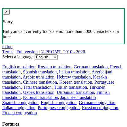
×
Sorry,
But you can currently translate no more than 5000 characters at a
time.
to top
Terms
|
Full version
|
© PROMT, 2010 - 2026
Select a language
English translation
,
Russian translation
,
German translation
,
French
translation
,
Spanish translation
,
Italian translation
,
Azerbaijani
translation
,
Arabic translation
,
Hebrew translation
,
Kazakh
translation
,
Chinese translation
,
Korean translation
,
Portuguese
translation
,
Tatar translation
,
Turkish translation
,
Turkmen
translation
,
Uzbek translation
,
Ukrainian translation
,
Finnish
translation
,
Estonian translation
,
Japanese translation
Spanish conjugation
,
English conjugation
,
German conjugation
,
Italian conjugation
,
Portuguese conjugation
,
Russian conjugation
,
French conjugation
.
Features