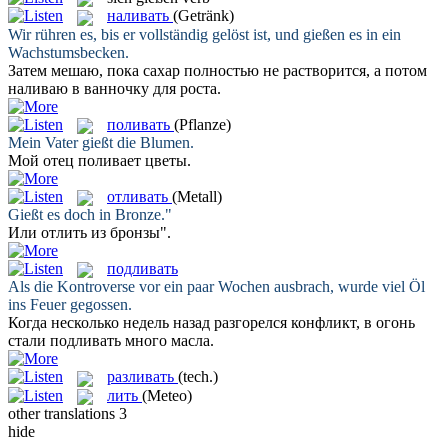
наливать
(Getränk)
Wir rühren es, bis er vollständig gelöst ist, und
gießen
es in ein
Wachstumsbecken.
Затем мешаю, пока сахар полностью не растворится, а потом
наливаю
в ванночку для роста.
поливать
(Pflanze)
Mein Vater
gießt
die Blumen.
Мой отец
поливает
цветы.
отливать
(Metall)
Gießt
es doch in Bronze."
Или
отлить
из бронзы".
подливать
Als die Kontroverse vor ein paar Wochen ausbrach, wurde viel Öl
ins Feuer
gegossen
.
Когда несколько недель назад разгорелся конфликт, в огонь
стали
подливать
много масла.
разливать
(tech.)
лить
(Meteo)
other translations
3
hide