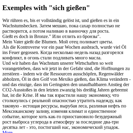
Exemples with "sich gießen"
Wir rühren es, bis er vollständig gelöst ist, und
gießen
es in ein
Wachstumsbecken.
Затем мешаю, пока сахар полностью не
растворится, а потом
наливаю
в ванночку для роста.
Gießt
es doch in Bronze."
Или
отлить
из бронзы".
Mein Vater
gießt
die Blumen.
Мой отец
поливает
цветы.
Als die Kontroverse vor ein paar Wochen ausbrach, wurde viel Öl
ins Feuer
gegossen
.
Когда несколько недель назад разгорелся
конфликт, в огонь стали
подливать
много масла.
Und wir haben das Wachstum unserer Wirtschaften so weit
vorangetrieben, dass wir jetzt in der Gefahr sind, die Hoffnungen zu
zerstören - indem wir die Ressourcen ausschöpfen, Regenwälder
abholzen, Öl in den Golf von Mexiko
gießen
, das Klima verändern -
und das einzige, dass im Geringsten den unaufhaltbaren Anstieg der
CO2-Ausstoßes in den letzten zwanzig bis dreißig Jahren gebremst
hat, ist die Krise.
И мы так взрастили нашу экономику, что
столкнулись с реальной опасностью утратить надежду, как
таковую - истощая ресурсы, вырубая леса,
разливая
нефть по
Мексиканскому заливу, изменяя климат и единственное
событие, которое хоть как-то приостановило безудержный
рост выброса углерода в атмосферу за последние два-три
десятка лет - это, постигший нас, экономический упадок.
More