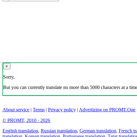
×
Sorry,
But you can currently translate no more than 5000 characters at a time
About service
|
Terms
|
Privacy policy
|
Advertizing on PROMT.One
© PROMT, 2010 - 2026
English translation
,
Russian translation
,
German translation
,
French tr
translation
,
Korean translation
,
Portuguese translation
,
Tatar translatio