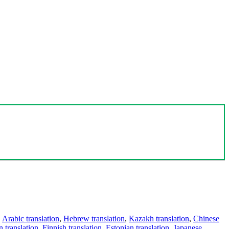
,
Arabic translation
,
Hebrew translation
,
Kazakh translation
,
Chinese
 translation
,
Finnish translation
,
Estonian translation
,
Japanese