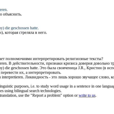
ieren
.
но
объяснить
.
) die geschossen hatte.
, которая стреляла в него.
дает полномочиями
интерпретировать
религиозные тексты?
ieren
.
В действительности, признаки кризиса доверия довольно 
) die geschossen hatte.
Это была свояченица J.R., Кристин (в
исп
 перевести их, а
интерпретировать
.
zu
interpretieren
.
Ликвидность - это лишь хорошо звучащее слово,
inguistic purposes, i.e. to study word usage in a sentence in one langua
ces using bilingual search technologies.
r translation, use the "Report a problem" option or
write to us
.