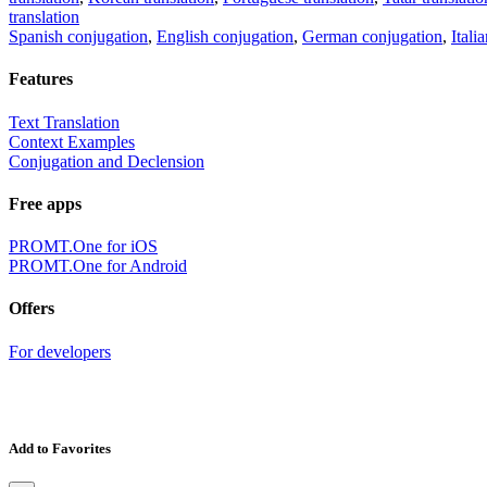
translation
Spanish conjugation
,
English conjugation
,
German conjugation
,
Itali
Features
Text Translation
Context Examples
Conjugation and Declension
Free apps
PROMT.One for iOS
PROMT.One for Android
Offers
For developers
Add to Favorites