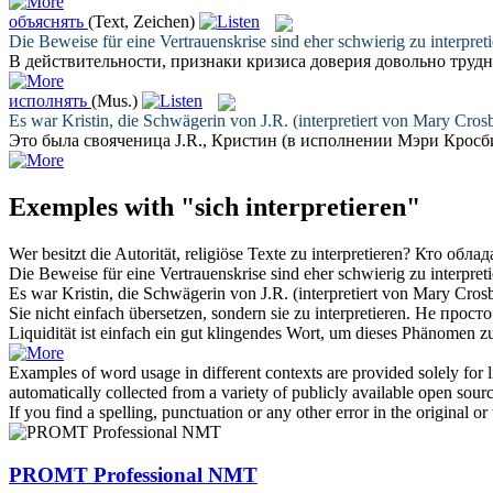
объяснять
(Text, Zeichen)
Die Beweise für eine Vertrauenskrise sind eher schwierig zu
interpret
В действительности, признаки кризиса доверия довольно труд
исполнять
(Mus.)
Es war Kristin, die Schwägerin von J.R. (
interpretiert
von Mary Crosby
Это была свояченица J.R., Кристин (в
исполнении
Мэри Кросби)
Exemples with "sich interpretieren"
Wer besitzt die Autorität, religiöse Texte zu
interpretieren
?
Кто обла
Die Beweise für eine Vertrauenskrise sind eher schwierig zu
interpret
Es war Kristin, die Schwägerin von J.R. (
interpretiert
von Mary Crosby
Sie nicht einfach übersetzen, sondern sie zu
interpretieren
.
Не просто
Liquidität ist einfach ein gut klingendes Wort, um dieses Phänomen 
Examples of word usage in different contexts are provided solely for l
automatically collected from a variety of publicly available open sour
If you find a spelling, punctuation or any other error in the original o
PROMT Professional NMT