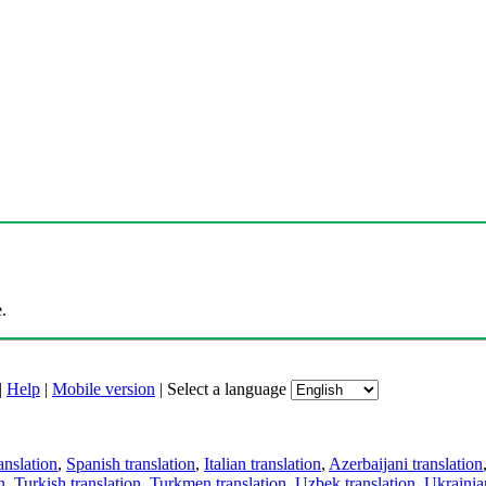
.
|
Help
|
Mobile version
|
Select a language
anslation
,
Spanish translation
,
Italian translation
,
Azerbaijani translation
n
,
Turkish translation
,
Turkmen translation
,
Uzbek translation
,
Ukrainian