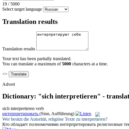
19
/
5000
Select target language
Translation results
Translation results
Your text has been partially translated.
You can translate a maximum of
5000
characters at a time.
<>
Advert
Dictionary: "sich interpretieren" - transl
sich interpretieren
verb
интерпретировать
(Sinn, Aufführung)
Wer besitzt die Autorität, religiöse Texte zu
interpretieren
?
Кто обладает полномочиями
интерпретировать
религиозные те