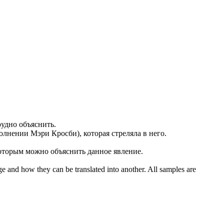
трудно
объяснить
.
олнении
Мэри Кросби), которая стреляла в него.
 которым можно
объяснить
данное явление.
ge and how they can be translated into another. All samples are