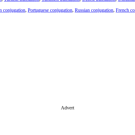
an conjugation
,
Portuguese conjugation
,
Russian conjugation
,
French co
Advert