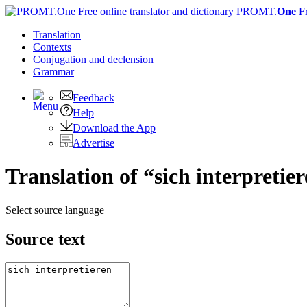
PROMT.
One
F
Translation
Contexts
Conjugation
and declension
Grammar
Feedback
Help
Download the App
Advertise
Translation of “sich interpretie
Select source language
Source text