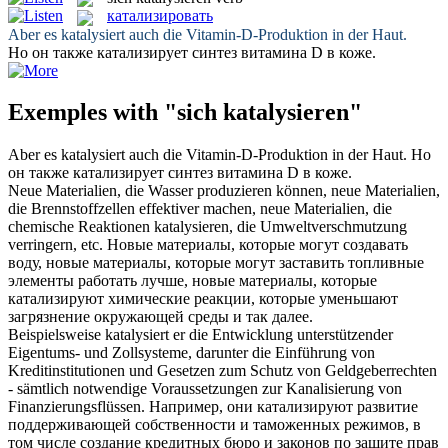
катализировать
Aber es
katalysiert
auch die Vitamin-D-Produktion in der Haut.
Но он также
катализирует
синтез витамина D в коже.
Exemples with "sich katalysieren"
Aber es
katalysiert
auch die Vitamin-D-Produktion in der Haut.
Но
он также
катализирует
синтез витамина D в коже.
Neue Materialien, die Wasser produzieren können, neue Materialien,
die Brennstoffzellen effektiver machen, neue Materialien, die
chemische Reaktionen
katalysieren
, die Umweltverschmutzung
verringern, etc.
Новые материалы, которые могут создавать
воду, новые материалы, которые могут заставить топливные
элементы работать лучше, новые материалы, которые
катализируют
химические реакции, которые уменьшают
загрязнение окружающей среды и так далее.
Beispielsweise
katalysiert
er die Entwicklung unterstützender
Eigentums- und Zollsysteme, darunter die Einführung von
Kreditinstitutionen und Gesetzen zum Schutz von Geldgeberrechten
- sämtlich notwendige Voraussetzungen zur Kanalisierung von
Finanzierungsflüssen.
Например, они
катализируют
развитие
поддерживающей собственности и таможенных режимов, в
том числе создание кредитных бюро и законов по защите прав