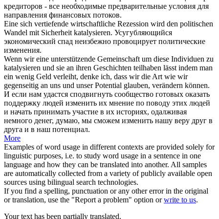
кредиторов - все необходимые предварительные условия для
направления финансовых потоков.
Eine
sich
vertiefende wirtschaftliche Rezession wird den politischen
Wandel mit Sicherheit
katalysieren
.
Усугубляющийся
экономический спад неизбежно провоцирует политические
изменения.
Wenn wir eine unterstützende Gemeinschaft um diese Individuen zu
katalysieren
und sie an ihren Geschichten teilhaben lässt indem man
ein wenig Geld verleiht, denke ich, dass wir die Art wie wir
gegenseitig an uns und unser Potential glauben, verändern können.
И если нам удастся сподвигнуть сообщество готовых оказать
поддержку людей изменить их мнение по поводу этих людей
и начать принимать участие в их историях, одалживая
немного денег, думаю, мы сможем изменить нашу веру друг в
друга и в наш потенциал.
More
Examples of word usage in different contexts are provided solely for
linguistic purposes, i.e. to study word usage in a sentence in one
language and how they can be translated into another. All samples
are automatically collected from a variety of publicly available open
sources using bilingual search technologies.
If you find a spelling, punctuation or any other error in the original
or translation, use the "Report a problem" option or
write to us
.
Your text has been partially translated.