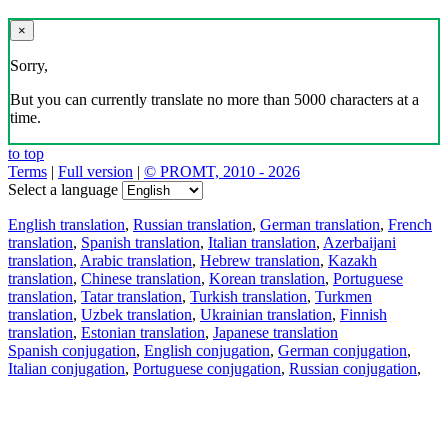
×
Sorry,
But you can currently translate no more than 5000 characters at a
time.
to top
Terms
|
Full version
|
© PROMT, 2010 - 2026
Select a language
English translation
,
Russian translation
,
German translation
,
French
translation
,
Spanish translation
,
Italian translation
,
Azerbaijani
translation
,
Arabic translation
,
Hebrew translation
,
Kazakh
translation
,
Chinese translation
,
Korean translation
,
Portuguese
translation
,
Tatar translation
,
Turkish translation
,
Turkmen
translation
,
Uzbek translation
,
Ukrainian translation
,
Finnish
translation
,
Estonian translation
,
Japanese translation
Spanish conjugation
,
English conjugation
,
German conjugation
,
Italian conjugation
,
Portuguese conjugation
,
Russian conjugation
,
French conjugation
.
Features