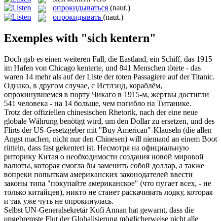
опрокидываться
(naut.)
опрокидывать
(naut.)
Exemples with "sich kentern"
Doch gab es einen weiteren Fall, die Eastland, ein Schiff, das 1915
im Hafen von Chicago
kenterte
, und 841 Menschen tötete - das
waren 14 mehr als auf der Liste der toten Passagiere auf der Titanic.
Однако, в другом случае, с Истлэнд, кораблём,
опрокинувшемся
в порту Чикаго в 1915-м, жертвы достигли
541 человека - на 14 больше, чем погибло на Титанике.
Trotz der offiziellen chinesischen Rhetorik, nach der eine neue
globale Währung benötigt wird, um den Dollar zu ersetzen, und des
Flirts der US-Gesetzgeber mit "Buy American"-Klauseln (die allen
Angst machen, nicht nur den Chinesen) will niemand an einem Boot
rütteln, dass fast
gekentert
ist.
Несмотря на официальную
риторику Китая о необходимости создания новой мировой
валюты, которая смогла бы заменить собой доллар, а также
вопреки попыткам американских законодателей ввести
законы типа "покупайте американское" (что пугает всех, - не
только китайцев), никто не станет раскачивать лодку, которая
и так уже чуть не
опрокинулась
.
Selbst UN-Generalsekretär Kofi Annan hat gewarnt, dass die
ungebremste Flut der Globalisierung möglicherweise nicht alle