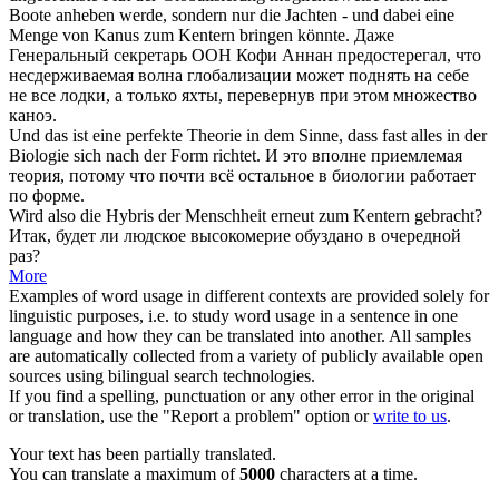
Boote anheben werde, sondern nur die Jachten - und dabei eine
Menge von Kanus zum
Kentern
bringen könnte.
Даже
Генеральный секретарь ООН Кофи Аннан предостерегал, что
несдерживаемая волна глобализации может поднять на себе
не все лодки, а только яхты, перевернув при этом множество
каноэ.
Und das ist eine perfekte Theorie in dem Sinne, dass fast alles in der
Biologie
sich
nach der Form richtet.
И это вполне приемлемая
теория, потому что почти всё остальное в биологии работает
по форме.
Wird also die Hybris der Menschheit erneut zum
Kentern
gebracht?
Итак, будет ли людское высокомерие обуздано в очередной
раз?
More
Examples of word usage in different contexts are provided solely for
linguistic purposes, i.e. to study word usage in a sentence in one
language and how they can be translated into another. All samples
are automatically collected from a variety of publicly available open
sources using bilingual search technologies.
If you find a spelling, punctuation or any other error in the original
or translation, use the "Report a problem" option or
write to us
.
Your text has been partially translated.
You can translate a maximum of
5000
characters at a time.