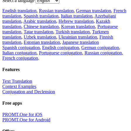
Select a language
English translation
,
Russian translation
,
German translation
,
French
translation
,
Spanish translation
,
Italian translation
,
Azerbaijani
translation
,
Arabic translation
,
Hebrew translation
,
Kazakh
translation
,
Chinese translation
,
Korean translation
,
Portuguese
translation
,
Tatar translation
,
Turkish translation
,
Turkmen
translation
,
Uzbek translation
,
Ukrainian translation
,
Finnish
translation
,
Estonian translation
,
Japanese translation
Spanish conjugation
,
English conjugation
,
German conjugation
,
Italian conjugation
,
Portuguese conjugation
,
Russian conjugation
,
French conjugation
.
Features
Text Translation
Context Examples
Conjugation and Declension
Free apps
PROMT.One for iOS
PROMT.One for Android