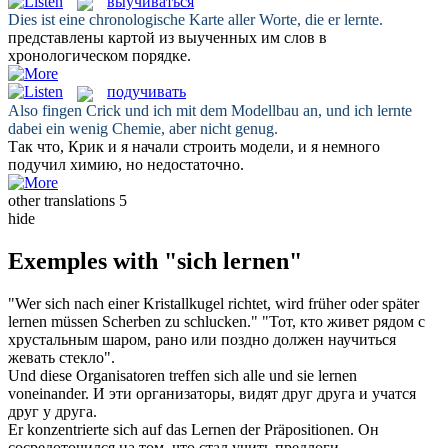
выучиваться
Dies ist eine chronologische Karte aller Worte, die er
lernte
.
представлены картой из
выученных
им слов в
хронологическом порядке.
подучивать
Also fingen Crick und ich mit dem Modellbau an, und ich
lernte
dabei ein wenig Chemie, aber nicht genug.
Так что, Крик и я начали строить модели, и я немного
подучил
химию, но недостаточно.
other translations
5
hide
Exemples with "sich lernen"
"Wer
sich
nach einer Kristallkugel richtet, wird früher oder später
lernen
müssen Scherben zu schlucken."
"Тот, кто живет рядом с
хрустальным шаром, рано или поздно должен
научиться
жевать стекло".
Und diese Organisatoren treffen
sich
alle und sie
lernen
voneinander.
И эти организаторы, видят друг друга и
учатся
друг у друга.
Er konzentrierte
sich
auf das
Lernen
der Präpositionen.
Он
сосредоточился на том, что стал
учить
предлоги.