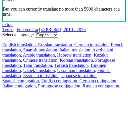
But you can currently translate no more than 5000 characters at a
time.
to top
Terms
|
Full version
|
© PROMT, 2010 - 2026
Select a language
English translation
,
Russian translation
,
German translation
,
French
translation
,
Spanish translation
,
Italian translation
,
Azerbaijani
translation
,
Arabic translation
,
Hebrew translation
,
Kazakh
translation
,
Chinese translation
,
Korean translation
,
Portuguese
translation
,
Tatar translation
,
Turkish translation
,
Turkmen
translation
,
Uzbek translation
,
Ukrainian translation
,
Finnish
translation
,
Estonian translation
,
Japanese translation
Spanish conjugation
,
English conjugation
,
German conjugation
,
Italian conjugation
,
Portuguese conjugation
,
Russian conjugation
,
French conjugation
.
Features
Text Translation
Context Examples
Conjugation and Declension