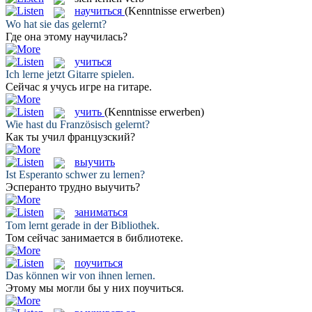
научиться
(Kenntnisse erwerben)
Wo hat sie das
gelernt
?
Где она этому
научилась
?
учиться
Ich
lerne
jetzt Gitarre spielen.
Сейчас я
учусь
игре на гитаре.
учить
(Kenntnisse erwerben)
Wie hast du Französisch
gelernt
?
Как ты
учил
французский?
выучить
Ist Esperanto schwer zu
lernen
?
Эсперанто трудно
выучить
?
заниматься
Tom
lernt
gerade in der Bibliothek.
Том сейчас
занимается
в библиотеке.
поучиться
Das können wir von ihnen
lernen
.
Этому мы могли бы у них
поучиться
.