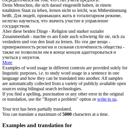
Denn Menschen, die
sich
darauf eingestellt haben, in einem
totalitären Staat zu leben,
lernen
nicht so leicht, was Mitbestimmung
heißt.
Для людей, привыкших жить в тоталитарном режиме,
нелегко
научиться
, что значить участие в управление
государством.
Aber diese beiden Dinge - Religion und starker sozialer
Zusammenhalt - machte es am Ende auch schwierig für sie,
sich
zu
verändern und von den Inuit zu
lernen
.
Но эти две вещи -
приверженность религии и сильная сплочённость общества -
также не позволили им в конце концов адаптироваться и
учиться
у инуитов.
More
Examples of word usage in different contexts are provided solely for
linguistic purposes, i.e. to study word usage in a sentence in one
language and how they can be translated into another. All samples
are automatically collected from a variety of publicly available open
sources using bilingual search technologies.
If you find a spelling, punctuation or any other error in the original
or translation, use the "Report a problem" option or
write to us
.
Your text has been partially translated.
You can translate a maximum of
5000
characters at a time.
Examples and translation for