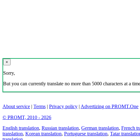
×
Sorry,
But you can currently translate no more than 5000 characters at a time
About service
|
Terms
|
Privacy policy
|
Advertizing on PROMT.One
© PROMT, 2010 - 2026
English translation
,
Russian translation
,
German translation
,
French tr
translation
,
Korean translation
,
Portuguese translation
,
Tatar translatio
translation