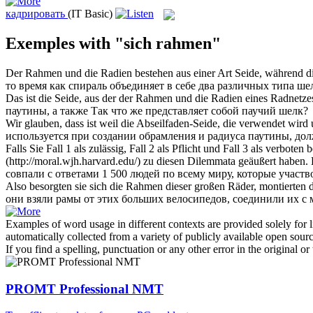
кадрировать
(IT Basic)
Exemples with "sich rahmen"
Der
Rahmen
und die Radien bestehen aus einer Art Seide, während di
то время как спираль объединяет в себе два различных типа ше
Das ist die Seide, aus der der
Rahmen
und die Radien eines Radnetzes
паутины, а также Так что же представляет собой паучий шелк?
Wir glauben, dass ist weil die Abseilfaden-Seide, die verwendet wir
используется при создании
обрамления
и радиуса паутины, дол
Falls Sie Fall 1 als zulässig, Fall 2 als Pflicht und Fall 3 als verbote
(http://moral.wjh.harvard.edu/) zu diesen Dilemmata geäußert haben.
совпали с ответами 1 500 людей по всему миру, которые участво
Also besorgten sie
sich
die
Rahmen
dieser großen Räder, montierten
они взяли
рамы
от этих больших велосипедов, соединили их с 
Examples of word usage in different contexts are provided solely for l
automatically collected from a variety of publicly available open sour
If you find a spelling, punctuation or any other error in the original o
PROMT Professional NMT