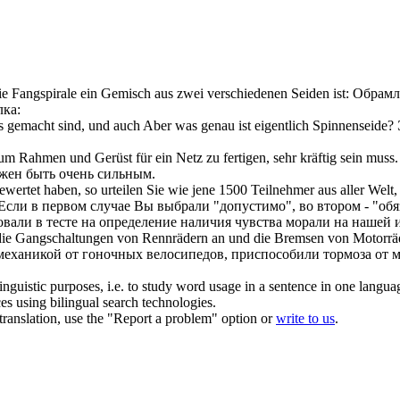
e Fangspirale ein Gemisch aus zwei verschiedenen Seiden ist:
Обрамл
лка:
 gemacht sind, und auch Aber was genau ist eigentlich Spinnenseide?
d um
Rahmen
und Gerüst für ein Netz zu fertigen, sehr kräftig sein muss.
жен быть очень сильным.
n bewertet haben, so urteilen Sie wie jene 1500 Teilnehmer aus aller Welt,
Если в первом случае Вы выбрали "допустимо", во втором - "обяз
вали в тесте на определение наличия чувства морали на нашей инте
 die Gangschaltungen von Rennrädern an und die Bremsen von Motorrä
механикой от гоночных велосипедов, приспособили тормоза от 
inguistic purposes, i.e. to study word usage in a sentence in one langua
ces using bilingual search technologies.
r translation, use the "Report a problem" option or
write to us
.