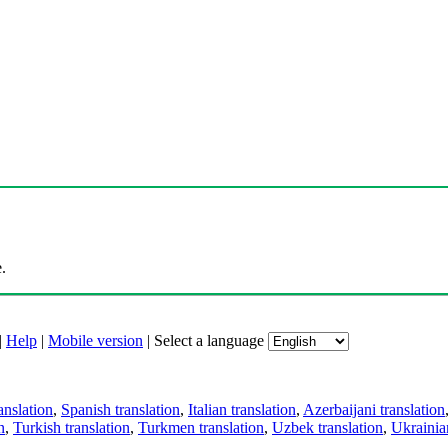
.
|
Help
|
Mobile version
|
Select a language
anslation
,
Spanish translation
,
Italian translation
,
Azerbaijani translation
n
,
Turkish translation
,
Turkmen translation
,
Uzbek translation
,
Ukrainian