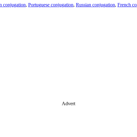
an conjugation
,
Portuguese conjugation
,
Russian conjugation
,
French co
Advert