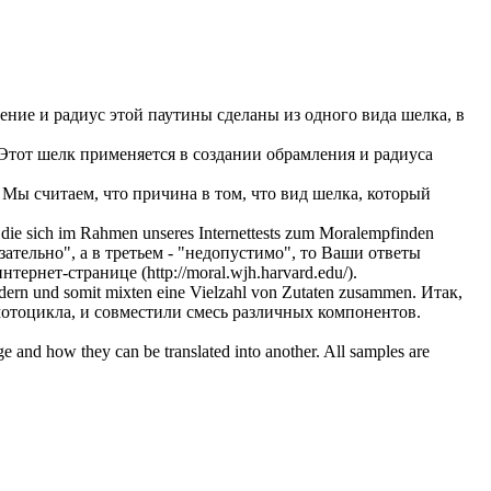
ение
и радиус этой паутины сделаны из одного вида шелка, в
Этот шелк применяется в создании
обрамления
и радиуса
Мы считаем, что причина в том, что вид шелка, который
 die
sich
im
Rahmen
unseres Internettests zum Moralempfinden
ательно", а в третьем - "недопустимо", то Ваши ответы
рнет-странице (http://moral.wjh.harvard.edu/).
dern und somit mixten eine Vielzahl von Zutaten zusammen.
Итак,
мотоцикла, и совместили смесь различных компонентов.
ge and how they can be translated into another. All samples are