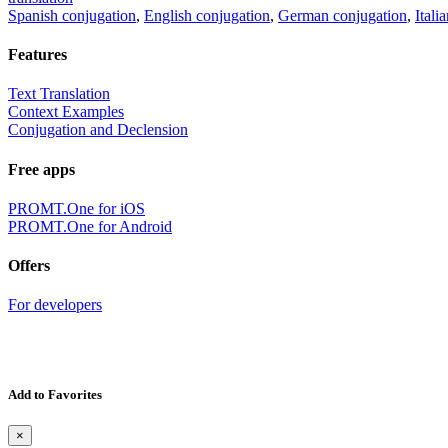
Spanish conjugation
,
English conjugation
,
German conjugation
,
Itali
Features
Text Translation
Context Examples
Conjugation and Declension
Free apps
PROMT.One for iOS
PROMT.One for Android
Offers
For developers
Add to Favorites
×