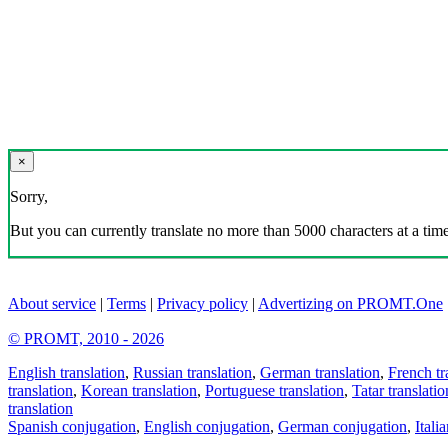
×
Sorry,
But you can currently translate no more than 5000 characters at a time
About service
|
Terms
|
Privacy policy
|
Advertizing on PROMT.One
© PROMT, 2010 - 2026
English translation
,
Russian translation
,
German translation
,
French tr
translation
,
Korean translation
,
Portuguese translation
,
Tatar translatio
translation
Spanish conjugation
,
English conjugation
,
German conjugation
,
Itali