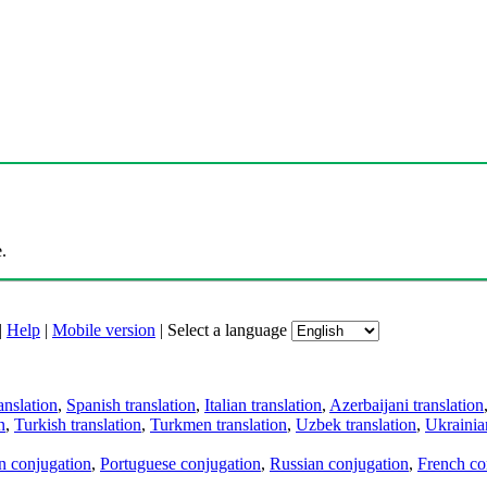
.
|
Help
|
Mobile version
|
Select a language
anslation
,
Spanish translation
,
Italian translation
,
Azerbaijani translation
n
,
Turkish translation
,
Turkmen translation
,
Uzbek translation
,
Ukrainian
an conjugation
,
Portuguese conjugation
,
Russian conjugation
,
French co