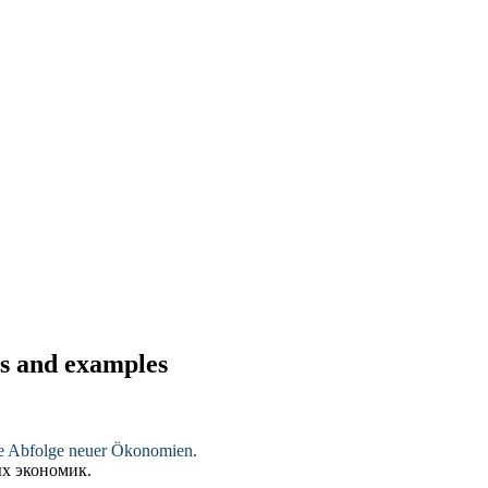
ons and examples
ine Abfolge neuer Ökonomien.
ых экономик.