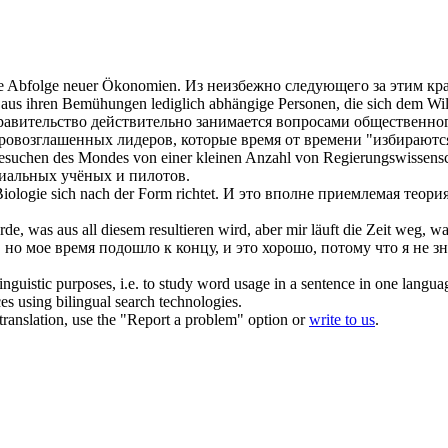
ine Abfolge neuer Ökonomien.
Из неизбежно
следующего
за этим кр
aus ihren Bemühungen lediglich abhängige Personen, die
sich
dem Will
правительство действительно занимается вопросами общественно
возглашенных лидеров, которые время от времени "избираются
Besuchen des Mondes von einer kleinen Anzahl von Regierungswissensc
иальных учёных и пилотов.
 Biologie
sich
nach der Form richtet.
И это вполне приемлемая теория
rde, was aus all diesem
resultieren
wird, aber mir läuft die Zeit weg, was
о, но мое время подошло к концу, и это хорошо, потому что я не з
inguistic purposes, i.e. to study word usage in a sentence in one langua
ces using bilingual search technologies.
r translation, use the "Report a problem" option or
write to us
.