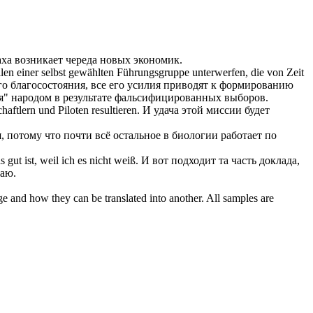
аха возникает череда новых экономик.
en einer selbst gewählten Führungsgruppe unterwerfen, die von Zeit
го благосостояния, все его усилия приводят к формированию
" народом в результате фальсифицированных выборов.
haftlern und Piloten
resultieren
.
И удача этой миссии будет
, потому что почти всё остальное в биологии работает по
 gut ist, weil ich es nicht weiß.
И вот подходит та часть доклада,
наю.
ge and how they can be translated into another. All samples are