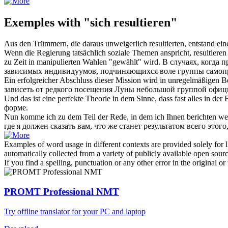
Exemples with "sich resultieren"
Aus den Trümmern, die daraus unweigerlich
resultierten
, entstand e
Wenn die Regierung tatsächlich soziale Themen anspricht,
resultieren
zu Zeit in manipulierten Wahlen "gewählt" wird.
В случаях, когда 
зависимых индивидуумов, подчиняющихся воле группы самопро
Ein erfolgreicher Abschluss dieser Mission wird in unregelmäßigen 
зависеть от редкого посещения Луны небольшой группой офиц
Und das ist eine perfekte Theorie in dem Sinne, dass fast alles in der
форме.
Nun komme ich zu dem Teil der Rede, in dem ich Ihnen berichten we
где я должен сказать вам, что же станет результатом всего этог
Examples of word usage in different contexts are provided solely for l
automatically collected from a variety of publicly available open sour
If you find a spelling, punctuation or any other error in the original o
PROMT Professional NMT
Try offline translator for your PC and laptop