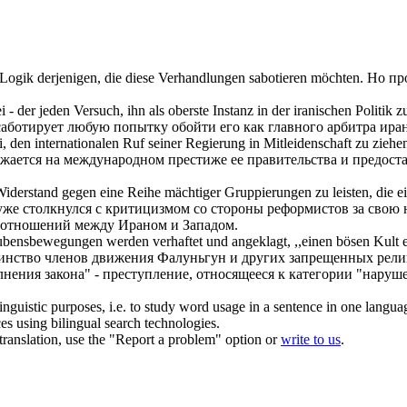
 Logik derjenigen, die diese Verhandlungen
sabotieren
möchten.
Но пр
 - der jeden Versuch, ihn als oberste Instanz in der iranischen Politik
саботирует
любую попытку обойти его как главного арбитра ира
 den internationalen Ruf seiner Regierung in Mitleidenschaft zu ziehe
жается на международном престиже ее правительства и предоста
g, Widerstand gegen eine Reihe mächtiger Gruppierungen zu leisten, die
уже столкнулся с критицизмом со стороны реформистов за свою 
отношений между Ираном и Западом.
bensbewegungen werden verhaftet und angeklagt, ,,einen bösen Kult 
нство членов движения Фалуньгун и других запрещенных религ
нения закона" - преступление, относящееся к категории "наруш
inguistic purposes, i.e. to study word usage in a sentence in one langua
ces using bilingual search technologies.
r translation, use the "Report a problem" option or
write to us
.