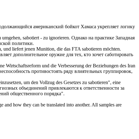
одолжающийся американский бойкот Хамаса укрепляет логику
 zu umgehen,
sabotiert
- zu ignorieren.
Однако на практике Западная
нской политики.
n, und liefert jenen Munition, die das FTA
sabotieren
möchten.
вляет дополнительное оружие для тех, кто хочет
саботировать
 eine Wirtschaftsreform und die Verbesserung der Beziehungen des Iran
неспособность противостоять ряду влиятельных группировок,
einzusetzen, um den Vollzug des Gesetzes zu
sabotieren
", eine
иозных объединений привлекаются к ответственности за
ений общественного порядка".
ge and how they can be translated into another. All samples are