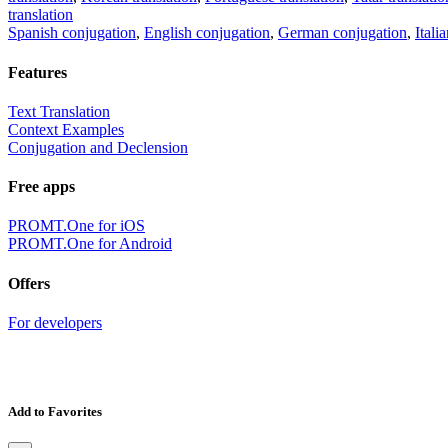
translation
Spanish conjugation
,
English conjugation
,
German conjugation
,
Itali
Features
Text Translation
Context Examples
Conjugation and Declension
Free apps
PROMT.One for iOS
PROMT.One for Android
Offers
For developers
Add to Favorites