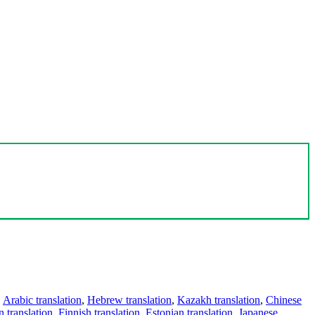
,
Arabic translation
,
Hebrew translation
,
Kazakh translation
,
Chinese
 translation
,
Finnish translation
,
Estonian translation
,
Japanese