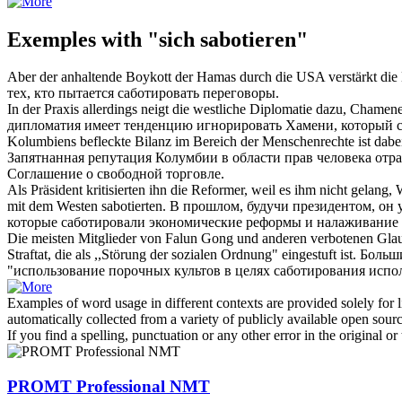
Exemples with "sich sabotieren"
Aber der anhaltende Boykott der Hamas durch die USA verstärkt die
тех, кто пытается
саботировать
переговоры.
In der Praxis allerdings neigt die westliche Diplomatie dazu, Chamenei
дипломатия имеет тенденцию игнорировать Хамени, который
Kolumbiens befleckte Bilanz im Bereich der Menschenrechte ist dabei,
Запятнанная репутация Колумбии в области прав человека отра
Соглашение о свободной торговле.
Als Präsident kritisierten ihn die Reformer, weil es ihm nicht gelan
mit dem Westen
sabotierten
.
В прошлом, будучи президентом, он 
которые
саботировали
экономические реформы и налаживание 
Die meisten Mitglieder von Falun Gong und anderen verbotenen Glau
Straftat, die als ,,Störung der sozialen Ordnung" eingestuft ist.
Больши
"использование порочных культов в целях
саботирования
испол
Examples of word usage in different contexts are provided solely for l
automatically collected from a variety of publicly available open sour
If you find a spelling, punctuation or any other error in the original o
PROMT Professional NMT