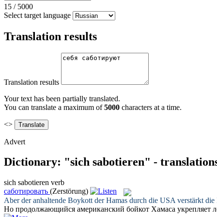
15
/
5000
Select target language
Translation results
Translation results
Your text has been partially translated.
You can translate a maximum of
5000
characters at a time.
<>
Advert
Dictionary: "sich sabotieren" - translatio
sich sabotieren
verb
саботировать
(Zerstörung)
Aber der anhaltende Boykott der Hamas durch die USA verstärkt die
Но продолжающийся американский бойкот Хамаса укрепляет ло