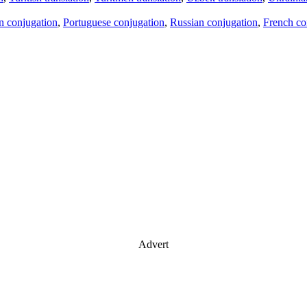
an conjugation
,
Portuguese conjugation
,
Russian conjugation
,
French co
Advert