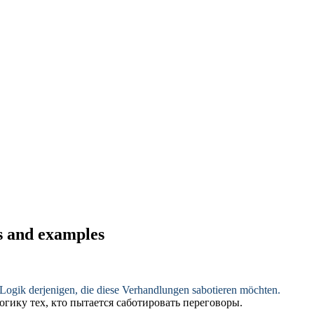
ns and examples
 Logik derjenigen, die diese Verhandlungen
sabotieren
möchten.
гику тех, кто пытается
саботировать
переговоры.