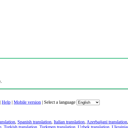
.
|
Help
|
Mobile version
|
Select a language
anslation
,
Spanish translation
,
Italian translation
,
Azerbaijani translation
n
,
Turkish translation
,
Turkmen translation
,
Uzbek translation
,
Ukrainian