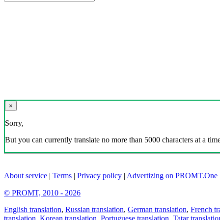
×
Sorry,
But you can currently translate no more than 5000 characters at a time
About service
|
Terms
|
Privacy policy
|
Advertizing on PROMT.One
© PROMT, 2010 - 2026
English translation
,
Russian translation
,
German translation
,
French tr
translation
,
Korean translation
,
Portuguese translation
,
Tatar translatio