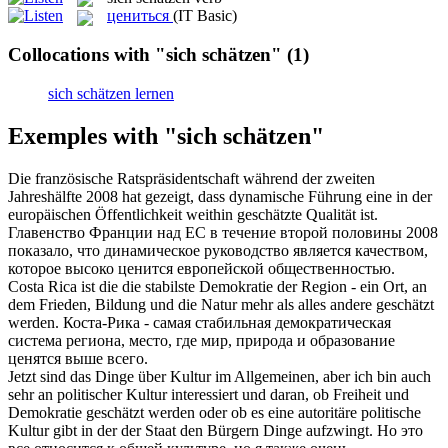
цениться
(IT Basic)
Collocations with "sich schätzen"
(1)
sich schätzen lernen
Exemples with "sich schätzen"
Die französische Ratspräsidentschaft während der zweiten
Jahreshälfte 2008 hat gezeigt, dass dynamische Führung eine in der
europäischen Öffentlichkeit weithin
geschätzte
Qualität ist.
Главенство Франции над ЕС в течение второй половины 2008
показало, что динамическое руководство является качеством,
которое высоко
ценится
европейской общественностью.
Costa Rica ist die die stabilste Demokratie der Region - ein Ort, an
dem Frieden, Bildung und die Natur mehr als alles andere
geschätzt
werden.
Коста-Рика - самая стабильная демократическая
система региона, место, где мир, природа и образование
ценятся
выше всего.
Jetzt sind das Dinge über Kultur im Allgemeinen, aber ich bin auch
sehr an politischer Kultur interessiert und daran, ob Freiheit und
Demokratie
geschätzt
werden oder ob es eine autoritäre politische
Kultur gibt in der der Staat den Bürgern Dinge aufzwingt.
Но это