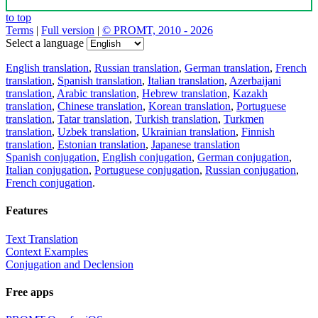
to top
Terms
|
Full version
|
© PROMT, 2010 - 2026
Select a language
English translation
,
Russian translation
,
German translation
,
French
translation
,
Spanish translation
,
Italian translation
,
Azerbaijani
translation
,
Arabic translation
,
Hebrew translation
,
Kazakh
translation
,
Chinese translation
,
Korean translation
,
Portuguese
translation
,
Tatar translation
,
Turkish translation
,
Turkmen
translation
,
Uzbek translation
,
Ukrainian translation
,
Finnish
translation
,
Estonian translation
,
Japanese translation
Spanish conjugation
,
English conjugation
,
German conjugation
,
Italian conjugation
,
Portuguese conjugation
,
Russian conjugation
,
French conjugation
.
Features
Text Translation
Context Examples
Conjugation and Declension
Free apps