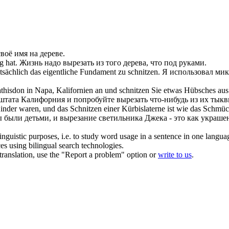
воё имя на дереве.
g hat.
Жизнь надо
вырезать
из того дерева, что под руками.
tsächlich das eigentliche Fundament zu
schnitzen
.
Я использовал мик
thisdon in Napa, Kalifornien an und
schnitzen
Sie etwas Hübsches aus
 штата Калифорния и попробуйте
вырезать
что-нибудь из их тыкв
Kinder waren, und das
Schnitzen
einer Kürbislaterne ist wie das Schmü
ы были детьми, и
вырезание
светильника Джека - это как украшен
inguistic purposes, i.e. to study word usage in a sentence in one langua
ces using bilingual search technologies.
r translation, use the "Report a problem" option or
write to us
.