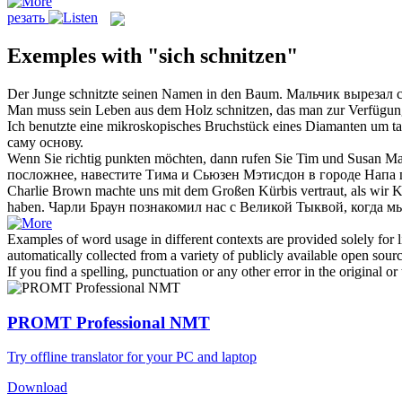
резать
Exemples with "sich schnitzen"
Der Junge
schnitzte
seinen Namen in den Baum.
Мальчик
вырезал
с
Man muss sein Leben aus dem Holz
schnitzen
, das man zur Verfügun
Ich benutzte eine mikroskopisches Bruchstück eines Diamanten um ta
саму основу.
Wenn Sie richtig punkten möchten, dann rufen Sie Tim und Susan Ma
посложнее, навестите Тима и Сьюзен Мэтисдон в городе Напа
Charlie Brown machte uns mit dem Großen Kürbis vertraut, als wir 
haben.
Чарли Браун познакомил нас с Великой Тыквой, когда м
Examples of word usage in different contexts are provided solely for l
automatically collected from a variety of publicly available open sour
If you find a spelling, punctuation or any other error in the original o
PROMT Professional NMT
Try offline translator for your PC and laptop
Download