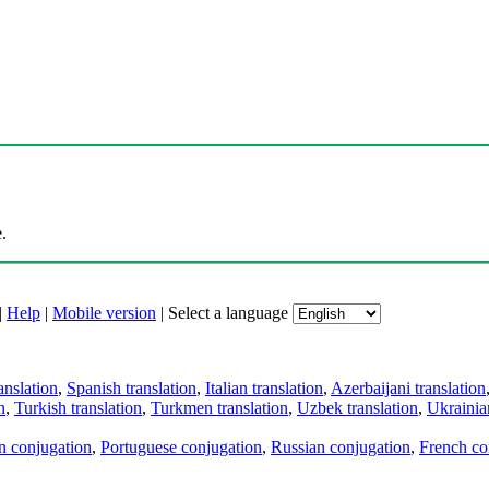
.
|
Help
|
Mobile version
|
Select a language
anslation
,
Spanish translation
,
Italian translation
,
Azerbaijani translation
n
,
Turkish translation
,
Turkmen translation
,
Uzbek translation
,
Ukrainian
an conjugation
,
Portuguese conjugation
,
Russian conjugation
,
French co