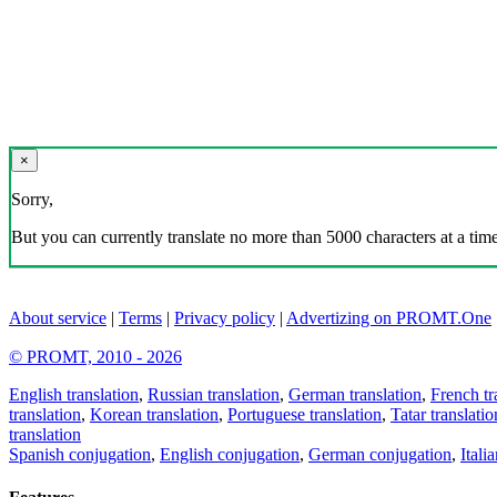
×
Sorry,
But you can currently translate no more than 5000 characters at a time
About service
|
Terms
|
Privacy policy
|
Advertizing on PROMT.One
© PROMT, 2010 - 2026
English translation
,
Russian translation
,
German translation
,
French tr
translation
,
Korean translation
,
Portuguese translation
,
Tatar translatio
translation
Spanish conjugation
,
English conjugation
,
German conjugation
,
Itali