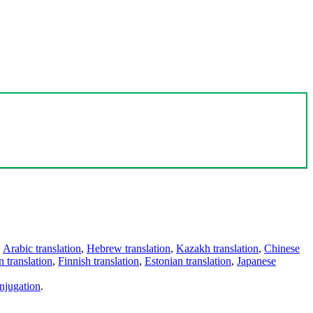
,
Arabic translation
,
Hebrew translation
,
Kazakh translation
,
Chinese
 translation
,
Finnish translation
,
Estonian translation
,
Japanese
njugation
.