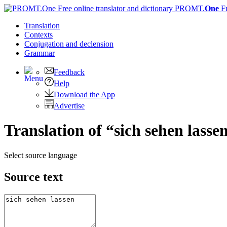
PROMT.
One
F
Translation
Contexts
Conjugation
and declension
Grammar
Feedback
Help
Download the App
Advertise
Translation of “sich sehen lasse
Select source language
Source text