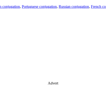
an conjugation
,
Portuguese conjugation
,
Russian conjugation
,
French co
Advert