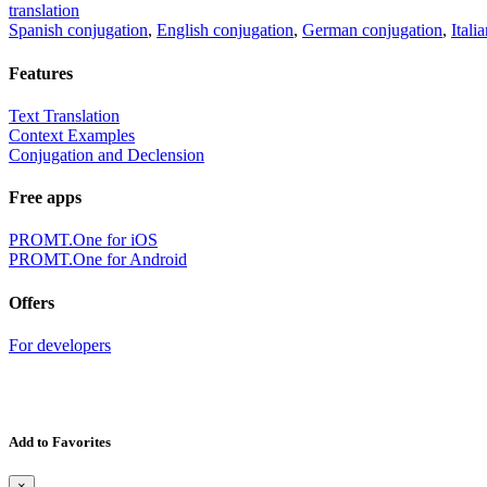
translation
Spanish conjugation
,
English conjugation
,
German conjugation
,
Itali
Features
Text Translation
Context Examples
Conjugation and Declension
Free apps
PROMT.One for iOS
PROMT.One for Android
Offers
For developers
Add to Favorites
×