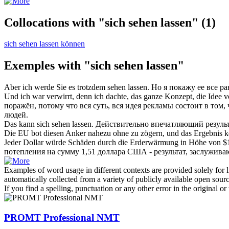
Collocations with "sich sehen lassen"
(1)
sich sehen lassen können
Exemples with "sich sehen lassen"
Aber ich werde Sie es trotzdem
sehen lassen
.
Но я
покажу
ее все ра
Und ich war verwirrt, denn ich dachte, das ganze Konzept, die Idee
поражён, потому что вся суть, вся идея рекламы состоит в то
людей.
Das kann
sich sehen lassen
.
Действительно впечатляющий результ
Die EU bot diesen Anker nahezu ohne zu zögern, und das Ergebnis 
Jeder Dollar würde Schäden durch die Erderwärmung in Höhe von $1,
потепления на сумму 1,51 доллара США - результат, заслужив
Examples of word usage in different contexts are provided solely for l
automatically collected from a variety of publicly available open sour
If you find a spelling, punctuation or any other error in the original o
PROMT Professional NMT