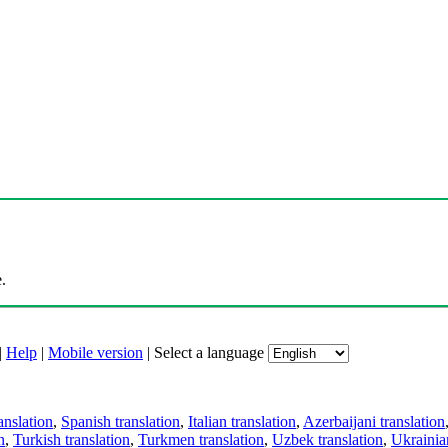
.
|
Help
|
Mobile version
|
Select a language
anslation
,
Spanish translation
,
Italian translation
,
Azerbaijani translation
n
,
Turkish translation
,
Turkmen translation
,
Uzbek translation
,
Ukrainian