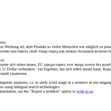
вно.
 von Werbung sei, dein Produkt so vielen Menschen wie möglich zu präs
м, чтобы выставить свой товар перед как можно большим количес
ат.
konnte
sich sehen lassen
.
ЕС предоставил этот якорь почти без колеб
51 Dollar verhindern - ein Ergebnis, das
sich sehen lassen
kann.
Кажд
ающий уважения.
inguistic purposes, i.e. to study word usage in a sentence in one langua
ces using bilingual search technologies.
r translation, use the "Report a problem" option or
write to us
.