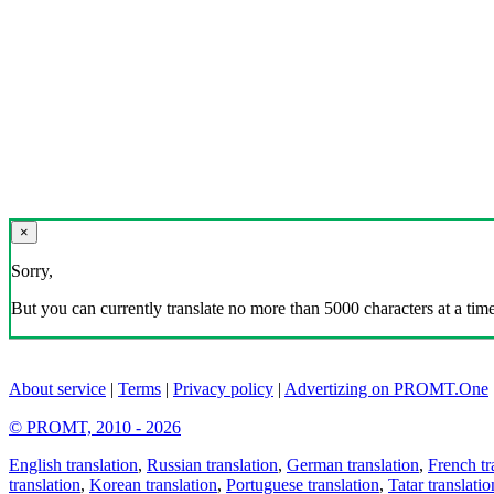
×
Sorry,
But you can currently translate no more than 5000 characters at a time
About service
|
Terms
|
Privacy policy
|
Advertizing on PROMT.One
© PROMT, 2010 - 2026
English translation
,
Russian translation
,
German translation
,
French tr
translation
,
Korean translation
,
Portuguese translation
,
Tatar translatio