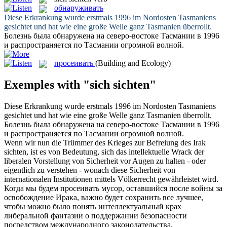
обнаруживать
Diese Erkrankung wurde erstmals 1996 im Nordosten Tasmaniens
gesichtet
und hat wie eine große Welle ganz Tasmanien überrollt.
Болезнь была
обнаружена
на северо-востоке Тасмании в 1996
и распространяется по Тасмании огромной волной.
просеивать
(Building and Ecology)
Exemples with "sich sichten"
Diese Erkrankung wurde erstmals 1996 im Nordosten Tasmaniens
gesichtet
und hat wie eine große Welle ganz Tasmanien überrollt.
Болезнь была
обнаружена
на северо-востоке Тасмании в 1996
и распространяется по Тасмании огромной волной.
Wenn wir nun die Trümmer des Krieges zur Befreiung des Irak
sichten
, ist es von Bedeutung, sich das intellektuelle Wrack der
liberalen Vorstellung von Sicherheit vor Augen zu halten - oder
eigentlich zu verstehen - wonach diese Sicherheit von
internationalen Institutionen mittels Völkerrecht gewährleistet wird.
Когда мы будем
просеивать
мусор, оставшийся после войны за
освобождение Ирака, важно будет сохранить все лучшее,
чтобы можно было понять интеллектуальный крах
либеральной фантазии о поддержании безопасности
посредством международного законодательства,