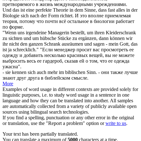
претворяемого в жизнь международными учреждениями.
Und das ist eine perfekte Theorie in dem Sinne, dass fast alles in der
Biologie
sich
nach der Form richtet.
И это вполне приемлемая
теория, потому что почти всё остальное в биологии работает
по форме.
"Wenn uns irgendeine Managerin bestellt, um ihren Kleiderschrank
zu
sichten
und um hübsche Stücke zu ergänzen, dann können wir
ihr nicht den ganzen Schrank ausräumen und sagen - mein Gott, das
ist ja schrecklich."
"Если менеджер просит вас просмотреть ее
одежду и добавить несколько красивых вещей, вы не можете
выбросить весь ее гардероб, сказав ей о том, что ее одежда
ужасна".
- sie kennen
sich
auch mehr im biblischen Sinn.
- они также лучше
знают друг друга в библейском смысле.
More
Examples of word usage in different contexts are provided solely for
linguistic purposes, i.e. to study word usage in a sentence in one
language and how they can be translated into another. All samples
are automatically collected from a variety of publicly available open
sources using bilingual search technologies.
If you find a spelling, punctuation or any other error in the original
or translation, use the "Report a problem" option or
write to us
.
Your text has been partially translated.
You can translate a maximum of
5000
characters at a time.