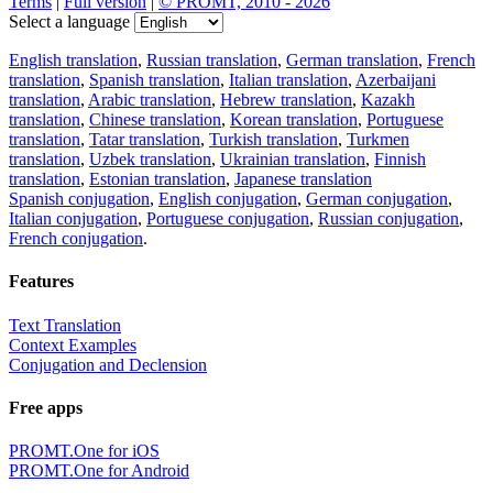
Terms
|
Full version
|
© PROMT, 2010 - 2026
Select a language
English translation
,
Russian translation
,
German translation
,
French
translation
,
Spanish translation
,
Italian translation
,
Azerbaijani
translation
,
Arabic translation
,
Hebrew translation
,
Kazakh
translation
,
Chinese translation
,
Korean translation
,
Portuguese
translation
,
Tatar translation
,
Turkish translation
,
Turkmen
translation
,
Uzbek translation
,
Ukrainian translation
,
Finnish
translation
,
Estonian translation
,
Japanese translation
Spanish conjugation
,
English conjugation
,
German conjugation
,
Italian conjugation
,
Portuguese conjugation
,
Russian conjugation
,
French conjugation
.
Features
Text Translation
Context Examples
Conjugation and Declension
Free apps
PROMT.One for iOS
PROMT.One for Android