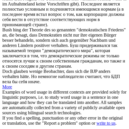
im Aufnahmeland keine Vorschriften gibt).
Последнее является
полностью условным и подчиняется имеющимся нормам (а в
последнее время встал вопрос о том, как корпорации должны
себя вести
в отсутствие соответствующих норм в
принимающей стране).
Bush hing der Theorie des so genannten "demokratischen Friedens"
an, die besagt, dass Demokratien nicht nur ihre eigenen Bürger
besser behandeln, sondern
sich
auch gegenüber Nachbarn und
anderen Ländern positiver
verhalten
.
Буш придерживался так
называемой теории "демократического мира", которая
заключается в том, что демократические режимы не только
относятся
лучше к своим собственным гражданам, но также и
к своим соседям и другим странам.
Doch glauben wenige Beobachter, dass
sich
die BJP anders
verhalten
hätte.
Но немногие наблюдатели считают, что БДП
вела
бы
себя
иначе.
More
Examples of word usage in different contexts are provided solely for
linguistic purposes, i.e. to study word usage in a sentence in one
language and how they can be translated into another. All samples
are automatically collected from a variety of publicly available open
sources using bilingual search technologies.
If you find a spelling, punctuation or any other error in the original
or translation, use the "Report a problem" option or
write to us
.