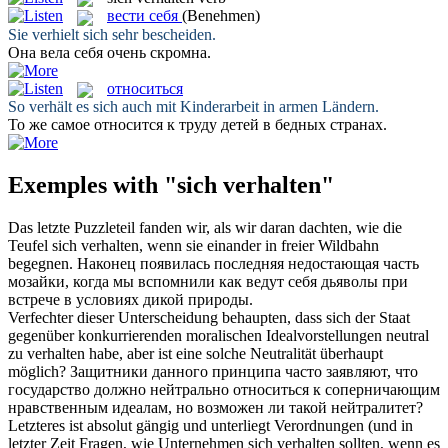
вести себя
(Benehmen)
Sie
verhielt
sich sehr bescheiden.
Она
вела себя
очень скромна.
относиться
So
verhält
es sich auch mit Kinderarbeit in armen Ländern.
То же самое
относится
к труду детей в бедных странах.
Exemples with "sich verhalten"
Das letzte Puzzleteil fanden wir, als wir daran dachten, wie die
Teufel
sich verhalten
, wenn sie einander in freier Wildbahn
begegnen.
Наконец появилась последняя недостающая часть
мозайки, когда мы вспомнили как
ведут себя
дьяволы при
встрече в условиях дикой природы.
Verfechter dieser Unterscheidung behaupten, dass
sich
der Staat
gegenüber konkurrierenden moralischen Idealvorstellungen neutral
zu
verhalten
habe, aber ist eine solche Neutralität überhaupt
möglich?
Защитники данного принципа часто заявляют, что
государство должно нейтрально
относиться
к соперничающим
нравственным идеалам, но возможен ли такой нейтралитет?
Letzteres ist absolut gängig und unterliegt Verordnungen (und in
letzter Zeit Fragen, wie Unternehmen
sich verhalten
sollten, wenn es