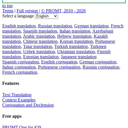
to top
Terms
|
Full version
|
© PROMT, 2010 - 2026
Select a language
English translation
,
Russian translation
,
German translation
,
French
translation
,
Spanish translation
,
Italian translation
,
Azerbaijani
translation
,
Arabic translation
,
Hebrew translation
,
Kazakh
translation
,
Chinese translation
,
Korean translation
,
Portuguese
translation
,
Tatar translation
,
Turkish translation
,
Turkmen
translation
,
Uzbek translation
,
Ukrainian translation
,
Finnish
translation
,
Estonian translation
,
Japanese translation
Spanish conjugation
,
English conjugation
,
German conjugation
,
Italian conjugation
,
Portuguese conjugation
,
Russian conjugation
,
French conjugation
.
Features
Text Translation
Context Examples
Conjugation and Declension
Free apps
PROMT.One for iOS