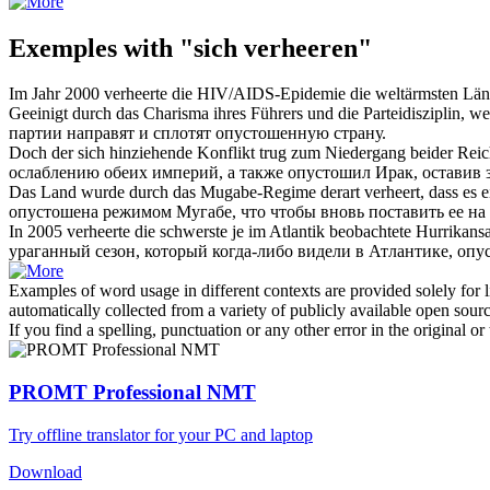
Exemples with "sich verheeren"
Im Jahr 2000
verheerte
die HIV/AIDS-Epidemie die weltärmsten Lände
Geeinigt durch das Charisma ihres Führers und die Parteidisziplin, we
партии направят и сплотят
опустошенную
страну.
Doch der sich hinziehende Konflikt trug zum Niedergang beider Rei
ослаблению обеих империй, а также
опустошил
Ирак, оставив 
Das Land wurde durch das Mugabe-Regime derart
verheert
, dass es 
опустошена
режимом Мугабе, что чтобы вновь поставить ее на
In 2005
verheerte
die schwerste je im Atlantik beobachtete Hurrikans
ураганный сезон, который когда-либо видели в Атлантике,
опу
Examples of word usage in different contexts are provided solely for l
automatically collected from a variety of publicly available open sour
If you find a spelling, punctuation or any other error in the original o
PROMT Professional NMT
Try offline translator for your PC and laptop
Download