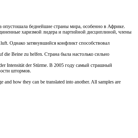
Да
опустошала
беднейшие страны мира, особенно в Африке.
диненные харизмой лидера и партийной дисциплиной, члены
luft.
Однако затянувшийся конфликт способствовал
f die Beine zu helfen.
Страна была настолько сильно
r Intensität der Stürme.
В 2005 году самый страшный
ности штормов.
ge and how they can be translated into another. All samples are