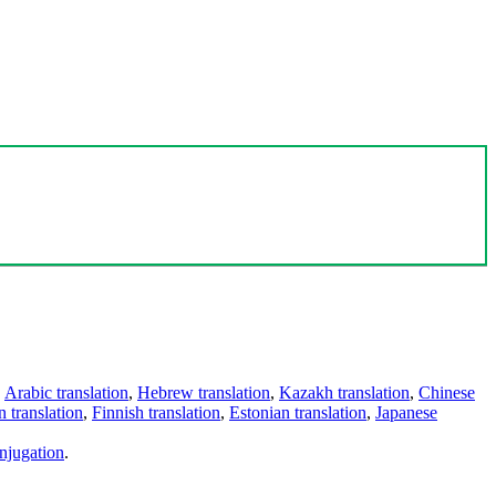
,
Arabic translation
,
Hebrew translation
,
Kazakh translation
,
Chinese
 translation
,
Finnish translation
,
Estonian translation
,
Japanese
njugation
.