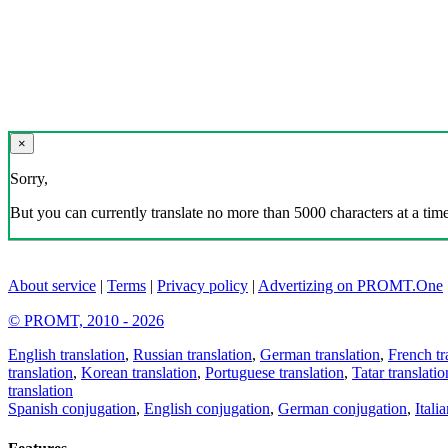
×
Sorry,
But you can currently translate no more than 5000 characters at a time
About service
|
Terms
|
Privacy policy
|
Advertizing on PROMT.One
© PROMT, 2010 - 2026
English translation
,
Russian translation
,
German translation
,
French tr
translation
,
Korean translation
,
Portuguese translation
,
Tatar translatio
translation
Spanish conjugation
,
English conjugation
,
German conjugation
,
Itali