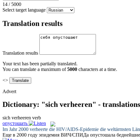
14
/
5000
Select target language
Translation results
Translation results
Your text has been partially translated.
You can translate a maximum of
5000
characters at a time.
<>
Advert
Dictionary: "sich verheeren" - translation
sich verheeren
verb
опустошать
Im Jahr 2000
verheerte
die HIV/AIDS-Epidemie die weltärmsten Lände
Еще в 2000 году эпидемия ВИЧ/СПИДа
опустошала
беднейшие 