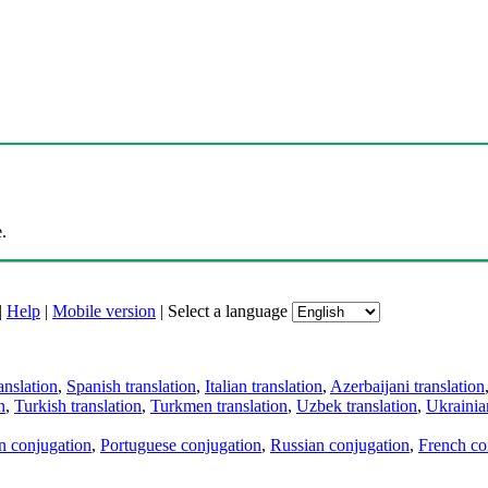
.
|
Help
|
Mobile version
|
Select a language
anslation
,
Spanish translation
,
Italian translation
,
Azerbaijani translation
n
,
Turkish translation
,
Turkmen translation
,
Uzbek translation
,
Ukrainian
an conjugation
,
Portuguese conjugation
,
Russian conjugation
,
French co