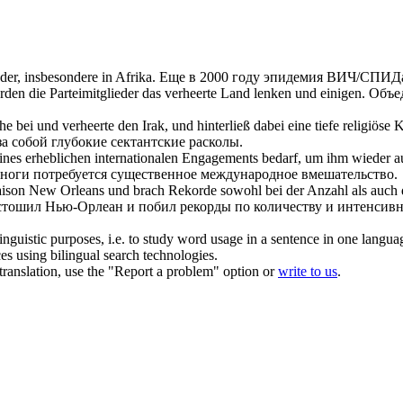
r, insbesondere in Afrika.
Еще в 2000 году эпидемия ВИЧ/СПИ
rden die Parteimitglieder das
verheerte
Land lenken und einigen.
Объе
che bei und
verheerte
den Irak, und hinterließ dabei eine tiefe religiöse K
за собой глубокие сектантские расколы.
eines erheblichen internationalen Engagements bedarf, um ihm wieder au
 ноги потребуется существенное международное вмешательство.
aison New Orleans und brach Rekorde sowohl bei der Anzahl als auch de
стошил
Нью-Орлеан и побил рекорды по количеству и интенсив
inguistic purposes, i.e. to study word usage in a sentence in one langua
ces using bilingual search technologies.
r translation, use the "Report a problem" option or
write to us
.