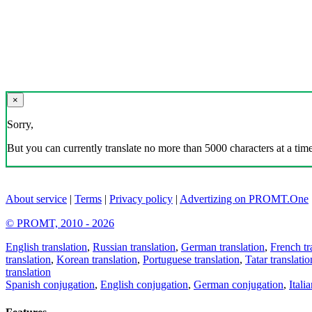
×
Sorry,
But you can currently translate no more than 5000 characters at a time
About service
|
Terms
|
Privacy policy
|
Advertizing on PROMT.One
© PROMT, 2010 - 2026
English translation
,
Russian translation
,
German translation
,
French tr
translation
,
Korean translation
,
Portuguese translation
,
Tatar translatio
translation
Spanish conjugation
,
English conjugation
,
German conjugation
,
Itali