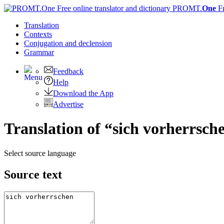
PROMT.
One
F
Translation
Contexts
Conjugation
and declension
Grammar
Feedback
Help
Download the App
Advertise
Translation of “sich vorherrsch
Select source language
Source text