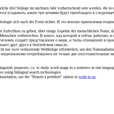
elche drei Stränge im nächsten Jahr
vorherrschend
sein werden, die in 
тся угадывать, какие три штамма будут
преобладать
в следующем
 Biologie
sich
nach der Form richtet.
И это вполне приемлемая теория
um Aufschluss zu geben, über einige Aspekte der menschlichen Natur, d
n Menschen
vorherrschen
.
В книге, над которой я сейчас работаю, я
еловек создаёт представление о мире, и типы отношений в про
знают друг друга в библейском смысле.
nicht nur zwei verheerende Weltkriege erforderlich, um den Nationali
национализма потребовались не только две опустошительные ми
inguistic purposes, i.e. to study word usage in a sentence in one langua
ces using bilingual search technologies.
r translation, use the "Report a problem" option or
write to us
.