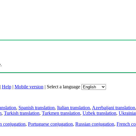
.
|
Help
|
Mobile version
|
Select a language
anslation
,
Spanish translation
,
Italian translation
,
Azerbaijani translation
n
,
Turkish translation
,
Turkmen translation
,
Uzbek translation
,
Ukrainian
an conjugation
,
Portuguese conjugation
,
Russian conjugation
,
French co