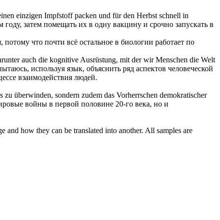
einen einzigen Impfstoff packen und für den Herbst schnell in
 году, затем помещать их в одну вакцину и срочно запускать в
, потому что почти всё остальное в биологии работает по
arunter auch die kognitive Ausrüstung, mit der wir Menschen die Welt
 пытаюсь, используя язык, объяснить ряд аспектов человеческой
цессе взаимодействия людей.
smus zu überwinden, sondern zudem das
Vorherrschen
demokratischer
ровые войны в первой половине 20-го века, но и
ge and how they can be translated into another. All samples are