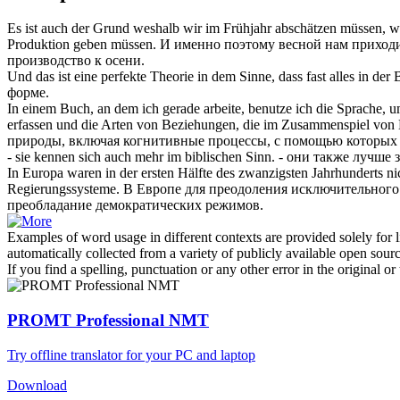
Es ist auch der Grund weshalb wir im Frühjahr abschätzen müssen, w
Produktion geben müssen.
И именно поэтому весной нам приходи
производство к осени.
Und das ist eine perfekte Theorie in dem Sinne, dass fast alles in der
форме.
In einem Buch, an dem ich gerade arbeite, benutze ich die Sprache, 
erfassen und die Arten von Beziehungen, die im Zusammenspiel vo
природы, включая когнитивные процессы, с помощью которых ч
- sie kennen
sich
auch mehr im biblischen Sinn.
- они также лучше 
In Europa waren in der ersten Hälfte des zwanzigsten Jahrhunderts 
Regierungssysteme.
В Европе для преодоления исключительного 
преобладание
демократических режимов.
Examples of word usage in different contexts are provided solely for l
automatically collected from a variety of publicly available open sour
If you find a spelling, punctuation or any other error in the original o
PROMT Professional NMT
Try offline translator for your PC and laptop
Download