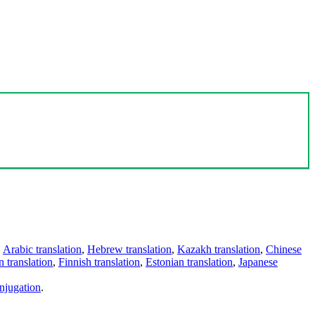
,
Arabic translation
,
Hebrew translation
,
Kazakh translation
,
Chinese
 translation
,
Finnish translation
,
Estonian translation
,
Japanese
njugation
.