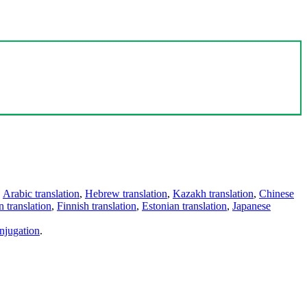
,
Arabic translation
,
Hebrew translation
,
Kazakh translation
,
Chinese
 translation
,
Finnish translation
,
Estonian translation
,
Japanese
njugation
.