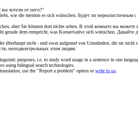
ы вы хотели от него?"
liebt, wie die meisten es
sich wünschen
.
Будет ли нереалистичным с 
schen
, aber Sie können dort nichts sehen.
В этой комнате вы можете вз
cht gerade dem entspricht, was Konservative
sich wünschen
.
Давайте д
der überhaupt nicht - und zwar aufgrund von Umständen, die sie nicht 
ьств, неподконтрольных этим людям.
inguistic purposes, i.e. to study word usage in a sentence in one langua
ces using bilingual search technologies.
r translation, use the "Report a problem" option or
write to us
.