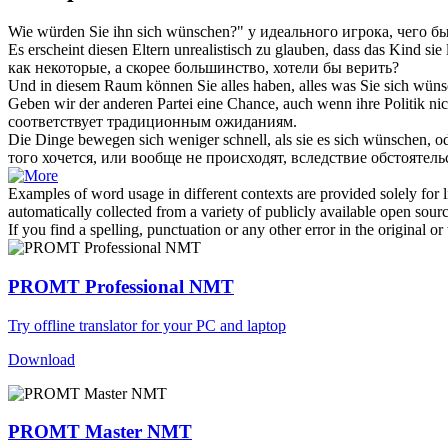
Wie würden Sie ihn
sich wünschen
?"
у идеального игрока, чего б
Es erscheint diesen Eltern unrealistisch zu glauben, dass das Kind sie 
как некоторые, а скорее большинство, хотели бы верить?
Und in diesem Raum können Sie alles haben, alles was Sie
sich wün
Geben wir der anderen Partei eine Chance, auch wenn ihre Politik ni
соответствует традиционным ожиданиям.
Die Dinge bewegen sich weniger schnell, als sie es
sich wünschen
, o
того хочется, или вообще не происходят, вследствие обстоятел
Examples of word usage in different contexts are provided solely for l
automatically collected from a variety of publicly available open sour
If you find a spelling, punctuation or any other error in the original o
PROMT Professional NMT
Try offline translator for your PC and laptop
Download
PROMT Master NMT