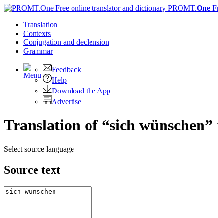
PROMT.
One
F
Translation
Contexts
Conjugation
and declension
Grammar
Feedback
Help
Download the App
Advertise
Translation of “sich wünschen” 
Select source language
Source text