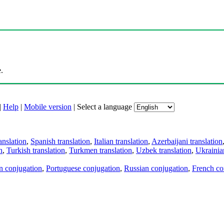
.
|
Help
|
Mobile version
|
Select a language
anslation
,
Spanish translation
,
Italian translation
,
Azerbaijani translation
n
,
Turkish translation
,
Turkmen translation
,
Uzbek translation
,
Ukrainian
an conjugation
,
Portuguese conjugation
,
Russian conjugation
,
French co