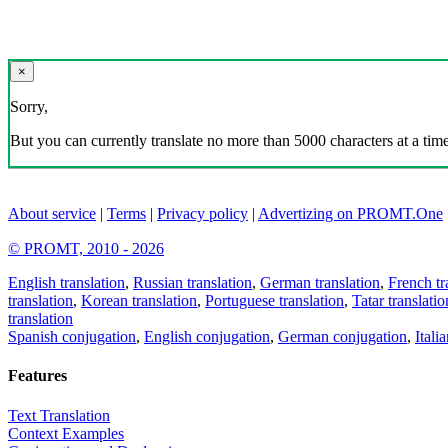
×
Sorry,
But you can currently translate no more than 5000 characters at a time
About service
|
Terms
|
Privacy policy
|
Advertizing on PROMT.One
© PROMT, 2010 - 2026
English translation
,
Russian translation
,
German translation
,
French tr
translation
,
Korean translation
,
Portuguese translation
,
Tatar translatio
translation
Spanish conjugation
,
English conjugation
,
German conjugation
,
Itali
Features
Text Translation
Context Examples