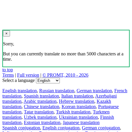
×
Sorry,
But you can currently translate no more than 5000 characters at a
time.
to top
Terms
|
Full version
|
© PROMT, 2010 - 2026
Select a language
English translation
,
Russian translation
,
German translation
,
French
translation
,
Spanish translation
,
Italian translation
,
Azerbaijani
translation
,
Arabic translation
,
Hebrew translation
,
Kazakh
translation
,
Chinese translation
,
Korean translation
,
Portuguese
translation
,
Tatar translation
,
Turkish translation
,
Turkmen
translation
,
Uzbek translation
,
Ukrainian translation
,
Finnish
translation
,
Estonian translation
,
Japanese translation
Spanish conjugation
,
English conjugation
,
German conjugation
,