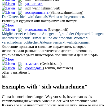
улавливать
sich wahr nehmen
verb
воспринимать
(Sinneswahrnehmung)
Der Unterschied wird dann als Verlust
wahrgenommen
.
Разницу в будущем они
воспримут
как потери.
использовать
(Gelegenheit)
Möglicherweise haben die Anleger aufgrund der Ölpreiserhöhungen
unheilverkündende Hinweise und die drohende Wortwahl
verschiedener politischer Akteure verstärkt
wahrgenommen
.
Зловещие признаки и сильные выражения, которые
использовали
разные политические деятели, возможно,
усиливались в умах инвесторов повышением цен на нефть.
замечать
(Gesichtssinn)
соблюдать
(Termin, Interessen)
other translations
1
hide
Exemples with "sich wahrnehmen"
China hat noch einen langen Weg vor
sich
, bevor man es als
verantwortungsbewussten Akteur in der Welt
wahrnehmen
wird.
Китаю все еще предстоит пройти долгий путь, прежде чем его