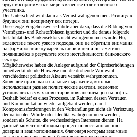
будут
воспринимать
в мире в качестве ответственного
участника.
Der Unterschied wird dann als Verlust
wahrgenommen
.
Разницу в
будущем они
воспримут
как потери.
Diese enge Vorgehensweise führte aber dazu, dass die Bildung von
Vermögens- und Rohstoffblasen ignoriert und die daraus folgende
Instabilität des Bankensektors nicht
wahrgenommen
wurde.
Но,
вследствие такого узкого подхода, они не обратили внимания
на формирование пузырей активов и цен и не
заметили
появившейся в результате этого нестабильности банковского
сектора.
Möglicherweise haben die Anleger aufgrund der Ölpreiserhöhungen
unheilverkündende Hinweise und die drohende Wortwahl
verschiedener politischer Akteure verstärkt
wahrgenommen
.
Зловещие признаки и сильные выражения, которые
использовали
разные политические деятели, возможно,
усиливались в умах инвесторов повышением цен на нефть.
Deshalb bedarf es eines Prozesses, im Rahmen dessen Vertrauen
und Kommunikation wieder aufgebaut werden, damit
Kompromissforderungen in den Verhandlungen nicht als Verletzung
der nationalen Würde oder Identität
wahrgenommen
werden,
sondern als Schritte, die wechselseitigen Interessen dienen.
На
данный момент необходим процесс по восстановлению
доверия и взаимопонимания, благодаря которым взаимные
уступки при переговорах будут восприниматься как