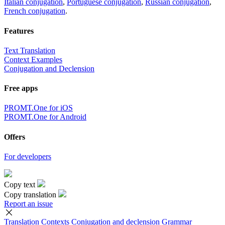
Italian conjugation
,
Portuguese conjugation
,
Russian conjugation
,
French conjugation
.
Features
Text Translation
Context Examples
Conjugation and Declension
Free apps
PROMT.One for iOS
PROMT.One for Android
Offers
For developers
Copy text
Copy translation
Report an issue
Translation
Contexts
Conjugation
and declension
Grammar