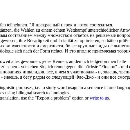
fen
teilnehmen.
"Я прекрасный игрок и готов
состязаться
.
rgänzen, die Wahlen zu einem echten
Wettkampf
unterschiedlicher Antw
нным
состязанием
между множеством ответов на решаемые вопро
gewesen, ihre Bösartigkeit und Letalität zu optimieren, so hätten größ
их вирулентности и смертности, более крупные виды не вынесл
 Biologie
sich
nach der Form richtet.
И это вполне приемлемая теория
oweit alles gewonnen, jedes Rennen, an dem ich teilgenommen hatte - 
 zu sehen - verstehen Sie, ich renne gegen die nächste "Flo-Joo" - und
евнованиях
инвалидов, все, в чем я участвовала - и, знаешь, тре
- знаешь, я бегу рядом со следующей Фло-Джо - и они все смотря
inguistic purposes, i.e. to study word usage in a sentence in one langua
ces using bilingual search technologies.
r translation, use the "Report a problem" option or
write to us
.