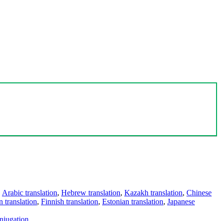
,
Arabic translation
,
Hebrew translation
,
Kazakh translation
,
Chinese
 translation
,
Finnish translation
,
Estonian translation
,
Japanese
njugation
.