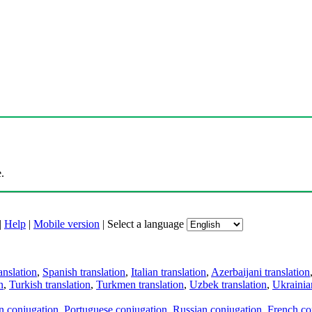
.
|
Help
|
Mobile version
|
Select a language
anslation
,
Spanish translation
,
Italian translation
,
Azerbaijani translation
n
,
Turkish translation
,
Turkmen translation
,
Uzbek translation
,
Ukrainian
an conjugation
,
Portuguese conjugation
,
Russian conjugation
,
French co