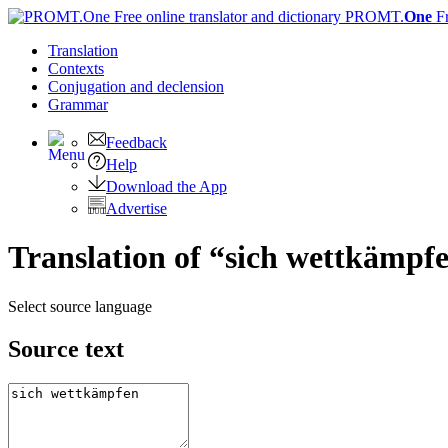
PROMT.
One
F
Translation
Contexts
Conjugation
and declension
Grammar
Feedback
Help
Download the App
Advertise
Translation of “sich wettkämpf
Select source language
Source text