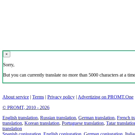
×
Sorry,
But you can currently translate no more than 5000 characters at a time
About service
|
Terms
|
Privacy policy
|
Advertizing on PROMT.One
© PROMT, 2010 - 2026
English translation
,
Russian translation
,
German translation
,
French tr
translation
,
Korean translation
,
Portuguese translation
,
Tatar translatio
translation
Spanish conjugation
,
English conjugation
,
German conjugation
,
Itali