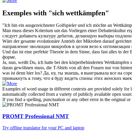
Exemples with "sich wettkämpfen"
"Ich bin ein ausgezeichneter Golfspieler und ich möchte an
Wettkämp
Man muss dieses Kriterium um das Vorliegen einer Debattenkultur e
следует добавить культуру дебатов, делающую выборы подли
Wäre der gesamte evolutionäre Antrieb der Mikroben darauf gerichtet 
направление эволюции микробов в целом вело к оптимизации 
Und das ist eine perfekte Theorie in dem Sinne, dass fast alles in der
форме.
Ja, nun, weißt Du, ich hatte bei den körperbehinderten
Wettkämpfen
s
daran gewöhnen muss, die T-Shirts von all den Frauen nur von hinten
was ist denn hier los?
Да, ну, ты знаешь, я выигрывала все на
сор
привыкнуть к тому, что я буду видеть спины этих женских маек 
Examples of word usage in different contexts are provided solely for l
automatically collected from a variety of publicly available open sour
If you find a spelling, punctuation or any other error in the original o
PROMT Professional NMT
Try offline translator for your PC and laptop