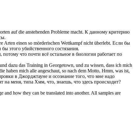
orten auf die anstehenden Probleme macht.
К данному критерию
сы.
ere Arten einen so mörderischen
Wettkampf
nicht überlebt.
Если бы
и бы этого убийственного
состязания
.
, потому что почти всё остальное в биологии работает по
und dazu das Training in Georgetown, und zu wissen, dass ich mich
 die haben mich alle angeschaut, so nach dem Motto, Hmm, was ist,
нировки в Джорджтауне и осознание того, что мне надо
т на меня, типа Хмм, что, знаешь, что здесь происходит?
ge and how they can be translated into another. All samples are