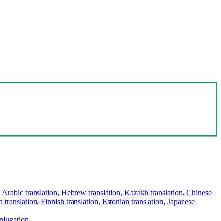
,
Arabic translation
,
Hebrew translation
,
Kazakh translation
,
Chinese
 translation
,
Finnish translation
,
Estonian translation
,
Japanese
njugation
.