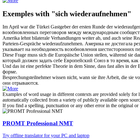
Exemples with "sich wiederaufnehmen"
Im April war die Türkei Gastgeber der ersten Runde der
wiederaufg
возобновленных
переговоров между международным сообщест
Amerika lehnt bilaterale Verhandlungen weiter ab, und auch seine Re
Parteien-Gespräche
wiederaufzunehmen
.
Америка не достигала рез
указывает на необходимость
возобновления
шестисторонних пе
Diese Frage muss
sich
die Europäische Union stellen, während sie dar
который должен задать
себе
Европейский Союз в то время, как 
Und das ist eine perfekte Theorie in dem Sinne, dass fast alles in der
форме.
Besprechungsteilnehmer wissen nicht, wann sie ihre Arbeit, die sie v
они отрываются.
Examples of word usage in different contexts are provided solely for l
automatically collected from a variety of publicly available open sour
If you find a spelling, punctuation or any other error in the original o
PROMT Professional NMT
Try offline translator for your PC and laptop