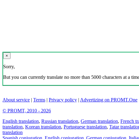
×
Sorry,
But you can currently translate no more than 5000 characters at a time
About service
|
Terms
|
Privacy policy
|
Advertizing on PROMT.One
© PROMT, 2010 - 2026
English translation
,
Russian translation
,
German translation
,
French tr
translation
,
Korean translation
,
Portuguese translation
,
Tatar translatio
translation
Spanish conjugation
,
English conjugation
,
German conjugation
,
Itali