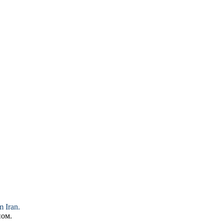
 Iran.
ом.