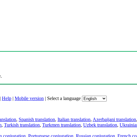
.
|
Help
|
Mobile version
|
Select a language
anslation
,
Spanish translation
,
Italian translation
,
Azerbaijani translation
n
,
Turkish translation
,
Turkmen translation
,
Uzbek translation
,
Ukrainian
an conjugation
,
Portuguese conjugation
,
Russian conjugation
,
French co