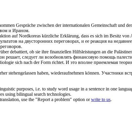
enommen
Gespräche zwischen der internationalen Gemeinschaft und dem
вом и Ираном.
aktion auf Nordkoreas kürzliche Erklärung, dass es
sich
im Besitz von A
ультатов на двусторонних переговорах, и ее реакция на недавн
реговоров.
über debattiert, ob sie ihre finanziellen Hilfsleistungen an die Paläst
он решает, следует ли
возобновлять
финансовую помощь палести
 Biologie
sich
nach der Form richtet.
И это вполне приемлемая теория
orher stehengelassen haben,
wiederaufnehmen
können.
Участники встр
inguistic purposes, i.e. to study word usage in a sentence in one langua
ces using bilingual search technologies.
r translation, use the "Report a problem" option or
write to us
.