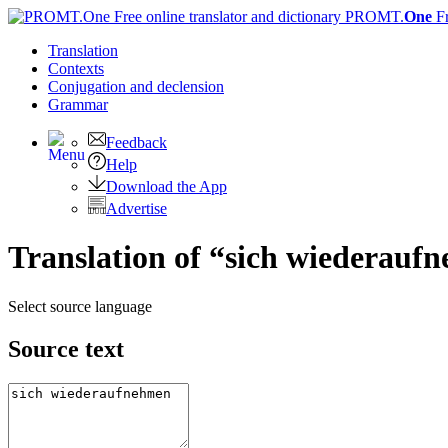
PROMT.
One
F
Translation
Contexts
Conjugation
and declension
Grammar
Feedback
Help
Download the App
Advertise
Translation of “sich wiederauf
Select source language
Source text