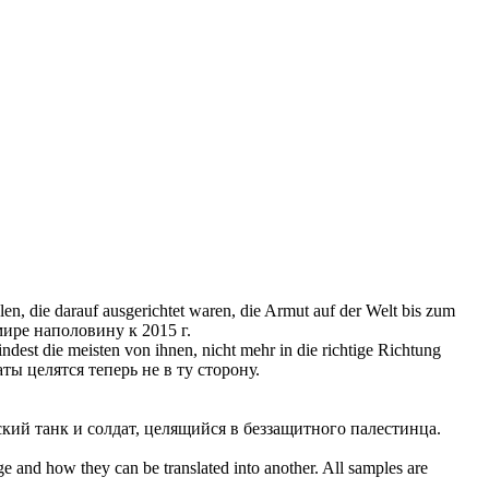
len
, die darauf ausgerichtet waren, die Armut auf der Welt bis zum
ире наполовину к 2015 г.
dest die meisten von ihnen, nicht mehr in die richtige Richtung
даты
целятся
теперь не в ту сторону.
кий танк и солдат,
целящийся
в беззащитного палестинца.
ge and how they can be translated into another. All samples are