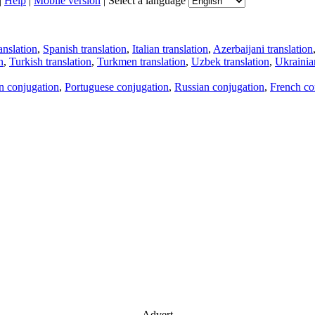
|
Help
|
Mobile version
|
Select a language
anslation
,
Spanish translation
,
Italian translation
,
Azerbaijani translation
n
,
Turkish translation
,
Turkmen translation
,
Uzbek translation
,
Ukrainian
an conjugation
,
Portuguese conjugation
,
Russian conjugation
,
French co
Advert