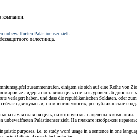
 компании.
inen unbewaffneten Palästinenser
zielt
.
беззащитного палестинца.
lenniumsgipfel zusammentrafen, einigten sie
sich
auf eine Reihe von
Zie
тия мировые лидеры поставили
цель
снизить уровень бедности в м
te verlagert haben, und dass die republikanischen Soldaten, oder zumin
ю сейчас сдвинулась и, по мнению многих, республиканские сол
 наша самая главная цель, на которую мы
нацелены
в компании.
inen unbewaffneten Palästinenser
zielt
.
На плакате изображен израильс
inguistic purposes, i.e. to study word usage in a sentence in one langua
ces using bilingual search technologies.