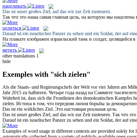
нацеливать
Das ist unser großes
Ziel
, auf das wir zur Zeit zusteuern.
Так что это наша самая главная цель, на которую мы
нацелены
в
целиться
Darauf ist ein israelischer Panzer zu sehen und ein Soldat, der auf e
На плакате изображен израильский танк и солдат,
целящийся
в 
метить
other translations
1
hide
Exemples with "sich zielen"
Als die Staats- und Regierungschefs der Welt vor vier Jahren am Mil
Jahr 2015 zu halbieren.
Четыре года назад на Саммите тысячеле
Wahrheit ist, dass
sich
die Frontlinien des demokratischen Kampfes heu
zielen
.
Истина в том, что передняя линия борьбы за демократи
Das ist ein wirkliches
Ziel
.
Это настоящая реальная
цель
.
Das ist unser großes
Ziel
, auf das wir zur Zeit zusteuern.
Так что это
Darauf ist ein israelischer Panzer zu sehen und ein Soldat, der auf e
Examples of word usage in different contexts are provided solely for l
automatically collected from a variety of publicly available open sour