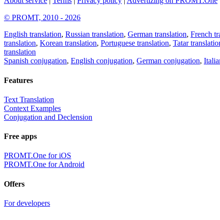
About service
|
Terms
|
Privacy policy
|
Advertizing on PROMT.One
© PROMT, 2010 - 2026
English translation
,
Russian translation
,
German translation
,
French tr
translation
,
Korean translation
,
Portuguese translation
,
Tatar translatio
translation
Spanish conjugation
,
English conjugation
,
German conjugation
,
Itali
Features
Text Translation
Context Examples
Conjugation and Declension
Free apps
PROMT.One for iOS
PROMT.One for Android
Offers
For developers