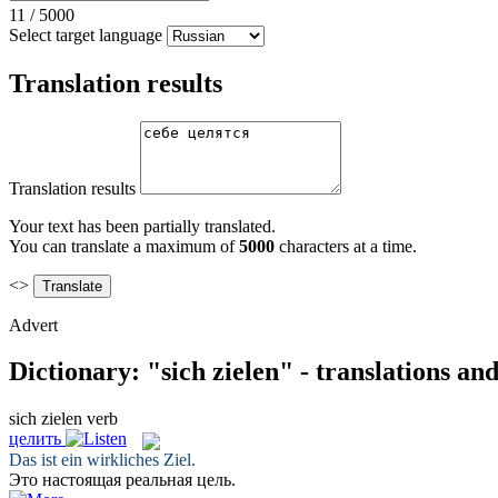
11
/
5000
Select target language
Translation results
Translation results
Your text has been partially translated.
You can translate a maximum of
5000
characters at a time.
<>
Advert
Dictionary: "sich zielen" - translations an
sich zielen
verb
целить
Das ist ein wirkliches
Ziel
.
Это настоящая реальная
цель
.