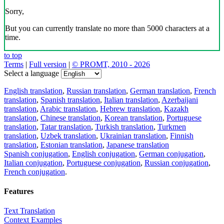
Sorry,
But you can currently translate no more than 5000 characters at a
time.
to top
Terms
|
Full version
|
© PROMT, 2010 - 2026
Select a language
English translation
,
Russian translation
,
German translation
,
French
translation
,
Spanish translation
,
Italian translation
,
Azerbaijani
translation
,
Arabic translation
,
Hebrew translation
,
Kazakh
translation
,
Chinese translation
,
Korean translation
,
Portuguese
translation
,
Tatar translation
,
Turkish translation
,
Turkmen
translation
,
Uzbek translation
,
Ukrainian translation
,
Finnish
translation
,
Estonian translation
,
Japanese translation
Spanish conjugation
,
English conjugation
,
German conjugation
,
Italian conjugation
,
Portuguese conjugation
,
Russian conjugation
,
French conjugation
.
Features
Text Translation
Context Examples