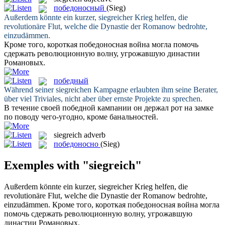
победоносный
(Sieg)
Außerdem könnte ein kurzer,
siegreicher
Krieg helfen, die
revolutionäre Flut, welche die Dynastie der Romanow bedrohte,
einzudämmen.
Кроме того, короткая
победоносная
война могла помочь
сдержать революционную волну, угрожавшую династии
Романовых.
победный
Während seiner
siegreichen
Kampagne erlaubten ihm seine Berater,
über viel Triviales, nicht aber über ernste Projekte zu sprechen.
В течение своей
победной
кампании он держал рот на замке
по поводу чего-угодно, кроме банальностей.
siegreich
adverb
победоносно
(Sieg)
Exemples with "siegreich"
Außerdem könnte ein kurzer,
siegreicher
Krieg helfen, die
revolutionäre Flut, welche die Dynastie der Romanow bedrohte,
einzudämmen.
Кроме того, короткая
победоносная
война могла
помочь сдержать революционную волну, угрожавшую
династии Романовых.