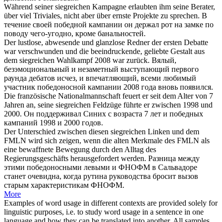
Während seiner
siegreichen
Kampagne erlaubten ihm seine Berater,
über viel Triviales, nicht aber über ernste Projekte zu sprechen.
В
течение своей
победной
кампании он держал рот на замке по
поводу чего-угодно, кроме банальностей.
Der lustlose, abwesende und glanzlose Redner der ersten Debatte
war verschwunden und die beeindruckende, geliebte Gestalt aus
dem
siegreichen
Wahlkampf 2008 war zurück.
Вялый,
безэмоциональный и незаметный выступающий первого
раунда дебатов исчез, и впечатляющий, всеми любимый
участник
победоносной
кампании 2008 года вновь появился.
Die französische Nationalmannschaft feuert er seit dem Alter von 7
Jahren an, seine
siegreichen
Feldzüge führte er zwischen 1998 und
2000.
Он поддерживал Синих с возраста 7 лет и
победных
кампаний 1998 и 2000 годов.
Der Unterschied zwischen diesen
siegreichen
Linken und dem
FMLN wird sich zeigen, wenn die alten Merkmale des FMLN als
eine bewaffnete Bewegung durch den Alltag des
Regierungsgeschäfts herausgefordert werden.
Разница между
этими
победоносными
левыми и ФНОФМ в Сальвадоре
станет очевидна, когда рутина руководства бросит вызов
старым характеристикам ФНОФМ.
More
Examples of word usage in different contexts are provided solely for
linguistic purposes, i.e. to study word usage in a sentence in one
language and how they can be translated into another. All samples