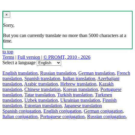
×
Sorry,
But you can currently translate no more than 5000 characters at a
time.
to top
Terms
|
Full version
|
© PROMT, 2010 - 2026
Select a language
English translation
,
Russian translation
,
German translation
,
French
translation
,
Spanish translation
,
Italian translation
,
Azerbaijani
translation
,
Arabic translation
,
Hebrew translation
,
Kazakh
translation
,
Chinese translation
,
Korean translation
,
Portuguese
translation
,
Tatar translation
,
Turkish translation
,
Turkmen
translation
,
Uzbek translation
,
Ukrainian translation
,
Finnish
translation
,
Estonian translation
,
Japanese translation
Spanish conjugation
,
English conjugation
,
German conjugation
,
Italian conjugation
,
Portuguese conjugation
,
Russian conjugation
,
French conjugation
.
Features