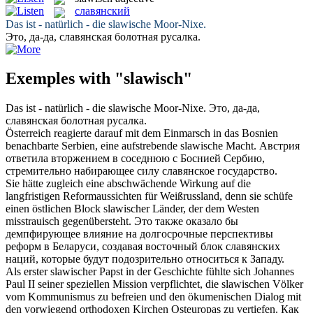
славянский
Das ist - natürlich - die
slawische
Moor-Nixe.
Это, да-да,
славянская
болотная русалка.
Exemples with "slawisch"
Das ist - natürlich - die
slawische
Moor-Nixe.
Это, да-да,
славянская
болотная русалка.
Österreich reagierte darauf mit dem Einmarsch in das Bosnien
benachbarte Serbien, eine aufstrebende
slawische
Macht.
Австрия
ответила вторжением в соседнюю с Боснией Сербию,
стремительно набирающее силу
славянское
государство.
Sie hätte zugleich eine abschwächende Wirkung auf die
langfristigen Reformaussichten für Weißrussland, denn sie schüfe
einen östlichen Block
slawischer
Länder, der dem Westen
misstrauisch gegenübersteht.
Это также оказало бы
демпфирующее влияние на долгосрочные перспективы
реформ в Беларуси, создавая восточный блок
славянских
наций, которые будут подозрительно относиться к Западу.
Als erster slawischer Papst in der Geschichte fühlte sich Johannes
Paul II seiner speziellen Mission verpflichtet, die
slawischen
Völker
vom Kommunismus zu befreien und den ökumenischen Dialog mit
den vorwiegend orthodoxen Kirchen Osteuropas zu vertiefen.
Как