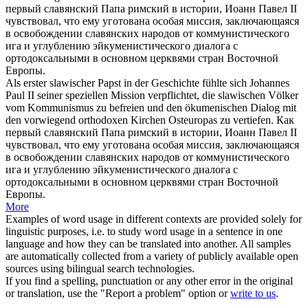
первый
славянский
Папа римский в истории, Иоанн Павел II
чувствовал, что ему уготована особая миссия, заключающаяся
в освобождении славянских народов от коммунистического
ига и углублению эйкуменистического диалога с
ортодоксальными в основном церквями стран Восточной
Европы.
Als erster
slawischer
Papst in der Geschichte fühlte sich Johannes
Paul II seiner speziellen Mission verpflichtet, die slawischen Völker
vom Kommunismus zu befreien und den ökumenischen Dialog mit
den vorwiegend orthodoxen Kirchen Osteuropas zu vertiefen.
Как
первый
славянский
Папа римский в истории, Иоанн Павел II
чувствовал, что ему уготована особая миссия, заключающаяся
в освобождении славянских народов от коммунистического
ига и углублению эйкуменистического диалога с
ортодоксальными в основном церквями стран Восточной
Европы.
More
Examples of word usage in different contexts are provided solely for
linguistic purposes, i.e. to study word usage in a sentence in one
language and how they can be translated into another. All samples
are automatically collected from a variety of publicly available open
sources using bilingual search technologies.
If you find a spelling, punctuation or any other error in the original
or translation, use the "Report a problem" option or
write to us
.