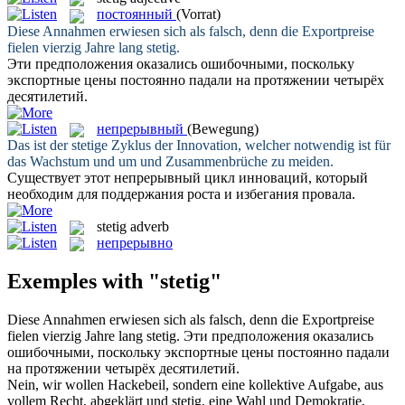
постоянный
(Vorrat)
Diese Annahmen erwiesen sich als falsch, denn die Exportpreise
fielen vierzig Jahre lang
stetig
.
Эти предположения оказались ошибочными, поскольку
экспортные цены
постоянно
падали на протяжении четырёх
десятилетий.
непрерывный
(Bewegung)
Das ist der
stetige
Zyklus der Innovation, welcher notwendig ist für
das Wachstum und um und Zusammenbrüche zu meiden.
Существует этот
непрерывный
цикл инноваций, который
необходим для поддержания роста и избегания провала.
stetig
adverb
непрерывно
Exemples with "stetig"
Diese Annahmen erwiesen sich als falsch, denn die Exportpreise
fielen vierzig Jahre lang
stetig
.
Эти предположения оказались
ошибочными, поскольку экспортные цены
постоянно
падали
на протяжении четырёх десятилетий.
Nein, wir wollen Hackebeil, sondern eine kollektive Aufgabe, aus
vollem Recht, abgeklärt und
stetig
, eine Wahl und Demokratie,