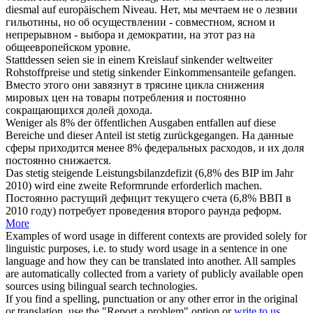
diesmal auf europäischem Niveau.
Нет, мы мечтаем не о лезвии
гильотины, но об осуществлении - совместном, ясном и
непрерывном
- выбора и демократии, на этот раз на
общеевропейском уровне.
Stattdessen seien sie in einem Kreislauf sinkender weltweiter
Rohstoffpreise und
stetig
sinkender Einkommensanteile gefangen.
Вместо этого они завязнут в трясине цикла снижения
мировых цен на товары потребления и
постоянно
сокращающихся долей дохода.
Weniger als 8% der öffentlichen Ausgaben entfallen auf diese
Bereiche und dieser Anteil ist
stetig
zurückgegangen.
На данные
сферы приходится менее 8% федеральных расходов, и их доля
постоянно
снижается.
Das
stetig
steigende Leistungsbilanzdefizit (6,8% des BIP im Jahr
2010) wird eine zweite Reformrunde erforderlich machen.
Постоянно
растущий дефицит текущего счета (6,8% ВВП в
2010 году) потребует проведения второго раунда реформ.
More
Examples of word usage in different contexts are provided solely for
linguistic purposes, i.e. to study word usage in a sentence in one
language and how they can be translated into another. All samples
are automatically collected from a variety of publicly available open
sources using bilingual search technologies.
If you find a spelling, punctuation or any other error in the original
or translation, use the "Report a problem" option or
write to us
.