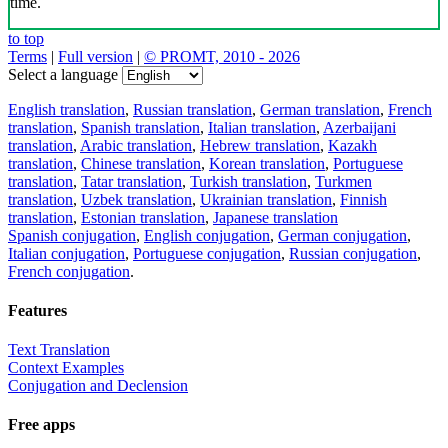
time.
to top
Terms
|
Full version
|
© PROMT, 2010 - 2026
Select a language
English translation
,
Russian translation
,
German translation
,
French
translation
,
Spanish translation
,
Italian translation
,
Azerbaijani
translation
,
Arabic translation
,
Hebrew translation
,
Kazakh
translation
,
Chinese translation
,
Korean translation
,
Portuguese
translation
,
Tatar translation
,
Turkish translation
,
Turkmen
translation
,
Uzbek translation
,
Ukrainian translation
,
Finnish
translation
,
Estonian translation
,
Japanese translation
Spanish conjugation
,
English conjugation
,
German conjugation
,
Italian conjugation
,
Portuguese conjugation
,
Russian conjugation
,
French conjugation
.
Features
Text Translation
Context Examples
Conjugation and Declension
Free apps