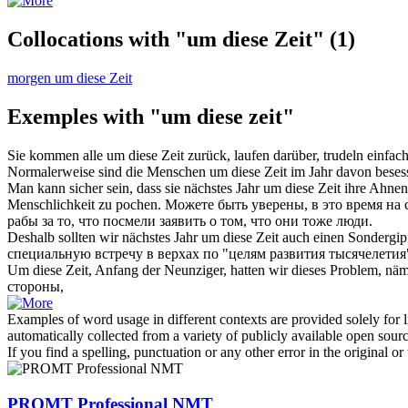
Collocations with "um diese Zeit"
(1)
morgen um diese Zeit
Exemples with "um diese zeit"
Sie kommen alle
um diese Zeit
zurück, laufen darüber, trudeln einfac
Normalerweise sind die Menschen
um diese Zeit
im Jahr davon beses
Man kann sicher sein, dass sie nächstes Jahr
um diese Zeit
ihre Ahnen 
Menschlichkeit zu pochen.
Можете быть уверены,
в это время
на 
рабы за то, что посмели заявить о том, что они тоже люди.
Deshalb sollten wir nächstes Jahr
um diese Zeit
auch einen Sondergipf
специальную встречу в верхах по "целям развития тысячелетия
Um diese Zeit
, Anfang der Neunziger, hatten wir dieses Problem, näml
стороны,
Examples of word usage in different contexts are provided solely for l
automatically collected from a variety of publicly available open sour
If you find a spelling, punctuation or any other error in the original o
PROMT Professional NMT