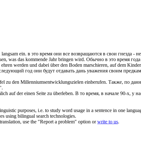
h langsam ein.
в это время
они все возвращаются в свои гнезда - 
sen, was das kommende Jahr bringen wird.
Обычно
в это время
года
ehren werden und dabei über den Boden marschieren, auf dem Kindersk
следующий год они будут отдавать дань уважения своим предкам,
el zu den Millenniumsentwicklungszielen einberufen.
Также, по дан
".
ich auf der einen Seite zu überleben.
В то время, в начале 90-х, у 
inguistic purposes, i.e. to study word usage in a sentence in one langua
ces using bilingual search technologies.
r translation, use the "Report a problem" option or
write to us
.