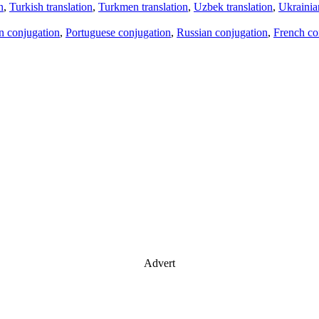
n
,
Turkish translation
,
Turkmen translation
,
Uzbek translation
,
Ukrainian
an conjugation
,
Portuguese conjugation
,
Russian conjugation
,
French co
Advert