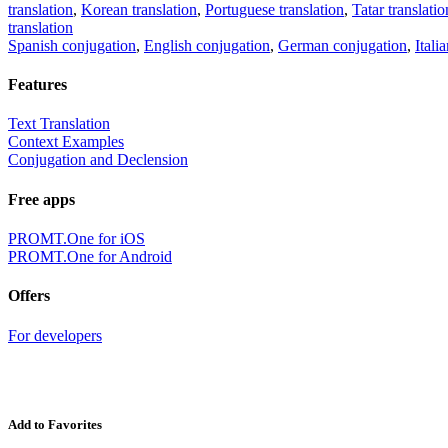
translation
,
Korean translation
,
Portuguese translation
,
Tatar translatio
translation
Spanish conjugation
,
English conjugation
,
German conjugation
,
Itali
Features
Text Translation
Context Examples
Conjugation and Declension
Free apps
PROMT.One for iOS
PROMT.One for Android
Offers
For developers
Add to Favorites