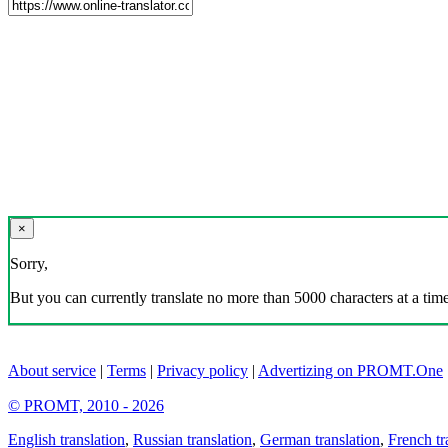
×
Sorry,
But you can currently translate no more than 5000 characters at a time
About service
|
Terms
|
Privacy policy
|
Advertizing on PROMT.One
© PROMT, 2010 - 2026
English translation
,
Russian translation
,
German translation
,
French tr