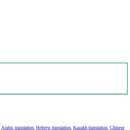
,
Arabic translation
,
Hebrew translation
,
Kazakh translation
,
Chinese