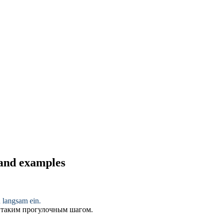
 and examples
h langsam ein.
, таким прогулочным шагом.