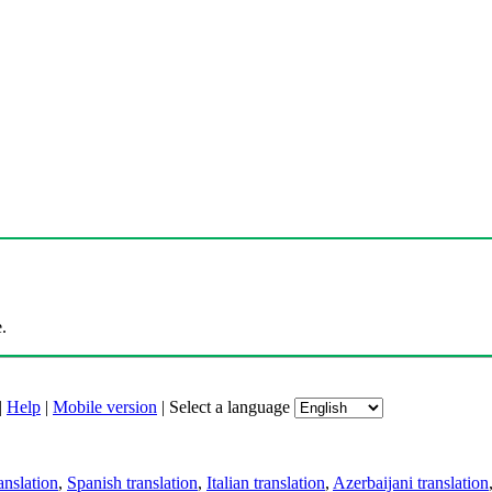
.
|
Help
|
Mobile version
|
Select a language
anslation
,
Spanish translation
,
Italian translation
,
Azerbaijani translation