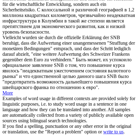
für die wirtschaftliche Entwicklung, sondern auch ein
Sicherheitsrisiko.
С колоссальной и различной географией в 1,2
миллиона квадратных километров, чрезвычайно
неадекватная
инфраструктура в Колумбии в такой же степени является
препятствием для экономического развития, как и низкий
уровень безопасности.
Vielleicht wurden sie durch die offizielle Erklärung der SNB
beruhigt, dass die Aufwertung einer
unangemessenen
"Straffung der
monetären Bedingungen" entsprach, und dass der Schritt lediglich
darauf abzielt, "eine weitere Aufwertung des Schweizer Frankens
gegenüber dem Euro zu verhindern."
Быть может, их успокоило
официальное заявление SNB о том, что повышение курса
явилось "
неадекватным
ужесточением состояния валютного
рынка" и что единственной целью данного шага SNB было
"предотвратить возможность дальнейшего повышения курса
швейцарского франка по отношению к евро".
More
Examples of word usage in different contexts are provided solely for
linguistic purposes, i.e. to study word usage in a sentence in one
language and how they can be translated into another. All samples
are automatically collected from a variety of publicly available open
sources using bilingual search technologies.
If you find a spelling, punctuation or any other error in the original
or translation, use the "Report a problem" option or
write to us
.