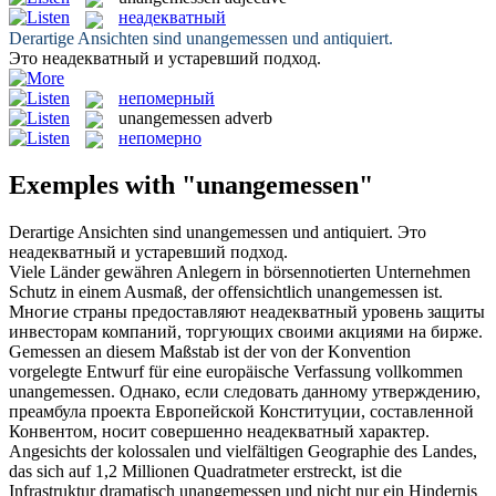
неадекватный
Derartige Ansichten sind
unangemessen
und antiquiert.
Это
неадекватный
и устаревший подход.
непомерный
unangemessen
adverb
непомерно
Exemples with "unangemessen"
Derartige Ansichten sind
unangemessen
und antiquiert.
Это
неадекватный
и устаревший подход.
Viele Länder gewähren Anlegern in börsennotierten Unternehmen
Schutz in einem Ausmaß, der offensichtlich
unangemessen
ist.
Многие страны предоставляют
неадекватный
уровень защиты
инвесторам компаний, торгующих своими акциями на бирже.
Gemessen an diesem Maßstab ist der von der Konvention
vorgelegte Entwurf für eine europäische Verfassung vollkommen
unangemessen
.
Однако, если следовать данному утверждению,
преамбула проекта Европейской Конституции, составленной
Конвентом, носит совершенно
неадекватный
характер.
Angesichts der kolossalen und vielfältigen Geographie des Landes,
das sich auf 1,2 Millionen Quadratmeter erstreckt, ist die
Infrastruktur dramatisch
unangemessen
und nicht nur ein Hindernis