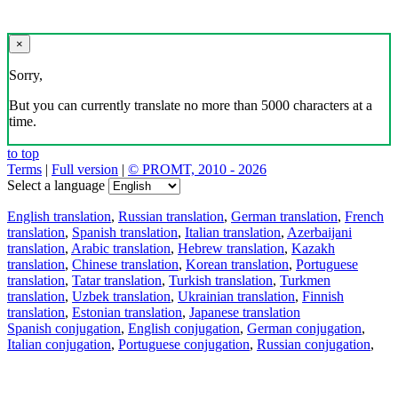
×
Sorry,
But you can currently translate no more than 5000 characters at a
time.
to top
Terms
|
Full version
|
© PROMT, 2010 - 2026
Select a language
English translation
,
Russian translation
,
German translation
,
French
translation
,
Spanish translation
,
Italian translation
,
Azerbaijani
translation
,
Arabic translation
,
Hebrew translation
,
Kazakh
translation
,
Chinese translation
,
Korean translation
,
Portuguese
translation
,
Tatar translation
,
Turkish translation
,
Turkmen
translation
,
Uzbek translation
,
Ukrainian translation
,
Finnish
translation
,
Estonian translation
,
Japanese translation
Spanish conjugation
,
English conjugation
,
German conjugation
,
Italian conjugation
,
Portuguese conjugation
,
Russian conjugation
,
French conjugation
.
Features