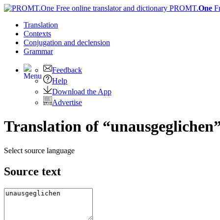
PROMT.
One
F
Translation
Contexts
Conjugation
and declension
Grammar
Feedback
Help
Download the App
Advertise
Translation of “unausgeglichen”
Select source language
Source text