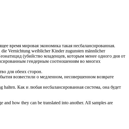
ящее время мировая экономика такая
несбалансированная
.
d die Vernichtung weiblicher Kinder zugunsten männlicher
еонатицид (убийство младенцев, которым менее одного дня от
нсированным
гендерным соотношениям во многих
во для обеих сторон.
бытия возвестили о медленном, несовершенном возврате
g halten.
Как и любая
несбалансированная
система, она будет
ge and how they can be translated into another. All samples are