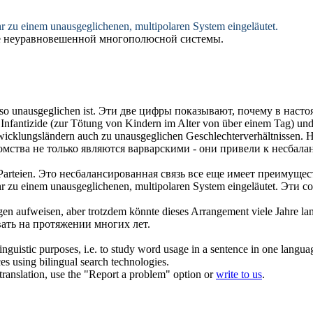
hr zu einem
unausgeglichenen
, multipolaren System eingeläutet.
е
неуравновешенной
многополюсной системы.
 so
unausgeglichen
ist.
Эти две цифры показывают, почему в насто
 Infantizide (zur Tötung von Kindern im Alter von über einem Tag) un
twicklungsländern auch zu
unausgeglichen
Geschlechterverhältnissen.
Н
томства не только являются варварскими - они привели к
несбала
arteien.
Это
несбалансированная
связь все еще имеет преимущест
hr zu einem
unausgeglichenen
, multipolaren System eingeläutet.
Эти со
en aufweisen, aber trotzdem könnte dieses Arrangement viele Jahre lan
ать на протяжении многих лет.
inguistic purposes, i.e. to study word usage in a sentence in one langua
ces using bilingual search technologies.
r translation, use the "Report a problem" option or
write to us
.