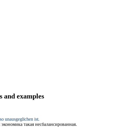
ns and examples
 so
unausgeglichen
ist.
я экономика такая
несбалансированная
.