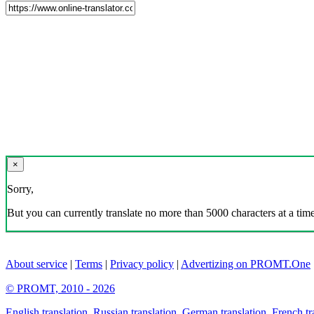
×
Sorry,
But you can currently translate no more than 5000 characters at a time
About service
|
Terms
|
Privacy policy
|
Advertizing on PROMT.One
© PROMT, 2010 - 2026
English translation
,
Russian translation
,
German translation
,
French tr