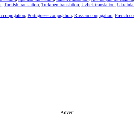
n
,
Turkish translation
,
Turkmen translation
,
Uzbek translation
,
Ukrainian
an conjugation
,
Portuguese conjugation
,
Russian conjugation
,
French co
Advert