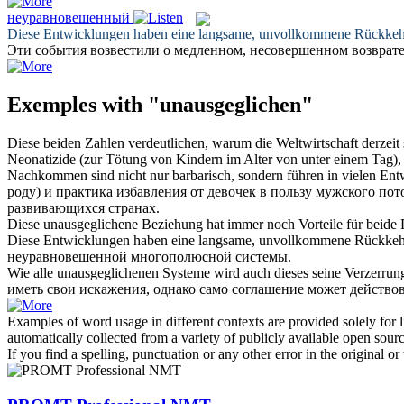
неуравновешенный
Diese Entwicklungen haben eine langsame, unvollkommene Rückke
Эти события возвестили о медленном, несовершенном возврат
Exemples with "unausgeglichen"
Diese beiden Zahlen verdeutlichen, warum die Weltwirtschaft derzeit
Neonatizide (zur Tötung von Kindern im Alter von unter einem Tag),
Nachkommen sind nicht nur barbarisch, sondern führen in vielen En
роду) и практика избавления от девочек в пользу мужского по
развивающихся странах.
Diese
unausgeglichene
Beziehung hat immer noch Vorteile für beide P
Diese Entwicklungen haben eine langsame, unvollkommene Rückke
неуравновешенной
многополюсной системы.
Wie alle
unausgeglichenen
Systeme wird auch dieses seine Verzerrung
иметь свои искажения, однако само соглашение может действов
Examples of word usage in different contexts are provided solely for l
automatically collected from a variety of publicly available open sour
If you find a spelling, punctuation or any other error in the original o