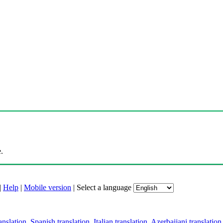
.
|
Help
|
Mobile version
|
Select a language
anslation
,
Spanish translation
,
Italian translation
,
Azerbaijani translation