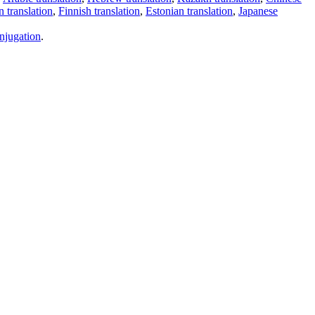
 translation
,
Finnish translation
,
Estonian translation
,
Japanese
njugation
.