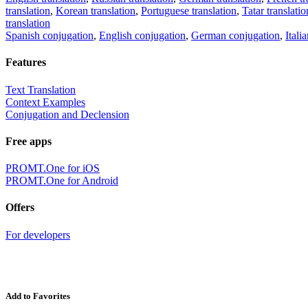
translation
,
Korean translation
,
Portuguese translation
,
Tatar translatio
translation
Spanish conjugation
,
English conjugation
,
German conjugation
,
Itali
Features
Text Translation
Context Examples
Conjugation and Declension
Free apps
PROMT.One for iOS
PROMT.One for Android
Offers
For developers
Add to Favorites