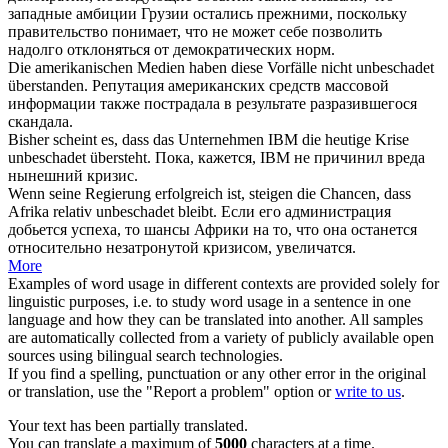
западные амбиции Грузии остались прежними, поскольку
правительство понимает, что не может себе позволить
надолго отклоняться от демократических норм.
Die amerikanischen Medien haben diese Vorfälle nicht
unbeschadet
überstanden.
Репутация американских средств массовой
информации также пострадала в результате разразившегося
скандала.
Bisher scheint es, dass das Unternehmen IBM die heutige Krise
unbeschadet
übersteht.
Пока, кажется, IBM не причинил вреда
нынешний кризис.
Wenn seine Regierung erfolgreich ist, steigen die Chancen, dass
Afrika relativ
unbeschadet
bleibt.
Если его администрация
добьется успеха, то шансы Африки на то, что она останется
относительно незатронутой кризисом, увеличатся.
More
Examples of word usage in different contexts are provided solely for
linguistic purposes, i.e. to study word usage in a sentence in one
language and how they can be translated into another. All samples
are automatically collected from a variety of publicly available open
sources using bilingual search technologies.
If you find a spelling, punctuation or any other error in the original
or translation, use the "Report a problem" option or
write to us
.
Your text has been partially translated.
You can translate a maximum of
5000
characters at a time.