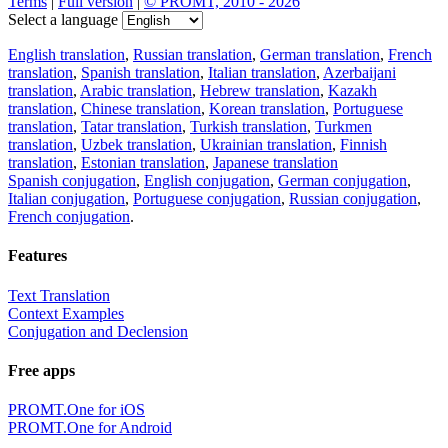
Terms
|
Full version
|
© PROMT, 2010 - 2026
Select a language
English translation
,
Russian translation
,
German translation
,
French
translation
,
Spanish translation
,
Italian translation
,
Azerbaijani
translation
,
Arabic translation
,
Hebrew translation
,
Kazakh
translation
,
Chinese translation
,
Korean translation
,
Portuguese
translation
,
Tatar translation
,
Turkish translation
,
Turkmen
translation
,
Uzbek translation
,
Ukrainian translation
,
Finnish
translation
,
Estonian translation
,
Japanese translation
Spanish conjugation
,
English conjugation
,
German conjugation
,
Italian conjugation
,
Portuguese conjugation
,
Russian conjugation
,
French conjugation
.
Features
Text Translation
Context Examples
Conjugation and Declension
Free apps
PROMT.One for iOS
PROMT.One for Android