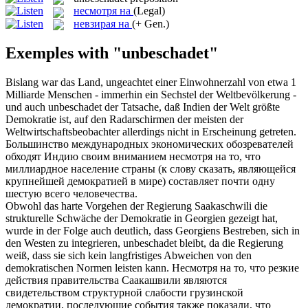
несмотря на
(Legal)
невзирая на
(+ Gen.)
Exemples with "unbeschadet"
Bislang war das Land, ungeachtet einer Einwohnerzahl von etwa 1
Milliarde Menschen - immerhin ein Sechstel der Weltbevölkerung -
und auch
unbeschadet
der Tatsache, daß Indien der Welt größte
Demokratie ist, auf den Radarschirmen der meisten der
Weltwirtschaftsbeobachter allerdings nicht in Erscheinung getreten.
Большинство международных экономических обозревателей
обходят Индию своим вниманием
несмотря на
то, что
миллиардное население страны (к слову сказать, являющейся
крупнейшей демократией в мире) составляет почти одну
шестую всего человечества.
Obwohl das harte Vorgehen der Regierung Saakaschwili die
strukturelle Schwäche der Demokratie in Georgien gezeigt hat,
wurde in der Folge auch deutlich, dass Georgiens Bestreben, sich in
den Westen zu integrieren,
unbeschadet
bleibt, da die Regierung
weiß, dass sie sich kein langfristiges Abweichen von den
demokratischen Normen leisten kann.
Несмотря на
то, что резкие
действия правительства Саакашвили являются
свидетельством структурной слабости грузинской
демократии, последующие события также показали, что